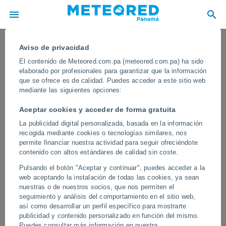
Aviso de privacidad
El contenido de Meteored.com.pa (meteored.com.pa) ha sido
elaborado por profesionales para garantizar que la información
que se ofrece es de calidad. Puedes acceder a este sitio web
mediante las siguientes opciones:
Aceptar cookies y acceder de forma gratuita
La publicidad digital personalizada, basada en la información
recogida mediante cookies o tecnologías similares, nos
permite financiar nuestra actividad para seguir ofreciéndote
contenido con altos estándares de calidad sin coste.
Un tornado causa estragos en
Pulsando el botón "Aceptar y continuar", puedes acceder a la
Plasencia, España
web aceptando la instalación de todas las cookies, ya sean
nuestras o de nuestros socios, que nos permiten el
El tornado sorprendió a los habitantes de la zona, y a su paso
seguimiento y análisis del comportamiento en el sitio web,
volcó coches y mandó a volar objetos de gran tamaño. Los daños
así como desarrollar un perfil específico para mostrarte
materiales son considerables.
publicidad y contenido personalizado en función del mismo.
Puedes consultar más información en nuestra