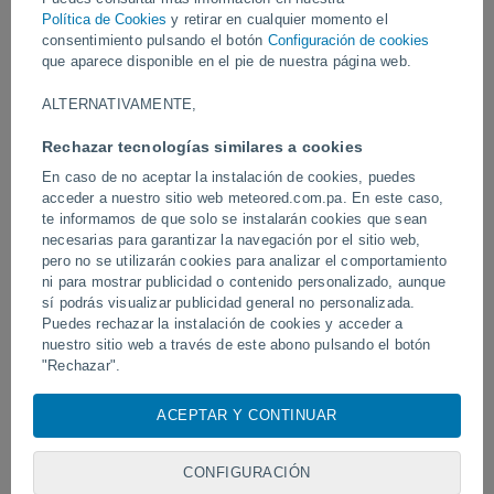
Vídeos
Política de Cookies
y retirar en cualquier momento el
consentimiento pulsando el botón
Configuración de cookies
que aparece disponible en el pie de nuestra página web.
Hace 1 hora
ALTERNATIVAMENTE,
Rechazar tecnologías similares a cookies
En caso de no aceptar la instalación de cookies, puedes
acceder a nuestro sitio web meteored.com.pa. En este caso,
te informamos de que solo se instalarán cookies que sean
necesarias para garantizar la navegación por el sitio web,
pero no se utilizarán cookies para analizar el comportamiento
ni para mostrar publicidad o contenido personalizado, aunque
sí podrás visualizar publicidad general no personalizada.
Un enorme diablo de polvo fue
Tornados y lluvias torren
avistado en Zapponeta, Italia
Puedes rechazar la instalación de cookies y acceder a
Pelotas, Brasil.
nuestro sitio web a través de este abono pulsando el botón
"Rechazar".
Con su consentimiento, nosotros y
nuestros socios
usamos
ACEPTAR Y CONTINUAR
Síguenos
cookies, identificadores únicos o tecnologías similares para
almacenar, acceder y procesar datos personales como su
visita en este sitio web, las direcciones IP y los
CONFIGURACIÓN
identificadores de cookies. Es posible que algunos