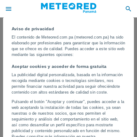
Aviso de privacidad
El contenido de Meteored.com.pa (meteored.com.pa) ha sido
elaborado por profesionales para garantizar que la información
que se ofrece es de calidad. Puedes acceder a este sitio web
mediante las siguientes opciones:
Aceptar cookies y acceder de forma gratuita
La publicidad digital personalizada, basada en la información
recogida mediante cookies o tecnologías similares, nos
permite financiar nuestra actividad para seguir ofreciéndote
contenido con altos estándares de calidad sin coste.
Una gran tormenta de granizo paraliza
Pulsando el botón "Aceptar y continuar", puedes acceder a la
Cislago, Italia
web aceptando la instalación de todas las cookies, ya sean
nuestras o de nuestros socios, que nos permiten el
La intensa granizada impidió la circulación de personas y
seguimiento y análisis del comportamiento en el sitio web,
vehículos durante unas horas, produciéndose además algunos
así como desarrollar un perfil específico para mostrarte
daños materiales en automóviles y viviendas.
publicidad y contenido personalizado en función del mismo.
Puedes consultar más información en nuestra