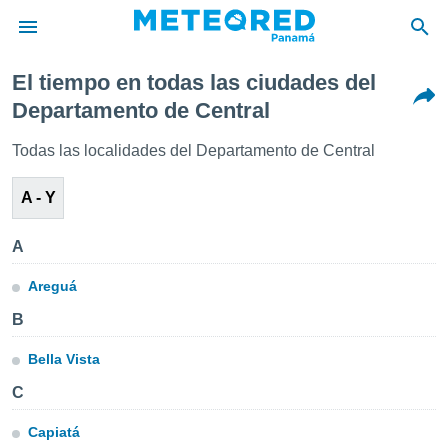
El tiempo en todas las ciudades del
privacidad
Departamento de Central
o de
om.pa
Todas las localidades del Departamento de Central
com.pa) ha
ado por
A - Y
es para
ue la
 que se
A
e calidad.
eder a este
Areguá
ediante las
opciones:
B
ookies y
Bella Vista
e forma
C
d digital
Capiatá
ada, basada