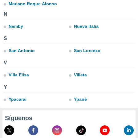
ublicidad y
Mariano Roque Alonso
do en
N
 mismo.
sultar más
Nemby
Nueva Italia
 en nuestra
 Cookies
y
S
ualquier
San Antonio
San Lorenzo
ento
 botón
V
ación de
kies
Villa Elisa
Villeta
 disponible
e nuestra
Y
.
Ypacarai
Ypané
IVAMENTE,
Síguenos
as
 a cookies
 no aceptar