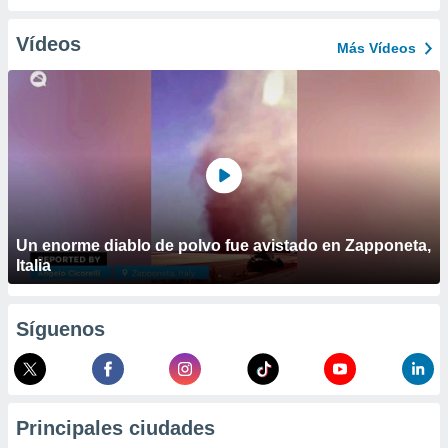
ublicidad y
Vídeos
do en
Más Vídeos
 mismo.
sultar más
 en nuestra
 Cookies
y
ualquier
ento
 botón
ación de
kies
Un enorme diablo de polvo fue avistado en Zapponeta,
 disponible
Italia
e nuestra
.
Síguenos
IVAMENTE,
as
 a cookies
Principales ciudades
 no aceptar