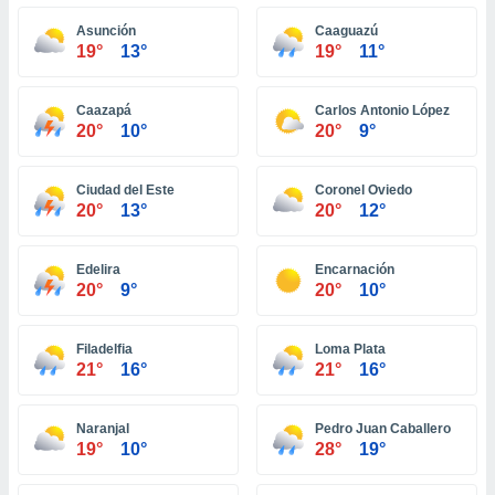
ón de
uedes
Asunción
Caaguazú
uestro sitio
19°
13°
19°
11°
ed.com.pa.
o, te
 de que
Caazapá
Carlos Antonio López
20°
10°
20°
9°
talarán
e sean
para
Ciudad del Este
Coronel Oviedo
a
20°
13°
20°
12°
por el sitio
o se
cookies para
Edelira
Encarnación
20°
9°
20°
10°
nto ni para
licidad o
Filadelfia
Loma Plata
ado, aunque
21°
16°
21°
16°
sualizar
general no
ada. Puedes
Naranjal
Pedro Juan Caballero
 instalación
19°
10°
28°
19°
y acceder a
io web a