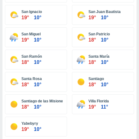
ón de
uedes
San Ignacio
San Juan Bautista
uestro sitio
19°
10°
19°
10°
ed.com.pa.
o, te
 de que
San Miguel
San Patricio
talarán
19°
10°
18°
10°
e sean
para
a
San Ramón
Santa María
por el sitio
18°
10°
18°
10°
o se
cookies para
Santa Rosa
Santiago
nto ni para
18°
10°
18°
10°
licidad o
Santiago de las Misiones
Villa Florida
ado, aunque
18°
10°
19°
11°
sualizar
general no
ada. Puedes
Yabebyry
 instalación
19°
10°
y acceder a
io web a