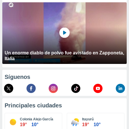
ublicidad y
do en
 mismo.
sultar más
 en nuestra
 Cookies
y
ualquier
ento
Un enorme diablo de polvo fue avistado en Zapponeta,
 botón
Italia
ación de
kies
 disponible
Síguenos
e nuestra
.
IVAMENTE,
Principales ciudades
as
 a cookies
Colonia Alejo García
Itayurú
19°
10°
19°
10°
 no aceptar