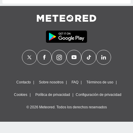
ste abono
 botón
.
nto,
cios
kies,
ores únicos
as similares
nar,
rocesar
onales como
 este sitio
Contacto
Sobre nosotros
FAQ
Términos de uso
recciones IP
ficadores de
Cookies
Política de privacidad
Configuración de privacidad
 posible
s
© 2026 Meteored. Todos los derechos reservados
 traten tus
nales en
 interés
go a lo que
nerte. Para