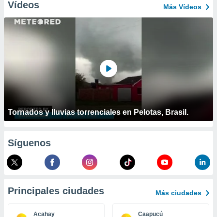
ublicidad y
Vídeos
Más Vídeos
do en
 mismo.
sultar más
 en nuestra
 Cookies
y
ualquier
ento
 botón
ación de
Tornados y lluvias torrenciales en Pelotas, Brasil.
kies
 disponible
e nuestra
.
Síguenos
IVAMENTE,
as
Principales ciudades
Más ciudades
 a cookies
 no aceptar
Acahay
Caapucú