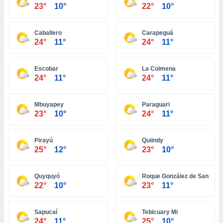
ón de
23°
10°
22°
10°
uedes
uestro sitio
ed.com.pa.
Caballero
Carapeguá
o, te
24°
11°
24°
11°
 de que
talarán
e sean
Escobar
La Colmena
24°
11°
24°
11°
para
a
por el sitio
Mbuyapey
Paraguari
o se
23°
10°
24°
11°
cookies para
nto ni para
Pirayú
Quiindy
licidad o
25°
12°
23°
10°
ado, aunque
sualizar
Quyquyó
Roque González de Santa Cr
general no
22°
10°
23°
11°
ada. Puedes
 instalación
y acceder a
Sapucaí
Tebicuary Mi
io web a
24°
11°
25°
10°