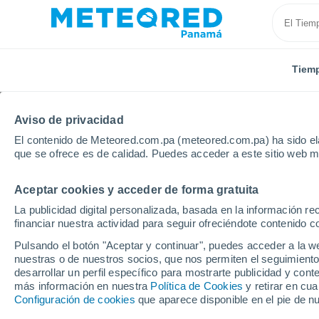
Tiem
Aviso de privacidad
El contenido de Meteored.com.pa (meteored.com.pa) ha sido ela
que se ofrece es de calidad. Puedes acceder a este sitio web m
Aceptar cookies y acceder de forma gratuita
Inicio
Modelos
Modelos Reino Unido - ECMWF Rei
La publicidad digital personalizada, basada en la información r
financiar nuestra actividad para seguir ofreciéndote contenido c
Modelos de predicción 
Pulsando el botón "Aceptar y continuar", puedes acceder a la w
nuestras o de nuestros socios, que nos permiten el seguimiento
desarrollar un perfil específico para mostrarte publicidad y co
PRES. | V > 10 |
PRECIPITACIÓN
NIEVE
más información en nuestra
Política de Cookies
y retirar en cu
NUB. | PREC. 6H |
ACUMULADA
ACUMULADA
Configuración de cookies
que aparece disponible en el pie de n
ESPESOR