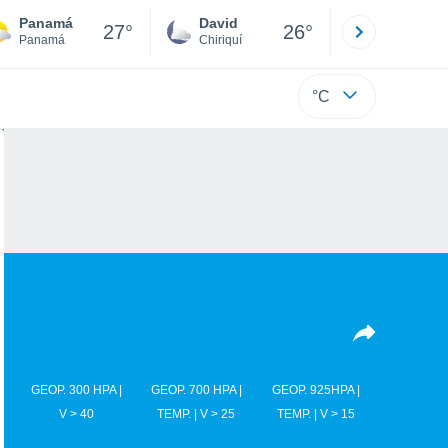
Panamá
David
Boca
27°
26°
Panamá
Chiriquí
Bocas d
°C
GEOP. 300 HPA |
GEOP. 700 HPA |
GEOP. 925HPA |
V > 40
TEMP. | V > 25
TEMP. | V > 15