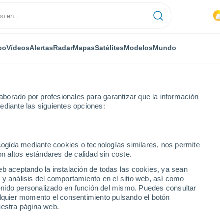
po
Vídeos
Alertas
Radar
Mapas
Satélites
Modelos
Mundo
borado por profesionales para garantizar que la información
ediante las siguientes opciones:
no Unido
ecogida mediante cookies o tecnologías similares, nos permite
on altos estándares de calidad sin coste.
numérica
eb aceptando la instalación de todas las cookies, ya sean
 y análisis del comportamiento en el sitio web, así como
ntenido personalizado en función del mismo. Puedes consultar
TEMPERATU
GEOP. 850 HPA |
GEOP. 500 HPA |
VIENTO 10M |
alquier momento el consentimiento pulsando el botón
RA 2M
TEMP.
PRES. | TEMP.
PRESIÓN
uestra página web.