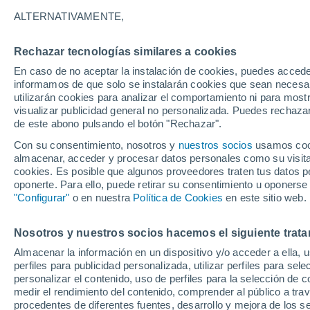
ALTERNATIVAMENTE,
Reino Unido
Rechazar tecnologías similares a cookies
En caso de no aceptar la instalación de cookies, puedes accede
ECMWF
informamos de que solo se instalarán cookies que sean necesari
utilizarán cookies para analizar el comportamiento ni para most
GFS
visualizar publicidad general no personalizada. Puedes rechazar
de este abono pulsando el botón "Rechazar".
ECMWF Europa
Con su consentimiento, nosotros y
nuestros socios
usamos cooki
GFS Europa
almacenar, acceder y procesar datos personales como su visita e
cookies. Es posible que algunos proveedores traten tus datos pe
oponerte. Para ello, puede retirar su consentimiento u oponerse
"Configurar"
o en nuestra
Política de Cookies
en este sitio web.
Nosotros y nuestros socios hacemos el siguiente trata
Almacenar la información en un dispositivo y/o acceder a ella, 
perfiles para publicidad personalizada, utilizar perfiles para sele
personalizar el contenido, uso de perfiles para la selección de c
medir el rendimiento del contenido, comprender al público a tra
procedentes de diferentes fuentes, desarrollo y mejora de los se