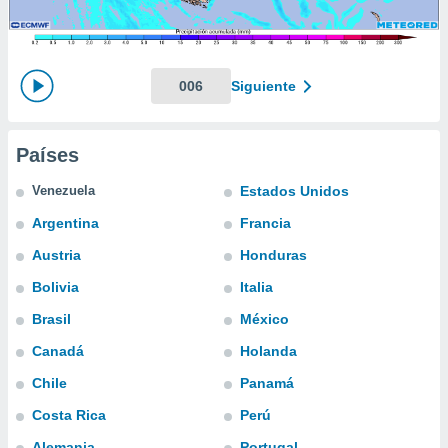
mación
ediante
ecnologías
nos permite
estra
006
Siguiente
ara seguir
e contenido
ACEPTAR
stándares
Y
Países
sin coste.
CONTINUAR
 botón
Venezuela
Estados Unidos
continuar",
CONFIGURACIÓN
Argentina
Francia
der a la
ndo la
Austria
Honduras
 de todas
, ya sean
Bolivia
Italia
de nuestros
Brasil
México
 nos
Canadá
Holanda
 y análisis
tamiento en
Chile
Panamá
b, así como
Costa Rica
Perú
un perfil
para
Alemania
Portugal