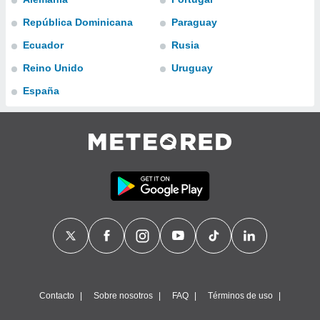
ublicidad y
República Dominicana
Paraguay
do en
Ecuador
Rusia
 mismo.
sultar más
Reino Unido
Uruguay
 en nuestra
 Cookies
y
España
ualquier
ento
 botón
ación de
kies
 disponible
e nuestra
.
IVAMENTE,
as
 a cookies
Contacto
Sobre nosotros
FAQ
Términos de uso
 no aceptar