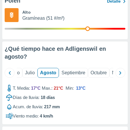
Polen
ados con el
Detalle
 seleccionar
o.
Alto
Gramíneas (51 #/m³)
calización
precisa e
ión mediante
, publicidad
¿Qué tiempo hace en Adligenswil en
dos,
agosto
?
 publicidad
,
ón de
yo
Junio
Julio
Agosto
Septiembre
Octubre
Noviemb
 desarrollo
s.
T. Media:
17°C
Max.:
21°C
Min:
13°C
tros 1199
ios
Días de lluvia:
18
días
Acum. de lluvia:
217 mm
Viento medio:
4 km/h