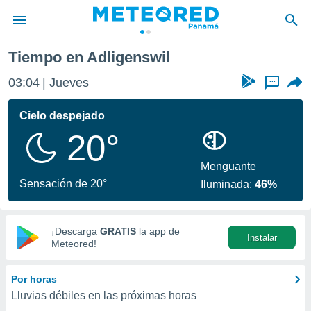
Tiempo en Adligenswil
privacidad
03:04
Jueves
...
o de
om.pa
com.pa) ha
Cielo despejado
ado por
20°
es para
ue la
 que se
Menguante
e calidad.
Sensación de 20°
Iluminada:
46%
eder a este
ediante las
opciones:
¡Descarga
GRATIS
la app de
Instalar
ookies y
Meteored!
e forma
Por horas
d digital
Lluvias débiles en las próximas horas
ada, basada