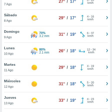
27°
/
17°
ublicidad y
km/h
7 Ago
do en
Sábado
 mismo.
4
-
16
29°
/
17°
km/h
sultar más
8 Ago
 en nuestra
 Cookies
y
Domingo
70%
6
-
37
31°
/
19°
ualquier
3.2 mm
km/h
9 Ago
ento
Lunes
 botón
80%
12
-
34
26°
/
18°
2.1 mm
km/h
10 Ago
ación de
kies
 disponible
Martes
4
-
19
29°
/
18°
e nuestra
km/h
11 Ago
.
Miércoles
IVAMENTE,
5
-
20
31°
/
18°
km/h
12 Ago
as
Jueves
4
-
23
33°
/
19°
 a cookies
km/h
13 Ago
 no aceptar