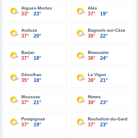
Aigues-Mortes
Alès
33°
23°
37°
19°
Anduze
Bagnols-sur-Cèze
37°
20°
38°
22°
Barjac
Beaucaire
37°
18°
38°
24°
Génolhac
Le Vigan
35°
18°
38°
21°
Moussac
Nimes
37°
21°
39°
23°
Pompignan
Rochefort-du-Gard
37°
19°
37°
23°