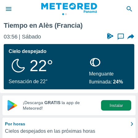
Tiempo en Alès (Francia)
privacidad
03:56
Sábado
...
o de
om.pa
com.pa) ha
Cielo despejado
ado por
22°
es para
ue la
 que se
Menguante
e calidad.
Sensación de 22°
Iluminada:
24%
eder a este
ediante las
opciones:
¡Descarga
GRATIS
la app de
Instalar
ookies y
Meteored!
e forma
Por horas
d digital
Cielos despejados en las próximas horas
ada, basada