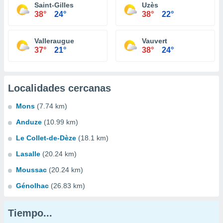
Saint-Gilles
Uzès
38°
24°
38°
22°
Valleraugue
Vauvert
37°
21°
38°
24°
Localidades cercanas
Mons
(7.74 km)
Anduze
(10.99 km)
Le Collet-de-Dèze
(18.1 km)
Lasalle
(20.24 km)
Moussac
(20.24 km)
Génolhac
(26.83 km)
Tiempo...