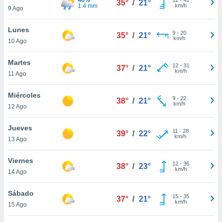
35°
/
21°
ublicidad y
1.4 mm
km/h
9 Ago
do en
Lunes
 mismo.
9
-
20
35°
/
21°
km/h
sultar más
10 Ago
 en nuestra
 Cookies
y
Martes
12
-
31
37°
/
21°
ualquier
km/h
11 Ago
ento
Miércoles
 botón
9
-
22
38°
/
21°
km/h
12 Ago
ación de
kies
 disponible
Jueves
11
-
28
39°
/
22°
e nuestra
km/h
13 Ago
.
Viernes
IVAMENTE,
12
-
36
38°
/
23°
km/h
14 Ago
as
Sábado
15
-
35
37°
/
21°
 a cookies
km/h
15 Ago
 no aceptar