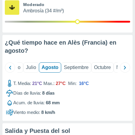
ados con el
Moderado
 seleccionar
Ambrosía (34 #/m³)
o.
calización
precisa e
ión mediante
¿Qué tiempo hace en Alès (Francia) en
, publicidad
agosto
?
dos,
 publicidad
,
yo
Junio
Julio
Agosto
Septiembre
Octubre
Noviemb
ón de
 desarrollo
T. Media:
21°C
Max.:
27°C
Min:
16°C
s.
Días de lluvia:
8
días
tros 1199
ios
Acum. de lluvia:
68 mm
Viento medio:
8 km/h
Salida y Puesta del sol