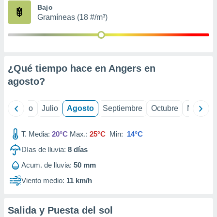
ados con el
Bajo
 seleccionar
Gramíneas (18 #/m³)
o.
calización
precisa e
ión mediante
¿Qué tiempo hace en Angers en
, publicidad
agosto
?
dos,
 publicidad
,
yo
Junio
Julio
Agosto
Septiembre
Octubre
Noviemb
ón de
 desarrollo
T. Media:
20°C
Max.:
25°C
Min:
14°C
s.
Días de lluvia:
8
días
tros 1199
ios
Acum. de lluvia:
50 mm
Viento medio:
11 km/h
Salida y Puesta del sol