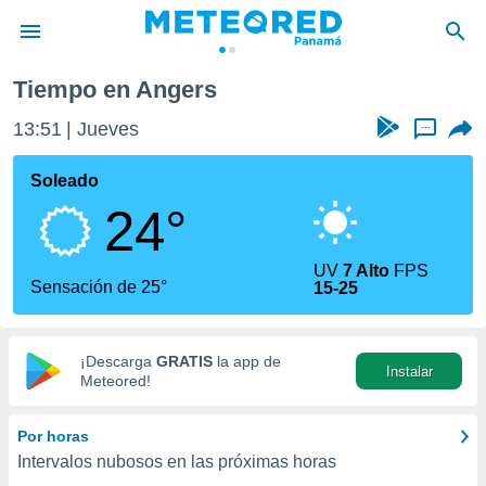
Tiempo en Angers
privacidad
13:51
Jueves
...
o de
om.pa
com.pa) ha
Soleado
ado por
24°
es para
ue la
 que se
UV
7 Alto
FPS
e calidad.
Sensación de 25°
15-25
eder a este
ediante las
opciones:
¡Descarga
GRATIS
la app de
Instalar
ookies y
Meteored!
e forma
Por horas
d digital
Intervalos nubosos en las próximas horas
ada, basada