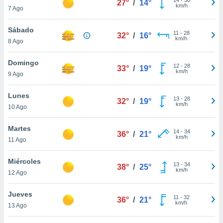
27°
/
14°
ublicidad y
km/h
7 Ago
do en
Sábado
 mismo.
11
-
28
32°
/
16°
km/h
sultar más
8 Ago
 en nuestra
 Cookies
y
Domingo
12
-
28
33°
/
19°
ualquier
km/h
9 Ago
ento
Lunes
 botón
13
-
28
32°
/
19°
km/h
10 Ago
ación de
kies
 disponible
Martes
14
-
34
36°
/
21°
e nuestra
km/h
11 Ago
.
Miércoles
IVAMENTE,
13
-
34
38°
/
25°
km/h
12 Ago
as
Jueves
11
-
32
36°
/
21°
 a cookies
km/h
13 Ago
 no aceptar