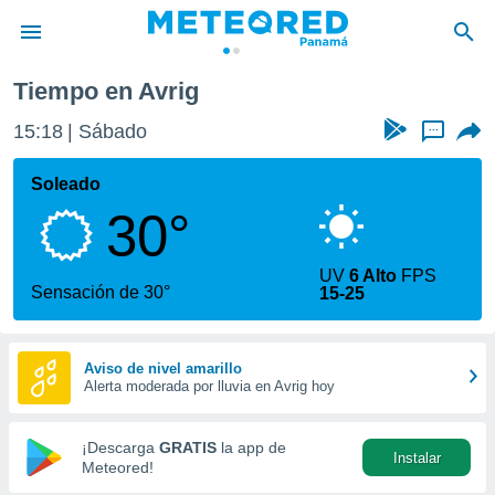
Tiempo en Avrig
privacidad
15:18
Sábado
...
o de
om.pa
com.pa) ha
Soleado
ado por
30°
es para
ue la
 que se
UV
6 Alto
FPS
e calidad.
Sensación de 30°
15-25
eder a este
ediante las
opciones:
Aviso de nivel amarillo
Alerta moderada por lluvia en Avrig hoy
ookies y
e forma
¡Descarga
GRATIS
la app de
Instalar
d digital
Meteored!
ada, basada