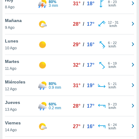
80%
ublicidad y
8
-
23
31°
/
18°
3 mm
km/h
8 Ago
do en
 mismo.
Mañana
12
-
31
28°
/
17°
sultar más
km/h
9 Ago
 en nuestra
 Cookies
y
Lunes
6
-
22
ualquier
29°
/
16°
km/h
10 Ago
ento
 botón
Martes
6
-
19
32°
/
17°
ación de
km/h
11 Ago
kies
 disponible
Miércoles
80%
5
-
21
e nuestra
31°
/
19°
0.9 mm
km/h
12 Ago
.
Jueves
IVAMENTE,
60%
9
-
23
28°
/
17°
0.2 mm
km/h
13 Ago
as
Viernes
6
-
24
27°
/
16°
 a cookies
km/h
14 Ago
 no aceptar