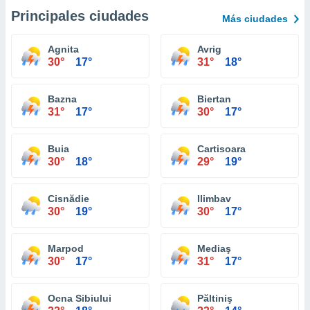
Principales ciudades
Más ciudades
Agnita
Avrig
30°
17°
31°
18°
Bazna
Biertan
31°
17°
30°
17°
Buia
Cartisoara
30°
18°
29°
19°
Cisnădie
Ilimbav
30°
19°
30°
17°
Marpod
Mediaş
30°
17°
31°
17°
Ocna Sibiului
Păltiniş