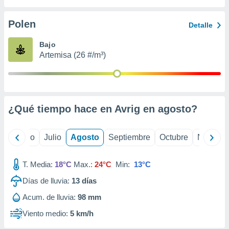
ados con el
 seleccionar
o.
Polen
Detalle
calización
Bajo
precisa e
Artemisa (26 #/m³)
ión mediante
, publicidad
dos,
 publicidad
¿Qué tiempo hace en Avrig en
agosto
?
,
ón de
 desarrollo
yo
Junio
Julio
Agosto
Septiembre
Octubre
Noviemb
s.
tros 1199
T. Media:
18°C
Max.:
24°C
Min:
13°C
ios
Días de lluvia:
13
días
Acum. de lluvia:
98 mm
Viento medio:
5 km/h