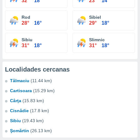
32°
18°
23°
14°
Rod
Sibiel
28°
16°
29°
18°
Sibiu
Slimnic
31°
18°
31°
18°
Localidades cercanas
Tălmaciu
(11.44 km)
Cartisoara
(15.29 km)
Cârţa
(15.83 km)
Cisnădie
(17.8 km)
Sibiu
(19.43 km)
Şomărtin
(26.13 km)