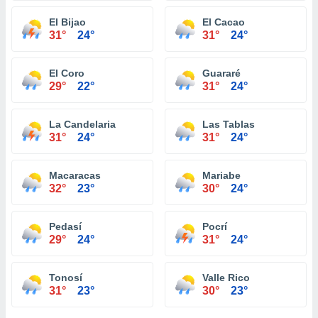
El Bijao
El Cacao
31°
24°
31°
24°
El Coro
Guararé
29°
22°
31°
24°
La Candelaria
Las Tablas
31°
24°
31°
24°
Macaracas
Mariabe
32°
23°
30°
24°
Pedasí
Pocrí
29°
24°
31°
24°
Tonosí
Valle Rico
31°
23°
30°
23°