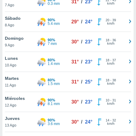
31°
/
23°
ublicidad y
0.3 mm
km/h
7 Ago
do en
Sábado
 mismo.
90%
20
-
39
29°
/
24°
5.4 mm
km/h
sultar más
8 Ago
 en nuestra
 Cookies
y
Domingo
90%
18
-
36
30°
/
23°
ualquier
7 mm
km/h
9 Ago
ento
Lunes
 botón
80%
18
-
37
31°
/
23°
1.4 mm
km/h
10 Ago
ación de
kies
 disponible
Martes
80%
18
-
38
31°
/
25°
e nuestra
1.5 mm
km/h
11 Ago
.
Miércoles
90%
IVAMENTE,
10
-
31
30°
/
23°
8.1 mm
km/h
12 Ago
as
Jueves
90%
14
-
32
30°
/
24°
 a cookies
3.6 mm
km/h
13 Ago
 no aceptar