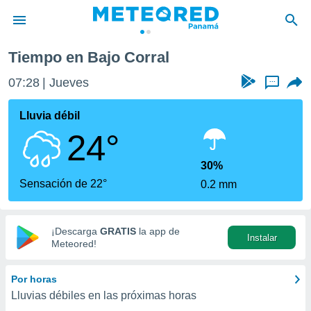
Tiempo en Bajo Corral
privacidad
07:28
Jueves
...
o de
om.pa
com.pa) ha
Lluvia débil
ado por
24°
es para
ue la
 que se
30%
e calidad.
Sensación de 22°
0.2 mm
eder a este
ediante las
opciones:
¡Descarga
GRATIS
la app de
Instalar
ookies y
Meteored!
e forma
Por horas
d digital
Lluvias débiles en las próximas horas
ada, basada