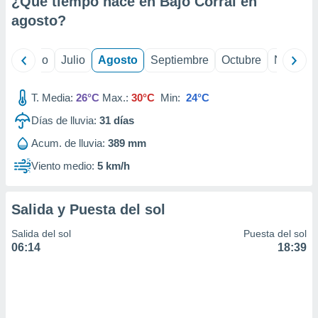
¿Qué tiempo hace en Bajo Corral en
ados con el
 seleccionar
agosto
?
o.
calización
yo
Junio
Julio
Agosto
Septiembre
Octubre
Noviemb
precisa e
ión mediante
T. Media:
26°C
Max.:
30°C
Min:
24°C
, publicidad
Días de lluvia:
31
días
dos,
Acum. de lluvia:
389 mm
 publicidad
,
Viento medio:
5 km/h
ón de
 desarrollo
s.
Salida y Puesta del sol
tros 1199
Salida del sol
Puesta del sol
ios
06:14
18:39