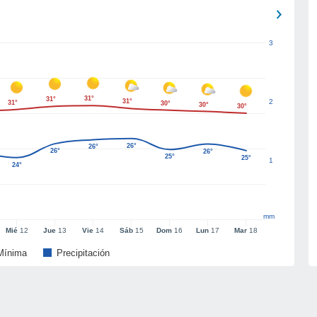
3
31°
31°
31°
2
31°
30°
30°
30°
26°
26°
26°
26°
25°
25°
1
24°
mm
Mié
12
Jue
13
Vie
14
Sáb
15
Dom
16
Lun
17
Mar
18
Mínima
Precipitación