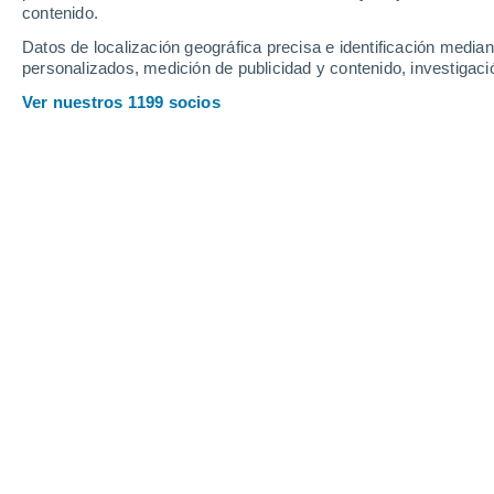
contenido.
18
-
39
km/h
16
-
36
km/h
12
15
-
34
km/h
Datos de localización geográfica precisa e identificación mediant
personalizados, medición de publicidad y contenido, investigació
Tiempo en Beirut hoy
, 6 de agosto
Ver nuestros 1199 socios
Soleado
28°
10:00
Sensación T.
30°
Soleado
29°
11:00
Sensación T.
31°
Nubes y claros
29°
12:00
Sensación T.
32°
Soleado
29°
13:00
Sensación T.
32°
Soleado
29°
14:00
Sensación T.
32°