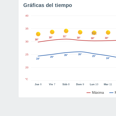
Gráficas del tiempo
40
35
31°
30°
30°
30°
30°
30°
30
25
26°
26°
25°
25°
24°
24°
20
°C
Jue
6
Vie
7
Sáb
8
Dom
9
Lun
10
Mar
11
Máxima