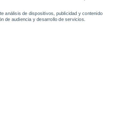
-
29
km/h
7
-
24
km/h
8
-
25
km/h
9
-
29
km/h
e análisis de dispositivos, publicidad y contenido
n de audiencia y desarrollo de servicios.
Suroeste
5 Medio
12
-
29 km/h
FPS:
6-10
Suroeste
8 ¡Muy Alto!
14
-
32 km/h
FPS:
25-50
Suroeste
9 ¡Muy Alto!
15
-
34 km/h
FPS:
25-50
Suroeste
10 ¡Muy Alto!
13
-
34 km/h
FPS:
25-50
Suroeste
9 ¡Muy Alto!
12
-
32 km/h
FPS:
25-50