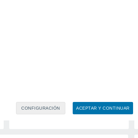
Calendario lunar
Lun
Mar
Mié
Jue
Vie
Sáb
Dom
6
7
8
9
10
11
12
13
14
15
16
17
18
19
CONFIGURACIÓN
ACEPTAR Y CONTINUAR