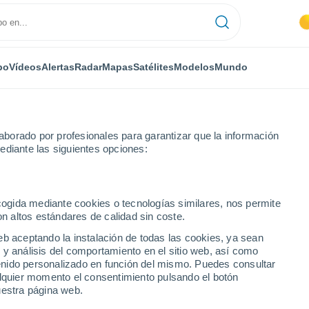
po
Vídeos
Alertas
Radar
Mapas
Satélites
Modelos
Mundo
borado por profesionales para garantizar que la información
ediante las siguientes opciones:
ecogida mediante cookies o tecnologías similares, nos permite
on altos estándares de calidad sin coste.
eb aceptando la instalación de todas las cookies, ya sean
 y análisis del comportamiento en el sitio web, así como
...
ntenido personalizado en función del mismo. Puedes consultar
alquier momento el consentimiento pulsando el botón
Por horas
uestra página web.
Intervalos nubosos en las
próximas horas