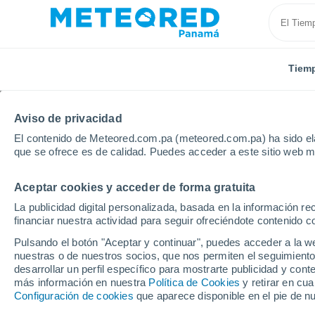
Tiem
Aviso de privacidad
El contenido de Meteored.com.pa (meteored.com.pa) ha sido ela
que se ofrece es de calidad. Puedes acceder a este sitio web m
Aceptar cookies y acceder de forma gratuita
Inicio
Líbano
Beirut
La publicidad digital personalizada, basada en la información r
financiar nuestra actividad para seguir ofreciéndote contenido c
Tiempo en Beirut
Pulsando el botón "Aceptar y continuar", puedes acceder a la w
nuestras o de nuestros socios, que nos permiten el seguimiento
10:06
Jueves
desarrollar un perfil específico para mostrarte publicidad y co
más información en nuestra
Política de Cookies
y retirar en cu
Configuración de cookies
que aparece disponible en el pie de n
Soleado