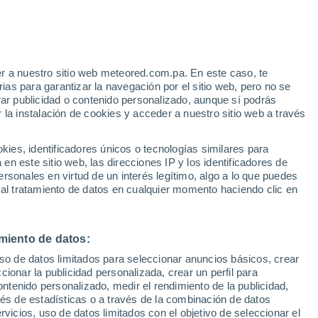
r a nuestro sitio web meteored.com.pa. En este caso, te
/h
as para garantizar la navegación por el sitio web, pero no se
rar publicidad o contenido personalizado, aunque sí podrás
 la instalación de cookies y acceder a nuestro sitio web a través
via
Satélites
Modelos
es, identificadores únicos o tecnologías similares para
n este sitio web, las direcciones IP y los identificadores de
rsonales en virtud de un interés legítimo, algo a lo que puedes
 al tratamiento de datos en cualquier momento haciendo clic en
omingo
Lunes
Martes
Miércoles
9 Ago
10 Ago
11 Ago
12 Ago
miento de datos:
uso de datos limitados para seleccionar anuncios básicos, crear
ccionar la publicidad personalizada, crear un perfil para
ontenido personalizado, medir el rendimiento de la publicidad,
30°
/
26°
30°
/
25°
30°
/
24°
31°
/
24°
vés de estadísticas o a través de la combinación de datos
rvicios, uso de datos limitados con el objetivo de seleccionar el