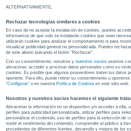
28°
ALTERNATIVAMENTE,
Rechazar tecnologías similares a cookies
Suroeste
En caso de no aceptar la instalación de cookies, puedes accede
Sensación de 30°
12
-
29 km
informamos de que solo se instalarán cookies que sean necesari
utilizarán cookies para analizar el comportamiento ni para most
visualizar publicidad general no personalizada. Puedes rechazar
de este abono pulsando el botón "Rechazar".
Tiempo 1 - 7 días
Mapa de nubosidad
Radar de llu
Con su consentimiento, nosotros y
nuestros socios
usamos cooki
almacenar, acceder y procesar datos personales como su visita e
cookies. Es posible que algunos proveedores traten tus datos pe
oponerte. Para ello, puede retirar su consentimiento u oponerse
Mañana
Sábado
D
Hoy
"Configurar"
o en nuestra
Política de Cookies
en este sitio web.
7 Ago
8 Ago
6 Ago
Nosotros y nuestros socios hacemos el siguiente trata
Almacenar la información en un dispositivo y/o acceder a ella, 
perfiles para publicidad personalizada, utilizar perfiles para sele
personalizar el contenido, uso de perfiles para la selección de c
30°
/
25°
31°
/
26°
30°
/
24°
medir el rendimiento del contenido, comprender al público a tra
procedentes de diferentes fuentes, desarrollo y mejora de los se