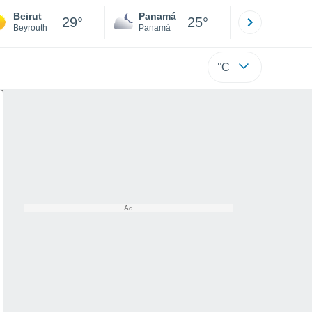
Beirut
Panamá
David
29°
25°
Beyrouth
Panamá
Chiriquí
°C