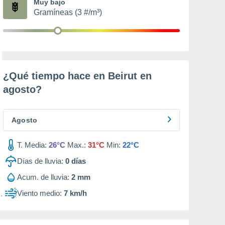
Muy bajo
Gramíneas (3 #/m³)
¿Qué tiempo hace en Beirut en
agosto
?
Agosto
T. Media:
26°C
Max.:
31°C
Min:
22°C
Días de lluvia:
0
días
Acum. de lluvia:
2 mm
Viento medio:
7 km/h