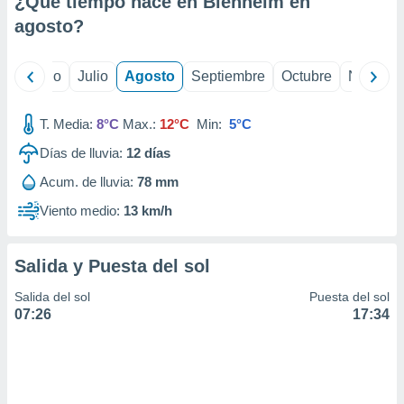
¿Qué tiempo hace en Blenheim en
ados con el
 seleccionar
agosto
?
o.
calización
yo
Junio
Julio
Agosto
Septiembre
Octubre
Noviemb
precisa e
ión mediante
T. Media:
8°C
Max.:
12°C
Min:
5°C
, publicidad
Días de lluvia:
12
días
dos,
Acum. de lluvia:
78 mm
 publicidad
,
Viento medio:
13 km/h
ón de
 desarrollo
s.
Salida y Puesta del sol
tros 1199
Salida del sol
Puesta del sol
ios
07:26
17:34