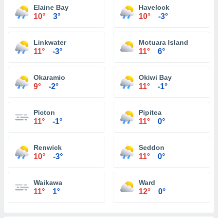
Elaine Bay
Havelock
10°
3°
10°
-3°
Linkwater
Motuara Island
11°
-3°
11°
6°
Okaramio
Okiwi Bay
9°
-2°
11°
-1°
Picton
Pipitea
11°
-1°
11°
0°
Renwick
Seddon
10°
-3°
11°
0°
Waikawa
Ward
11°
1°
12°
0°