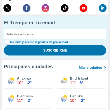
El Tiempo en tu email
He leído y acepto la política de privacidad.
Principales ciudades
Más ciudades
Anakiwa
Bird Island
10°
-2°
11°
6°
Blenheim
Carluke
11°
-2°
10°
-2°