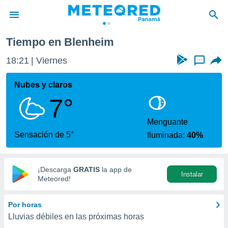
Tiempo en Blenheim
privacidad
18:21
Viernes
...
o de
om.pa
com.pa) ha
Nubes y claros
ado por
7°
es para
ue la
 que se
Menguante
e calidad.
Sensación de 5°
Iluminada:
40%
eder a este
ediante las
opciones:
¡Descarga
GRATIS
la app de
Instalar
ookies y
Meteored!
e forma
Por horas
d digital
Lluvias débiles en las próximas horas
ada, basada