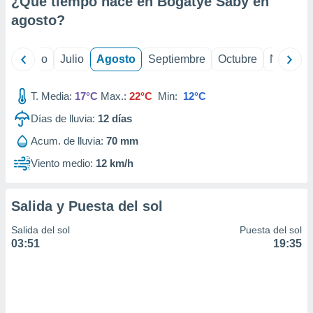
¿Qué tiempo hace en Bogatye Saby en
ados con el
 seleccionar
agosto
?
o.
calización
yo
Junio
Julio
Agosto
Septiembre
Octubre
Noviemb
precisa e
ión mediante
T. Media:
17°C
Max.:
22°C
Min:
12°C
, publicidad
Días de lluvia:
12
días
dos,
Acum. de lluvia:
70 mm
 publicidad
,
Viento medio:
12 km/h
ón de
 desarrollo
s.
Salida y Puesta del sol
tros 1199
Salida del sol
Puesta del sol
ios
03:51
19:35