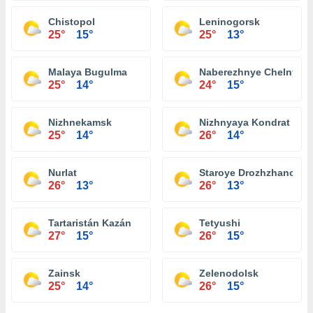
Chistopol
Leninogorsk
25°
15°
25°
13°
Malaya Bugulma
Naberezhnye Chelny
25°
14°
24°
15°
Nizhnekamsk
Nizhnyaya Kondrat
25°
14°
26°
14°
Nurlat
Staroye Drozhzhanoye
26°
13°
26°
13°
Tartaristán Kazán
Tetyushi
27°
15°
26°
15°
Zainsk
Zelenodolsk
25°
14°
26°
15°