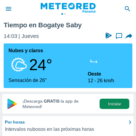
Tiempo en Bogatye Saby
privacidad
14:03
Jueves
...
o de
om.pa
com.pa) ha
Nubes y claros
ado por
24°
es para
ue la
 que se
Oeste
e calidad.
Sensación de 26°
12
26 km/h
eder a este
ediante las
opciones:
¡Descarga
GRATIS
la app de
Instalar
ookies y
Meteored!
e forma
Por horas
d digital
Intervalos nubosos en las próximas horas
ada, basada