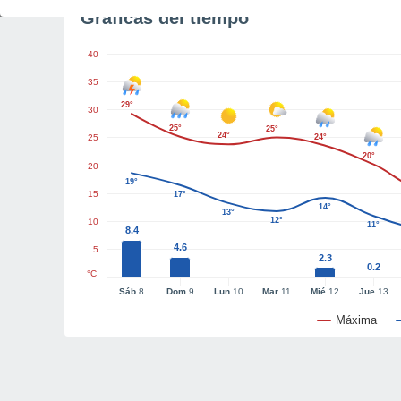
Gráficas del tiempo
40
35
29°
30
25°
25°
24°
25
24°
20°
20
19°
15
17°
14°
13°
12°
10
11°
8.4
4.6
5
2.3
0.2
°C
Sáb
8
Dom
9
Lun
10
Mar
11
Mié
12
Jue
13
Máxima