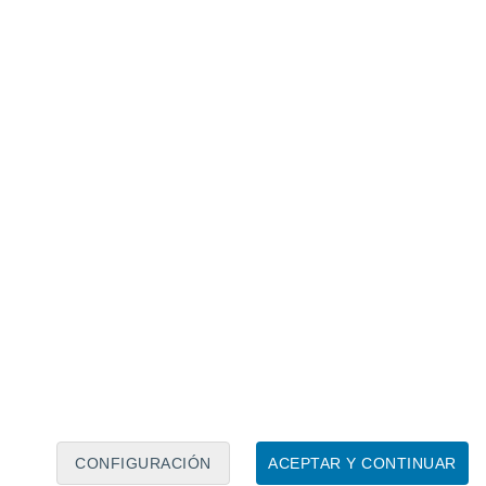
Calendario lunar
Lun
Mar
Mié
Jue
Vie
Sáb
Dom
8
9
10
11
12
13
14
15
16
17
18
19
20
21
CONFIGURACIÓN
ACEPTAR Y CONTINUAR