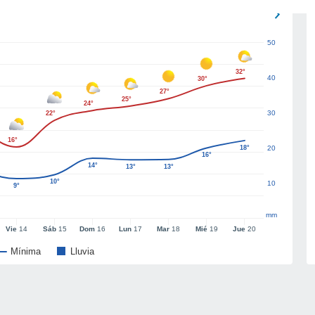
50
32°
40
30°
27°
25°
24°
30
22°
16°
18°
20
16°
14°
13°
13°
10°
10
9°
mm
Vie
14
Sáb
15
Dom
16
Lun
17
Mar
18
Mié
19
Jue
20
Mínima
Lluvia