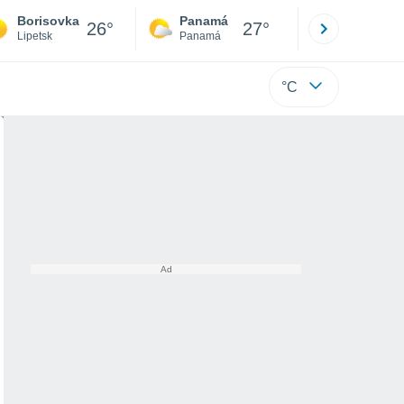
Borisovka
Panamá
David
26°
27°
Lipetsk
Panamá
Chiriquí
°C