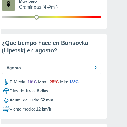
Muy bajo
Gramíneas (4 #/m³)
¿Qué tiempo hace en Borisovka
(Lipetsk) en
agosto
?
Agosto
T. Media:
19°C
Max.:
25°C
Min:
13°C
Días de lluvia:
8
días
Acum. de lluvia:
52 mm
Viento medio:
12 km/h