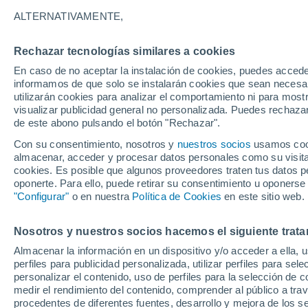
24°
ALTERNATIVAMENTE,
Rechazar tecnologías similares a cookies
Norte
En caso de no aceptar la instalación de cookies, puedes accede
Sensación de 24°
4
-
14 km/
informamos de que solo se instalarán cookies que sean necesari
utilizarán cookies para analizar el comportamiento ni para most
visualizar publicidad general no personalizada. Puedes rechazar
de este abono pulsando el botón "Rechazar".
Tiempo 1 - 7 días
Mapa de temperatura
Radar de ll
Con su consentimiento, nosotros y
nuestros socios
usamos cooki
almacenar, acceder y procesar datos personales como su visita e
cookies. Es posible que algunos proveedores traten tus datos pe
oponerte. Para ello, puede retirar su consentimiento u oponerse
Mañana
Lunes
Hoy
"Configurar"
o en nuestra
Política de Cookies
en este sitio web.
9 Ago
10 Ago
8 Ago
Nosotros y nuestros socios hacemos el siguiente trata
Almacenar la información en un dispositivo y/o acceder a ella, 
70%
90%
perfiles para publicidad personalizada, utilizar perfiles para sele
4.6 mm
8.4 mm
personalizar el contenido, uso de perfiles para la selección de c
25°
/
17°
24°
/
13°
29°
/
19°
medir el rendimiento del contenido, comprender al público a tra
procedentes de diferentes fuentes, desarrollo y mejora de los se