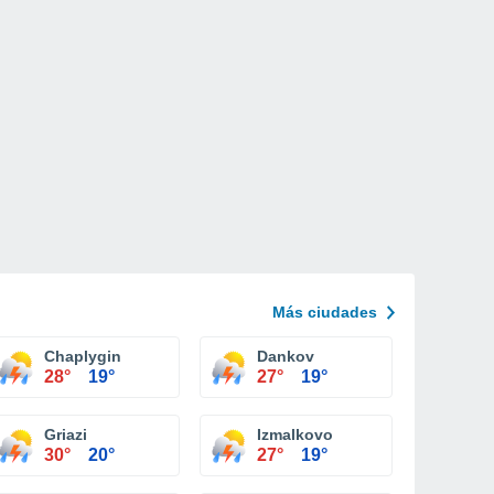
Más ciudades
Chaplygin
Dankov
28°
19°
27°
19°
Griazi
Izmalkovo
30°
20°
27°
19°