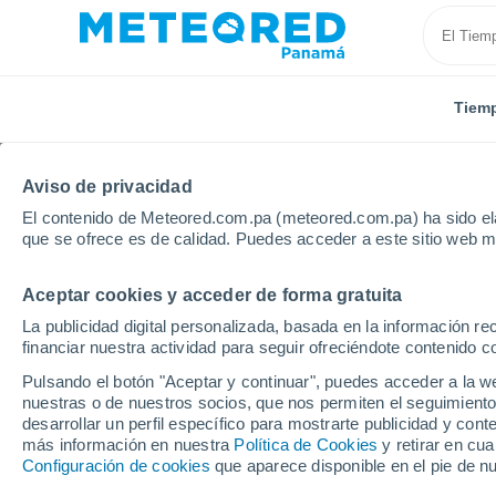
Tiem
Aviso de privacidad
El contenido de Meteored.com.pa (meteored.com.pa) ha sido ela
que se ofrece es de calidad. Puedes acceder a este sitio web m
Aceptar cookies y acceder de forma gratuita
Inicio
Rusia
Óblast de Lipetsk
Borisovka
La publicidad digital personalizada, basada en la información r
financiar nuestra actividad para seguir ofreciéndote contenido c
Tiempo en Borisovka (L
Pulsando el botón "Aceptar y continuar", puedes acceder a la w
nuestras o de nuestros socios, que nos permiten el seguimiento
08:11
Sábado
desarrollar un perfil específico para mostrarte publicidad y co
más información en nuestra
Política de Cookies
y retirar en cu
Configuración de cookies
que aparece disponible en el pie de n
Soleado