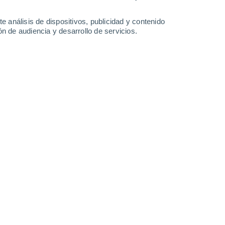
-
23
km/h
18
-
37
km/h
19
-
41
km/h
21
-
45
km/h
e análisis de dispositivos, publicidad y contenido
n de audiencia y desarrollo de servicios.
o
Norte
2 Bajo
4
-
14 km/h
FPS:
no
Noreste
3 Medio
3
-
14 km/h
FPS:
6-10
Este
4 Medio
2
-
13 km/h
FPS:
6-10
Suroeste
6 Alto
1
-
11 km/h
FPS:
15-25
Oeste
6 Alto
3
-
18 km/h
FPS:
15-25