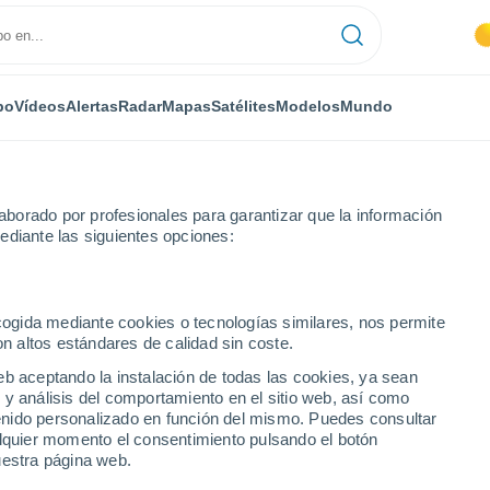
po
Vídeos
Alertas
Radar
Mapas
Satélites
Modelos
Mundo
borado por profesionales para garantizar que la información
ediante las siguientes opciones:
ecogida mediante cookies o tecnologías similares, nos permite
on altos estándares de calidad sin coste.
ipetsk)
eb aceptando la instalación de todas las cookies, ya sean
 y análisis del comportamiento en el sitio web, así como
...
ntenido personalizado en función del mismo. Puedes consultar
alquier momento el consentimiento pulsando el botón
Por horas
uestra página web.
Riesgo de tormentas en las
próximas horas