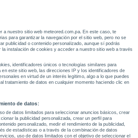
r a nuestro sitio web meteored.com.pa. En este caso, te
h
as para garantizar la navegación por el sitio web, pero no se
rar publicidad o contenido personalizado, aunque sí podrás
 la instalación de cookies y acceder a nuestro sitio web a través
uvia
Satélites
Modelos
es, identificadores únicos o tecnologías similares para
n este sitio web, las direcciones IP y los identificadores de
rsonales en virtud de un interés legítimo, algo a lo que puedes
 al tratamiento de datos en cualquier momento haciendo clic en
Martes
Miércoles
Jueves
Viernes
11 Ago
12 Ago
13 Ago
14 Ago
miento de datos:
uso de datos limitados para seleccionar anuncios básicos, crear
80%
50%
ccionar la publicidad personalizada, crear un perfil para
2.3 mm
0.2 mm
ontenido personalizado, medir el rendimiento de la publicidad,
25°
/
12°
24°
/
14°
20°
/
11°
16°
/
9°
vés de estadísticas o a través de la combinación de datos
rvicios, uso de datos limitados con el objetivo de seleccionar el