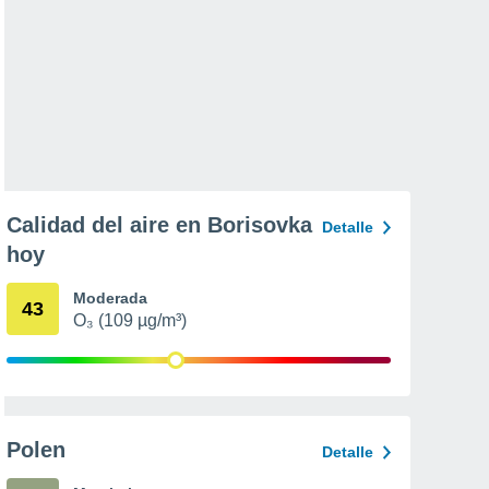
Calidad del aire en Borisovka
Detalle
hoy
Moderada
43
O₃ (109 µg/m³)
Polen
Detalle