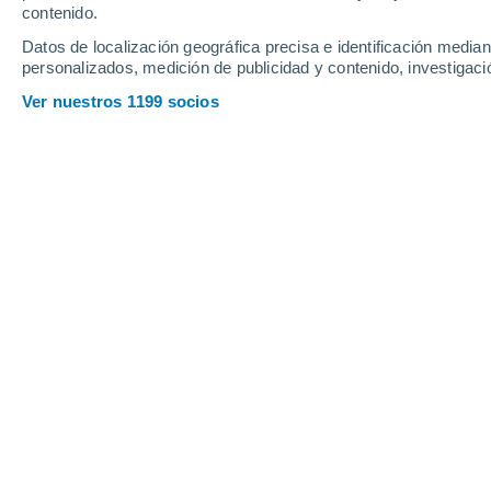
contenido.
18
-
38
km/h
12
-
26
km/h
11
12
-
36
km/h
Datos de localización geográfica precisa e identificación mediant
personalizados, medición de publicidad y contenido, investigació
Tiempo en Borisovka hoy
, 8 de agost
Ver nuestros 1199 socios
Soleado
24°
08:00
Sensación T.
24°
Soleado
26°
09:00
Sensación T.
27°
Soleado
27°
10:00
Sensación T.
29°
Soleado
28°
11:00
Sensación T.
30°
Lluvia débil
30%
29°
12:00
0.1 mm
Sensación T.
30°