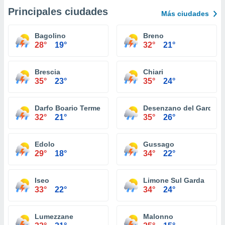
Principales ciudades
Más ciudades
Bagolino
Breno
28°
19°
32°
21°
Brescia
Chiari
35°
23°
35°
24°
Darfo Boario Terme
Desenzano del Garda
32°
21°
35°
26°
Edolo
Gussago
29°
18°
34°
22°
Iseo
Limone Sul Garda
33°
22°
34°
24°
Lumezzane
Malonno