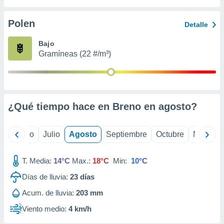
ados con el
 seleccionar
o.
Polen
Detalle
calización
Bajo
precisa e
Gramíneas (22 #/m³)
ión mediante
, publicidad
dos,
 publicidad
¿Qué tiempo hace en Breno en
agosto
?
,
ón de
 desarrollo
yo
Junio
Julio
Agosto
Septiembre
Octubre
Noviemb
s.
tros 1199
T. Media:
14°C
Max.:
18°C
Min:
10°C
ios
Días de lluvia:
23
días
Acum. de lluvia:
203 mm
Viento medio:
4 km/h