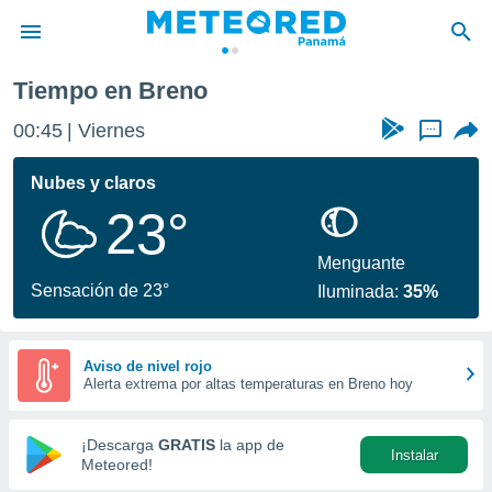
Tiempo en Breno
privacidad
00:45
Viernes
...
o de
om.pa
com.pa) ha
Nubes y claros
ado por
23°
es para
ue la
 que se
Menguante
e calidad.
Sensación de 23°
Iluminada:
35%
eder a este
ediante las
opciones:
Aviso de nivel rojo
Alerta extrema por altas temperaturas en Breno hoy
ookies y
e forma
¡Descarga
GRATIS
la app de
Instalar
d digital
Meteored!
ada, basada