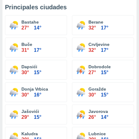
Principales ciudades
Bastahe
Berane
27°
14°
32°
17°
Buče
Crvljevine
31°
17°
32°
17°
Dapsići
Dobrodole
30°
15°
27°
15°
Donja Vrbica
Goražde
30°
16°
30°
15°
Jašovići
Javorova
29°
15°
26°
14°
Kaludra
Lubnice