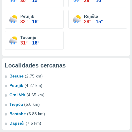
30°
15°
29°
16°
Petnjik
Rujišta
32°
16°
28°
15°
Tucanje
31°
16°
Localidades cercanas
Berane
(2.75 km)
Petnjik
(4.27 km)
Crni Vrh
(4.65 km)
Trepča
(5.6 km)
Bastahe
(6.88 km)
Dapsići
(7.6 km)