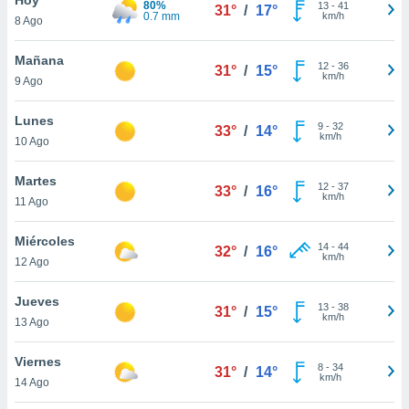
80%
ublicidad y
13
-
41
31°
/
17°
0.7 mm
km/h
8 Ago
do en
 mismo.
Mañana
12
-
36
31°
/
15°
sultar más
km/h
9 Ago
 en nuestra
 Cookies
y
Lunes
9
-
32
ualquier
33°
/
14°
km/h
10 Ago
ento
 botón
Martes
12
-
37
33°
/
16°
ación de
km/h
11 Ago
kies
 disponible
Miércoles
14
-
44
e nuestra
32°
/
16°
km/h
12 Ago
.
Jueves
IVAMENTE,
13
-
38
31°
/
15°
km/h
13 Ago
as
Viernes
8
-
34
31°
/
14°
 a cookies
km/h
14 Ago
 no aceptar