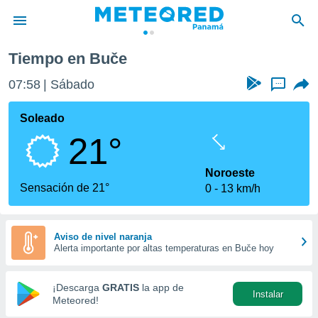
Tiempo en Buče
privacidad
07:58
Sábado
...
o de
om.pa
com.pa) ha
Soleado
ado por
21°
es para
ue la
 que se
Noroeste
e calidad.
Sensación de 21°
0
13 km/h
eder a este
ediante las
opciones:
Aviso de nivel naranja
Alerta importante por altas temperaturas en Buče hoy
ookies y
e forma
¡Descarga
GRATIS
la app de
Instalar
d digital
Meteored!
ada, basada