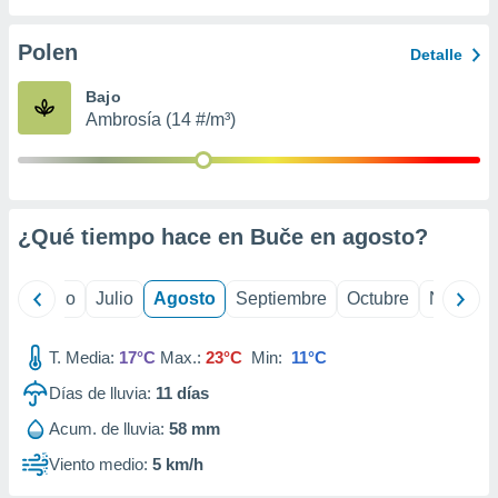
ados con el
 seleccionar
o.
Polen
Detalle
calización
Bajo
precisa e
Ambrosía (14 #/m³)
ión mediante
, publicidad
dos,
 publicidad
¿Qué tiempo hace en Buče en
agosto
?
,
ón de
 desarrollo
yo
Junio
Julio
Agosto
Septiembre
Octubre
Noviemb
s.
tros 1199
T. Media:
17°C
Max.:
23°C
Min:
11°C
ios
Días de lluvia:
11
días
Acum. de lluvia:
58 mm
Viento medio:
5 km/h