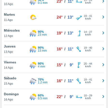
23°
/
11°
ublicidad y
0.1 mm
km/h
10 Ago
do en
Martes
 mismo.
19
-
41
24°
/
13°
km/h
sultar más
11 Ago
 en nuestra
 Cookies
y
Miércoles
90%
14
-
27
19°
/
13°
ualquier
23 mm
km/h
12 Ago
ento
Jueves
 botón
90%
19
-
40
16°
/
11°
13 mm
km/h
13 Ago
ación de
kies
 disponible
Viernes
90%
20
-
44
15°
/
9°
e nuestra
4 mm
km/h
14 Ago
.
Sábado
70%
IVAMENTE,
18
-
41
16°
/
11°
1.2 mm
km/h
15 Ago
as
Domingo
60%
10
-
29
22°
/
9°
 a cookies
0.5 mm
km/h
16 Ago
 no aceptar