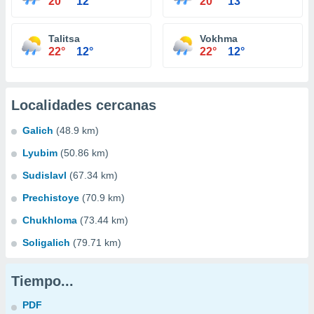
20°
12°
20°
13°
Talitsa
Vokhma
22°
12°
22°
12°
Localidades cercanas
Galich
(48.9 km)
Lyubim
(50.86 km)
Sudislavl
(67.34 km)
Prechistoye
(70.9 km)
Chukhloma
(73.44 km)
Soligalich
(79.71 km)
Tiempo...
PDF