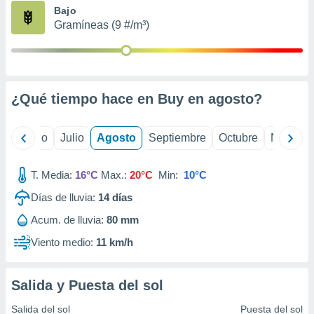
ados con el
Bajo
 seleccionar
Gramíneas (9 #/m³)
o.
calización
precisa e
ión mediante
¿Qué tiempo hace en Buy en
agosto
?
, publicidad
dos,
yo
Junio
Julio
Agosto
Septiembre
Octubre
Noviemb
 publicidad
,
ón de
T. Media:
16°C
Max.:
20°C
Min:
10°C
 desarrollo
s.
Días de lluvia:
14
días
tros 1199
Acum. de lluvia:
80 mm
ios
Viento medio:
11 km/h
Salida y Puesta del sol
Salida del sol
Puesta del sol