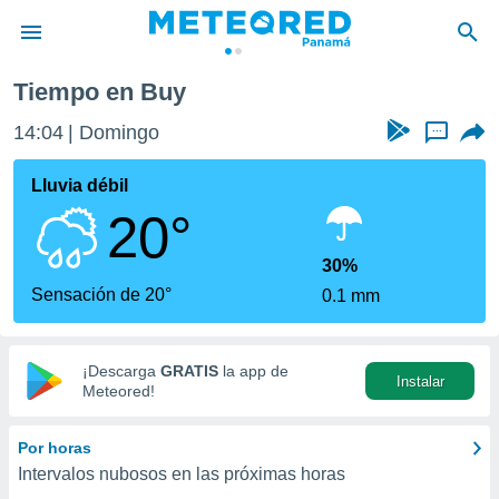
Tiempo en Buy
privacidad
14:04
Domingo
...
o de
om.pa
com.pa) ha
Lluvia débil
ado por
20°
es para
ue la
 que se
30%
e calidad.
Sensación de 20°
0.1 mm
eder a este
ediante las
opciones:
¡Descarga
GRATIS
la app de
Instalar
ookies y
Meteored!
e forma
Por horas
d digital
Intervalos nubosos en las próximas horas
ada, basada