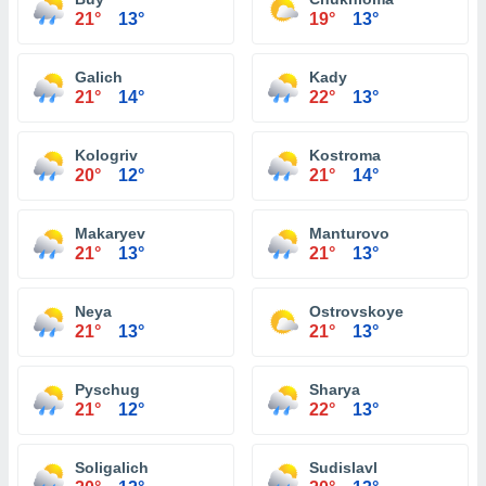
21°
13°
19°
13°
Galich
Kady
21°
14°
22°
13°
Kologriv
Kostroma
20°
12°
21°
14°
Makaryev
Manturovo
21°
13°
21°
13°
Neya
Ostrovskoye
21°
13°
21°
13°
Pyschug
Sharya
21°
12°
22°
13°
Soligalich
Sudislavl