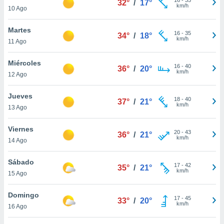
32°
/
17°
ublicidad y
km/h
10 Ago
do en
Martes
 mismo.
16
-
35
34°
/
18°
km/h
sultar más
11 Ago
 en nuestra
 Cookies
y
Miércoles
16
-
40
36°
/
20°
ualquier
km/h
12 Ago
ento
Jueves
 botón
18
-
40
37°
/
21°
km/h
13 Ago
ación de
kies
 disponible
Viernes
20
-
43
36°
/
21°
e nuestra
km/h
14 Ago
.
Sábado
IVAMENTE,
17
-
42
35°
/
21°
km/h
15 Ago
as
Domingo
17
-
45
33°
/
20°
 a cookies
km/h
16 Ago
 no aceptar