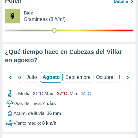
Polen
ados con el
Detalle
 seleccionar
o.
Bajo
Gramíneas (8 #/m³)
calización
precisa e
ión mediante
, publicidad
¿Qué tiempo hace en Cabezas del Villar
dos,
en
agosto
?
 publicidad
,
ón de
yo
Junio
Julio
Agosto
Septiembre
Octubre
Noviemb
 desarrollo
s.
T. Media:
21°C
Max.:
27°C
Min:
14°C
tros 1199
ios
Días de lluvia:
4
días
Acum. de lluvia:
16 mm
Viento medio:
8 km/h