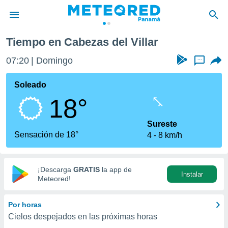
 del Villar
Tiempo en Cabezas del Villar
privacidad
07:20
Domingo
...
o de
om.pa
com.pa) ha
Soleado
ado por
18°
es para
ue la
 que se
Sureste
e calidad.
Sensación de 18°
4
8 km/h
eder a este
ediante las
opciones:
¡Descarga
GRATIS
la app de
Instalar
ookies y
Meteored!
e forma
Por horas
d digital
Cielos despejados en las próximas horas
ada, basada