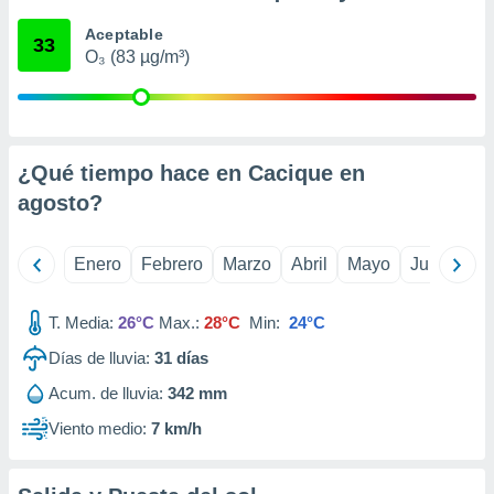
retirar su
Aceptable
ento u
33
O₃ (83 µg/m³)
 de datos
er momento
ic en
o en
¿Qué tiempo hace en Cacique en
 Cookies
en
agosto
?
eb.
y
Enero
Febrero
Marzo
Abril
Mayo
Junio
Ju
socios
el
T. Media:
26°C
Max.:
28°C
Min:
24°C
to de
Días de lluvia:
31
días
la
Acum. de lluvia:
342 mm
 en un
 y/o acceder
Viento medio:
7 km/h
 de datos
ara
 anuncios