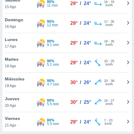
90%
ublicidad y
16
-
33
29°
/
24°
11 mm
km/h
15 Ago
do en
 mismo.
Domingo
90%
17
-
35
29°
/
24°
sultar más
12 mm
km/h
16 Ago
 en nuestra
 Cookies
y
Lunes
90%
18
-
35
ualquier
29°
/
24°
9.1 mm
km/h
17 Ago
ento
 botón
Martes
90%
10
-
25
29°
/
24°
ación de
5.1 mm
km/h
18 Ago
kies
 disponible
Miércoles
90%
20
-
38
e nuestra
30°
/
26°
4.7 mm
km/h
19 Ago
.
Jueves
IVAMENTE,
90%
16
-
27
30°
/
25°
5.5 mm
km/h
20 Ago
as
Viernes
80%
7
-
23
29°
/
24°
 a cookies
5.5 mm
km/h
21 Ago
 no aceptar