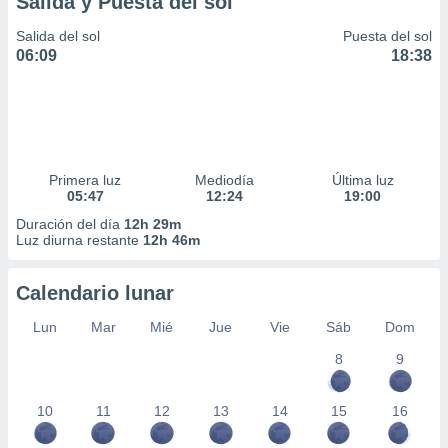
Salida y Puesta del sol
ar perfiles
idad
Salida del sol
Puesta del sol
a, utilizar
06:09
18:38
a
 la
da, crear un
personalizar
o, uso de
Primera luz
Mediodía
Última luz
a la
05:47
12:24
19:00
e contenido
do, medir el
Duración del día
12h 29m
Luz diurna restante
12h 46m
 de la
medir el
 del
Calendario lunar
 comprender
 través de
Lun
Mar
Mié
Jue
Vie
Sáb
Dom
s o a través
nación de
8
9
edentes de
fuentes,
10
11
12
13
14
15
16
y mejora de
os, uso de