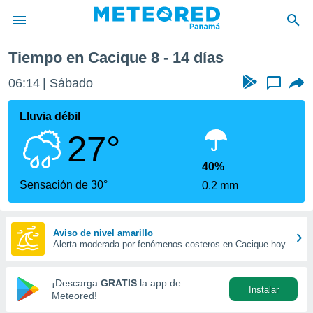
Tiempo en Cacique 8 - 14 días
privacidad
06:14
Sábado
...
o de
om.pa
com.pa) ha
Lluvia débil
ado por
27°
es para
ue la
 que se
40%
e calidad.
Sensación de 30°
0.2 mm
eder a este
ediante las
opciones:
Aviso de nivel amarillo
Alerta moderada por fenómenos costeros en Cacique hoy
ookies y
e forma
¡Descarga
GRATIS
la app de
Instalar
d digital
Meteored!
ada, basada