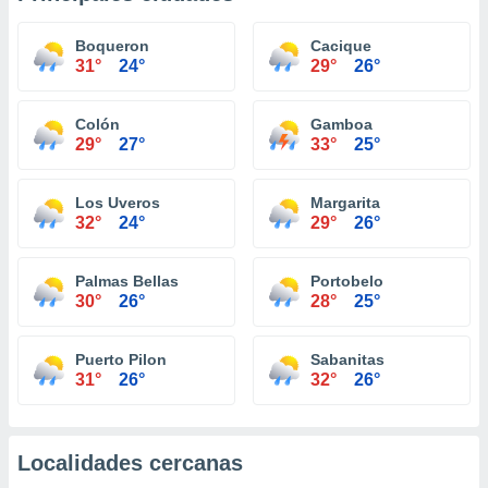
Boqueron
Cacique
31°
24°
29°
26°
Colón
Gamboa
29°
27°
33°
25°
Los Uveros
Margarita
32°
24°
29°
26°
Palmas Bellas
Portobelo
30°
26°
28°
25°
Puerto Pilon
Sabanitas
31°
26°
32°
26°
Localidades cercanas