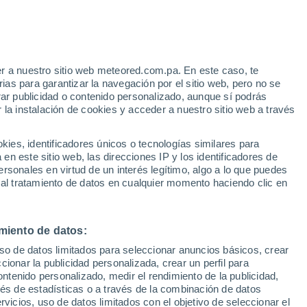
 Alto!
r a nuestro sitio web meteored.com.pa. En este caso, te
as para garantizar la navegación por el sitio web, pero no se
rar publicidad o contenido personalizado, aunque sí podrás
 la instalación de cookies y acceder a nuestro sitio web a través
atélites
Modelos
es, identificadores únicos o tecnologías similares para
n este sitio web, las direcciones IP y los identificadores de
rsonales en virtud de un interés legítimo, algo a lo que puedes
 al tratamiento de datos en cualquier momento haciendo clic en
omingo
Lunes
Martes
Miércoles
9 Ago
10 Ago
11 Ago
12 Ago
miento de datos:
uso de datos limitados para seleccionar anuncios básicos, crear
90%
90%
90%
90%
ccionar la publicidad personalizada, crear un perfil para
7.3 mm
6.4 mm
2.1 mm
4.6 mm
ontenido personalizado, medir el rendimiento de la publicidad,
28°
/
25°
28°
/
24°
29°
/
26°
29°
/
26°
vés de estadísticas o a través de la combinación de datos
rvicios, uso de datos limitados con el objetivo de seleccionar el