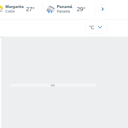
Margarita
Panamá
David
27°
29°
Colón
Panamá
Chiriquí
°C