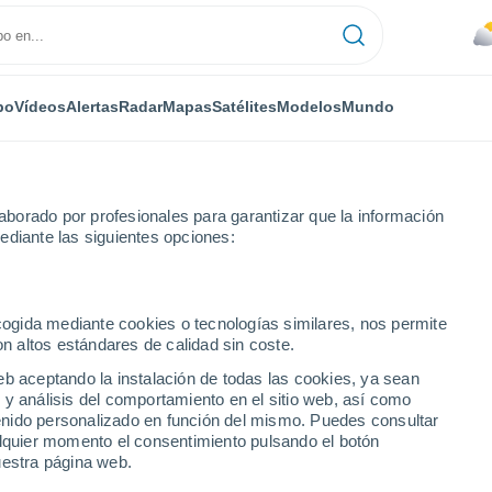
po
Vídeos
Alertas
Radar
Mapas
Satélites
Modelos
Mundo
borado por profesionales para garantizar que la información
ediante las siguientes opciones:
ecogida mediante cookies o tecnologías similares, nos permite
on altos estándares de calidad sin coste.
eb aceptando la instalación de todas las cookies, ya sean
 y análisis del comportamiento en el sitio web, así como
...
ntenido personalizado en función del mismo. Puedes consultar
alquier momento el consentimiento pulsando el botón
Por horas
uestra página web.
Lluvias débiles en las próximas
horas