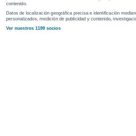
contenido.
19
-
28
km/h
21
-
32
km/h
19
18
-
27
km/h
Datos de localización geográfica precisa e identificación mediant
personalizados, medición de publicidad y contenido, investigació
Tiempo en Margarita hoy
, 6 de agost
Ver nuestros 1199 socios
Tiempo en Margarita hoy
Hoy en Margarita, lluvia débil con cielo cubierto
esta
tendremos lluvia débil con cielo cubierto y con tempe
débil con cielo parcialmente nuboso con temperatura
con una velocidad media de
18 km/h
.
Parcialmente nu
27°
12:00
Sensación T.
31°
Parcialmente nu
28°
13:00
Sensación T.
31°
Parcialmente nu
28°
14:00
Sensación T.
31°
Parcialmente nu
28°
15:00
Sensación T.
31°