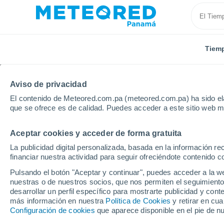
Tiem
Aviso de privacidad
El contenido de Meteored.com.pa (meteored.com.pa) ha sido ela
que se ofrece es de calidad. Puedes acceder a este sitio web m
Aceptar cookies y acceder de forma gratuita
Inicio
Provincia de Colón
Margarita
La publicidad digital personalizada, basada en la información r
financiar nuestra actividad para seguir ofreciéndote contenido c
Tiempo en Margarita
Pulsando el botón "Aceptar y continuar", puedes acceder a la w
nuestras o de nuestros socios, que nos permiten el seguimiento
11:53
Jueves
desarrollar un perfil específico para mostrarte publicidad y co
más información en nuestra
Política de Cookies
y retirar en cu
Configuración de cookies
que aparece disponible en el pie de n
Parcialmente nuboso