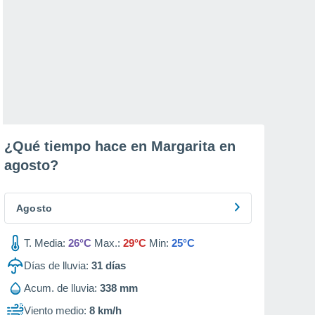
¿Qué tiempo hace en Margarita en
agosto
?
Agosto
T. Media:
26°C
Max.:
29°C
Min:
25°C
Días de lluvia:
31
días
Acum. de lluvia:
338 mm
Viento medio:
8 km/h