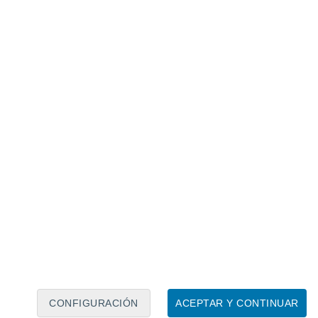
Calendario lunar
Lun
Mar
Mié
Jue
Vie
Sáb
Dom
6
7
8
9
10
11
12
13
14
15
16
17
18
19
CONFIGURACIÓN
ACEPTAR Y CONTINUAR