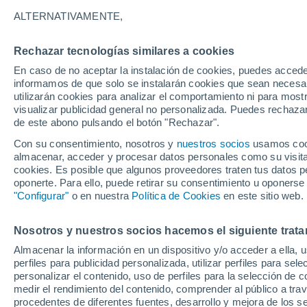
27°
ALTERNATIVAMENTE,
Rechazar tecnologías similares a cookies
UV
9 ¡Muy
En caso de no aceptar la instalación de cookies, puedes accede
Sensación de 31°
FPS
25-50
informamos de que solo se instalarán cookies que sean necesari
utilizarán cookies para analizar el comportamiento ni para most
visualizar publicidad general no personalizada. Puedes rechazar
de este abono pulsando el botón "Rechazar".
Tiempo 1 - 7 días
Mapa de lluvia
Radar de lluvia
S
Con su consentimiento, nosotros y
nuestros socios
usamos cooki
almacenar, acceder y procesar datos personales como su visita e
cookies. Es posible que algunos proveedores traten tus datos pe
oponerte. Para ello, puede retirar su consentimiento u oponerse
Mañana
Sábado
D
Hoy
"Configurar"
o en nuestra
Política de Cookies
en este sitio web.
7 Ago
8 Ago
6 Ago
Nosotros y nuestros socios hacemos el siguiente trata
Almacenar la información en un dispositivo y/o acceder a ella, 
70%
80%
70%
perfiles para publicidad personalizada, utilizar perfiles para sele
3.7 mm
5.6 mm
1.6 mm
personalizar el contenido, uso de perfiles para la selección de c
28°
/
25°
29°
/
25°
28°
/
25°
medir el rendimiento del contenido, comprender al público a tra
procedentes de diferentes fuentes, desarrollo y mejora de los se