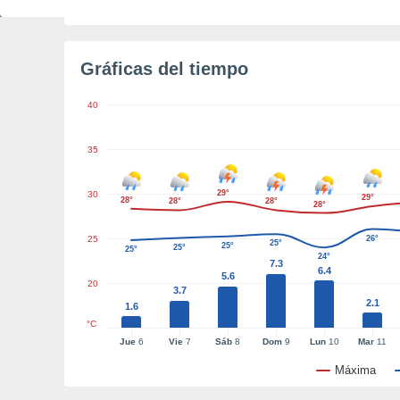
Gráficas del tiempo
40
35
29°
30
29°
28°
28°
28°
28°
25
26°
25°
25°
25°
25°
24°
7.3
6.4
5.6
20
3.7
2.1
1.6
°C
Jue
6
Vie
7
Sáb
8
Dom
9
Lun
10
Mar
11
Máxima