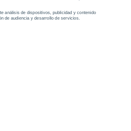
-
29
km/h
21
-
33
km/h
22
-
35
km/h
16
-
27
km/h
e análisis de dispositivos, publicidad y contenido
n de audiencia y desarrollo de servicios.
o
 mañana
, con temperaturas alrededor de
27°C
.
Por la tarde
,
raturas en torno a los
27°C
.
Durante la noche
, habrá lluvia
s cercanas a los
27°C
.
Vientos del Noroeste a lo largo del día,
boso
Noroeste
9 ¡Muy Alto!
16
-
25 km/h
FPS:
25-50
boso
Noroeste
8 ¡Muy Alto!
15
-
25 km/h
FPS:
25-50
boso
Noroeste
7 Alto
17
-
26 km/h
FPS:
15-25
boso
Noroeste
5 Medio
18
-
27 km/h
FPS:
6-10