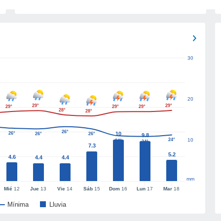
30
20
29°
29°
29°
29°
29°
28°
28°
26°
26°
10
26°
26°
9.8
24°
10
24°
24°
7.3
5.2
4.6
4.4
4.4
mm
Mié
12
Jue
13
Vie
14
Sáb
15
Dom
16
Lun
17
Mar
18
Mínima
Lluvia