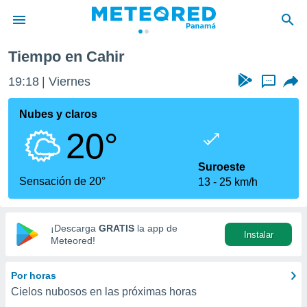
Tiempo en Cahir
privacidad
19:18
Viernes
...
o de
om.pa
com.pa) ha
Nubes y claros
ado por
20°
es para
ue la
 que se
Suroeste
e calidad.
Sensación de 20°
13
25 km/h
eder a este
ediante las
opciones:
¡Descarga
GRATIS
la app de
Instalar
ookies y
Meteored!
e forma
Por horas
d digital
Cielos nubosos en las próximas horas
ada, basada