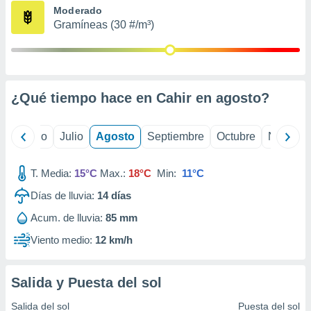
ados con el
Moderado
 seleccionar
Gramíneas (30 #/m³)
o.
calización
precisa e
ión mediante
¿Qué tiempo hace en Cahir en
agosto
?
, publicidad
dos,
yo
Junio
Julio
Agosto
Septiembre
Octubre
Noviemb
 publicidad
,
ón de
T. Media:
15°C
Max.:
18°C
Min:
11°C
 desarrollo
s.
Días de lluvia:
14
días
tros 1199
Acum. de lluvia:
85 mm
ios
Viento medio:
12 km/h
Salida y Puesta del sol
Salida del sol
Puesta del sol