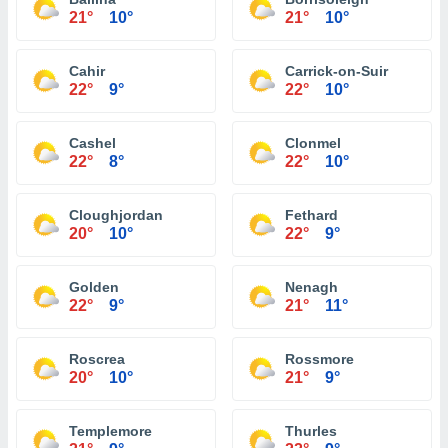
21°
10°
21°
10°
Cahir
Carrick-on-Suir
22°
9°
22°
10°
Cashel
Clonmel
22°
8°
22°
10°
Cloughjordan
Fethard
20°
10°
22°
9°
Golden
Nenagh
22°
9°
21°
11°
Roscrea
Rossmore
20°
10°
21°
9°
Templemore
Thurles