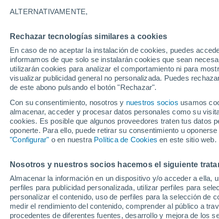
24°
ALTERNATIVAMENTE,
Rechazar tecnologías similares a cookies
Menguant
En caso de no aceptar la instalación de cookies, puedes accede
Iluminada
Sensación de 22°
informamos de que solo se instalarán cookies que sean necesari
utilizarán cookies para analizar el comportamiento ni para most
visualizar publicidad general no personalizada. Puedes rechazar
de este abono pulsando el botón "Rechazar".
Tiempo 1 - 7 días
Mapa de nubosidad
Radar de llu
Con su consentimiento, nosotros y
nuestros socios
usamos cooki
almacenar, acceder y procesar datos personales como su visita e
cookies. Es posible que algunos proveedores traten tus datos pe
oponerte. Para ello, puede retirar su consentimiento u oponerse
Mañana
Sábado
D
Hoy
"Configurar"
o en nuestra
Política de Cookies
en este sitio web.
7 Ago
8 Ago
6 Ago
Nosotros y nuestros socios hacemos el siguiente trata
Almacenar la información en un dispositivo y/o acceder a ella, 
perfiles para publicidad personalizada, utilizar perfiles para sele
personalizar el contenido, uso de perfiles para la selección de c
34°
/
24°
34°
/
23°
34°
/
23°
medir el rendimiento del contenido, comprender al público a tra
procedentes de diferentes fuentes, desarrollo y mejora de los se