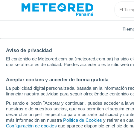
Tiem
Aviso de privacidad
El contenido de Meteored.com.pa (meteored.com.pa) ha sido ela
que se ofrece es de calidad. Puedes acceder a este sitio web m
Aceptar cookies y acceder de forma gratuita
Inicio
Brasil
Rondonia
Calama
La publicidad digital personalizada, basada en la información r
financiar nuestra actividad para seguir ofreciéndote contenido c
Tiempo en Calama - R
Pulsando el botón "Aceptar y continuar", puedes acceder a la w
nuestras o de nuestros socios, que nos permiten el seguimiento
05:58
Jueves
desarrollar un perfil específico para mostrarte publicidad y co
más información en nuestra
Política de Cookies
y retirar en cu
Configuración de cookies
que aparece disponible en el pie de n
Nubes y claros