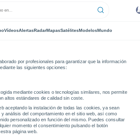
po
Vídeos
Alertas
Radar
Mapas
Satélites
Modelos
Mundo
borado por profesionales para garantizar que la información
ediante las siguientes opciones:
ecogida mediante cookies o tecnologías similares, nos permite
on altos estándares de calidad sin coste.
O
eb aceptando la instalación de todas las cookies, ya sean
 y análisis del comportamiento en el sitio web, así como
...
ntenido personalizado en función del mismo. Puedes consultar
alquier momento el consentimiento pulsando el botón
Por horas
uestra página web.
Calor Húmedo Sofocante en las
próximas horas