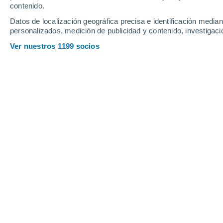
contenido.
9
-
24
km/h
8
-
23
km/h
7
7
-
21
km/h
Datos de localización geográfica precisa e identificación mediant
personalizados, medición de publicidad y contenido, investigació
Tiempo en Calama - RO hoy
, 6 de ag
Ver nuestros 1199 socios
Nubes y claros
24°
06:00
Sensación T.
22°
Nubes y claros
24°
07:00
Sensación T.
23°
Soleado
26°
08:00
Sensación T.
28°
Soleado
29°
09:00
Sensación T.
32°
Nubes y claros
32°
11:00
Sensación T.
35°