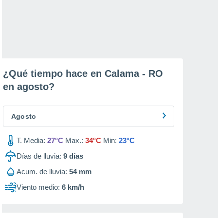
¿Qué tiempo hace en Calama - RO
en
agosto
?
Agosto
T. Media:
27°C
Max.:
34°C
Min:
23°C
Días de lluvia:
9
días
Acum. de lluvia:
54 mm
Viento medio:
6 km/h