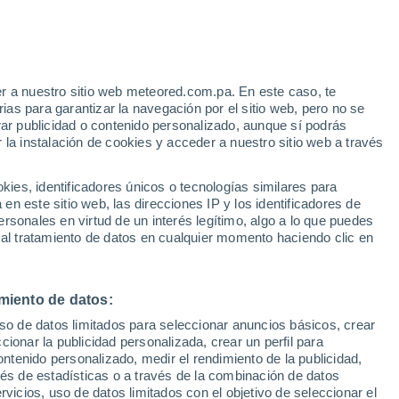
e
r a nuestro sitio web meteored.com.pa. En este caso, te
:
44%
as para garantizar la navegación por el sitio web, pero no se
rar publicidad o contenido personalizado, aunque sí podrás
 la instalación de cookies y acceder a nuestro sitio web a través
via
Satélites
Modelos
es, identificadores únicos o tecnologías similares para
n este sitio web, las direcciones IP y los identificadores de
rsonales en virtud de un interés legítimo, algo a lo que puedes
 al tratamiento de datos en cualquier momento haciendo clic en
omingo
Lunes
Martes
Miércoles
9 Ago
10 Ago
11 Ago
12 Ago
miento de datos:
uso de datos limitados para seleccionar anuncios básicos, crear
60%
70%
80%
60%
ccionar la publicidad personalizada, crear un perfil para
0.2 mm
0.9 mm
0.5 mm
0.3 mm
ontenido personalizado, medir el rendimiento de la publicidad,
35°
/
25°
35°
/
24°
34°
/
24°
33°
/
23°
vés de estadísticas o a través de la combinación de datos
rvicios, uso de datos limitados con el objetivo de seleccionar el