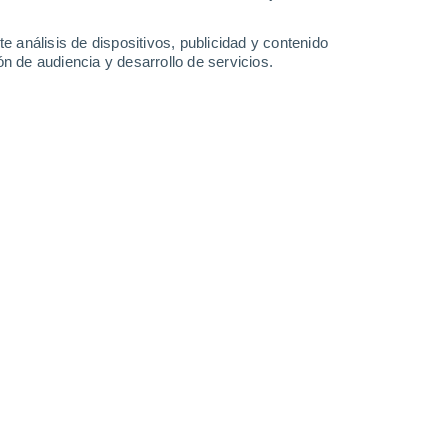
-
23
km/h
10
-
28
km/h
8
-
21
km/h
8
-
31
km/h
e análisis de dispositivos, publicidad y contenido
n de audiencia y desarrollo de servicios.
osto
Este
0 Bajo
1
-
3 km/h
FPS:
no
Noreste
0 Bajo
2
-
3 km/h
FPS:
no
Noreste
1 Bajo
1
-
7 km/h
FPS:
no
Noreste
3 Medio
2
-
10 km/h
FPS:
6-10
Norte
8 ¡Muy Alto!
6
-
21 km/h
FPS:
25-50