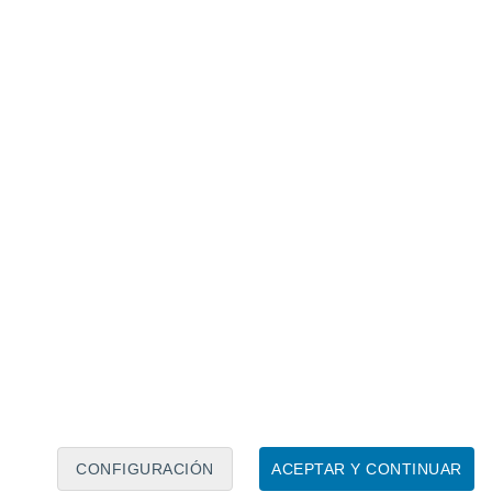
Calendario lunar
Lun
Mar
Mié
Jue
Vie
Sáb
Dom
6
7
8
9
10
11
12
13
14
15
16
17
18
19
CONFIGURACIÓN
ACEPTAR Y CONTINUAR