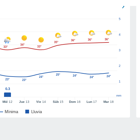
5
4
36°
36°
36°
35°
34°
33°
33°
3
2
25°
24°
24°
24°
24°
23°
23°
1
0.3
mm
Mié
12
Jue
13
Vie
14
Sáb
15
Dom
16
Lun
17
Mar
18
Mínima
Lluvia