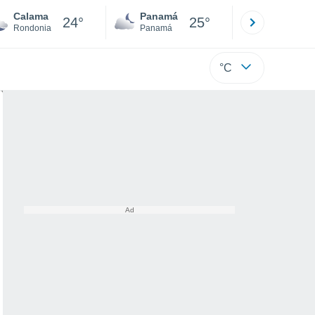
Calama
Panamá
David
24°
25°
Rondonia
Panamá
Chiriquí
°C