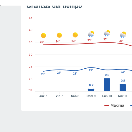
Gráficas del tiempo
45
40
35°
35°
34°
34°
34°
34°
35
30
25
25°
24°
24°
23°
23°
0.9
20
0.5
0.2
°C
Jue
6
Vie
7
Sáb
8
Dom
9
Lun
10
Mar
11
Máxima