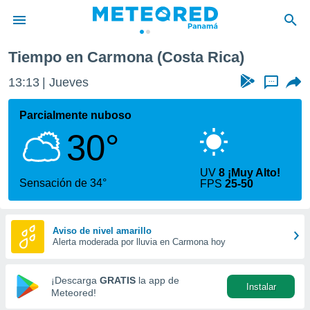
Tiempo en Carmona (Costa Rica)
privacidad
13:13
Jueves
...
o de
om.pa
com.pa) ha
Parcialmente nuboso
ado por
30°
es para
ue la
 que se
UV
8 ¡Muy Alto!
e calidad.
Sensación de 34°
FPS
25-50
eder a este
ediante las
opciones:
Aviso de nivel amarillo
Alerta moderada por lluvia en Carmona hoy
ookies y
e forma
¡Descarga
GRATIS
la app de
Instalar
d digital
Meteored!
ada, basada