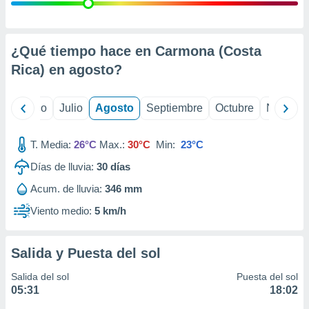
ados con el
 seleccionar
o.
calización
¿Qué tiempo hace en Carmona (Costa
precisa e
Rica) en
agosto
?
ión mediante
, publicidad
yo
Junio
Julio
Agosto
Septiembre
Octubre
Noviemb
dos,
 publicidad
T. Media:
26°C
Max.:
30°C
Min:
23°C
,
Días de lluvia:
30
días
ón de
 desarrollo
Acum. de lluvia:
346 mm
s.
Viento medio:
5 km/h
tros 1199
ios
Salida y Puesta del sol
Salida del sol
Puesta del sol
05:31
18:02