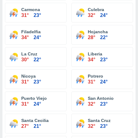
Carmona
Culebra
31°
23°
32°
24°
Filadelfia
Hojancha
34°
24°
28°
22°
La Cruz
Liberia
30°
22°
34°
23°
Nicoya
Potrero
31°
23°
31°
24°
Puerto Viejo
San Antonio
31°
24°
32°
23°
Santa Cecilia
Santa Cruz
27°
21°
32°
23°