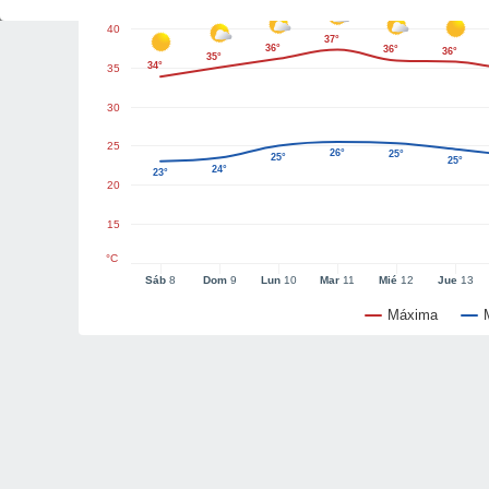
40
37°
36°
36°
36°
35°
34°
35
30
25
26°
25°
25°
25°
24°
23°
20
15
°C
Sáb
8
Dom
9
Lun
10
Mar
11
Mié
12
Jue
13
Máxima