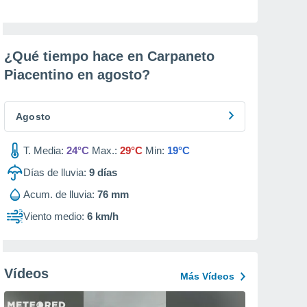
¿Qué tiempo hace en Carpaneto
Piacentino en
agosto
?
Agosto
T. Media:
24°C
Max.:
29°C
Min:
19°C
Días de lluvia:
9
días
Acum. de lluvia:
76 mm
Viento medio:
6 km/h
Vídeos
Más Vídeos