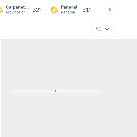
Carpaneto Piacentino
Panamá
David
32°
31°
Province of Piacenza
Panamá
Chiriquí
°C