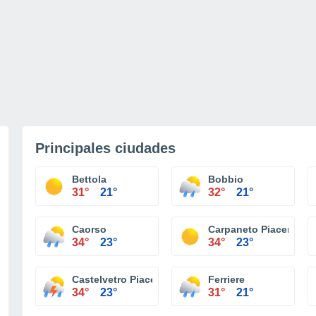
Principales ciudades
Bettola
Bobbio
31°
21°
32°
21°
Caorso
Carpaneto Piacentino
34°
23°
34°
23°
Castelvetro Piacentino
Ferriere
34°
23°
31°
21°