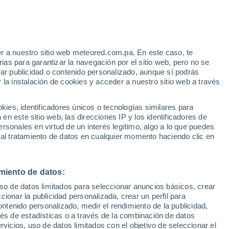
Aviso de nivel amarillo
Alerta moderada por altas
temperaturas en Carpaneto
Piacentino hoy
r a nuestro sitio web meteored.com.pa. En este caso, te
/h
as para garantizar la navegación por el sitio web, pero no se
rar publicidad o contenido personalizado, aunque sí podrás
 la instalación de cookies y acceder a nuestro sitio web a través
via
Satélites
Modelos
es, identificadores únicos o tecnologías similares para
n este sitio web, las direcciones IP y los identificadores de
rsonales en virtud de un interés legítimo, algo a lo que puedes
 al tratamiento de datos en cualquier momento haciendo clic en
Martes
Miércoles
Jueves
Viernes
11 Ago
12 Ago
13 Ago
14 Ago
miento de datos:
uso de datos limitados para seleccionar anuncios básicos, crear
ccionar la publicidad personalizada, crear un perfil para
ontenido personalizado, medir el rendimiento de la publicidad,
37°
/
26°
36°
/
25°
36°
/
25°
35°
/
24°
vés de estadísticas o a través de la combinación de datos
rvicios, uso de datos limitados con el objetivo de seleccionar el