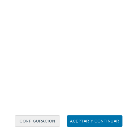
Calendario lunar
Lun
Mar
Mié
Jue
Vie
Sáb
Dom
8
9
10
11
12
13
14
15
16
17
18
19
20
21
CONFIGURACIÓN
ACEPTAR Y CONTINUAR
5