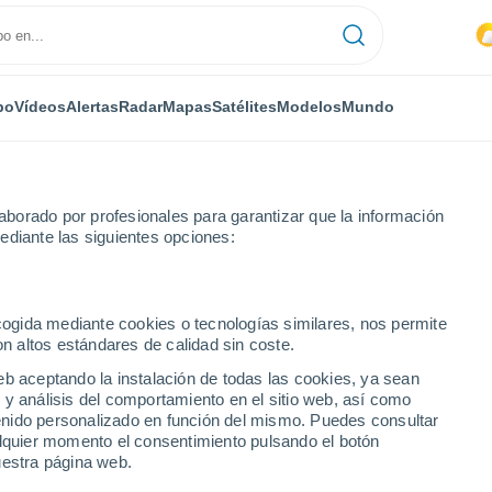
po
Vídeos
Alertas
Radar
Mapas
Satélites
Modelos
Mundo
borado por profesionales para garantizar que la información
ediante las siguientes opciones:
acentino
ecogida mediante cookies o tecnologías similares, nos permite
on altos estándares de calidad sin coste.
iacentino
eb aceptando la instalación de todas las cookies, ya sean
 y análisis del comportamiento en el sitio web, así como
...
ntenido personalizado en función del mismo. Puedes consultar
alquier momento el consentimiento pulsando el botón
Por horas
uestra página web.
Intervalos nubosos en las
próximas horas