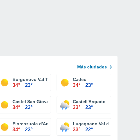
Más ciudades
Borgonovo Val Tidone
Cadeo
34°
23°
34°
23°
Castel San Giovanni
Castell'Arquato
34°
23°
33°
23°
Fiorenzuola d'Arda
Lugagnano Val d'Arda
34°
23°
33°
22°