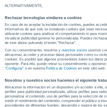
33°
ALTERNATIVAMENTE,
Rechazar tecnologías similares a cookies
Este
En caso de no aceptar la instalación de cookies, puedes accede
Sensación de 34°
13
-
31 km
informamos de que solo se instalarán cookies que sean necesari
utilizarán cookies para analizar el comportamiento ni para most
visualizar publicidad general no personalizada. Puedes rechazar
de este abono pulsando el botón "Rechazar".
Tiempo 1 - 7 días
Mapa de nubosidad
Radar de llu
Con su consentimiento, nosotros y
nuestros socios
usamos cooki
almacenar, acceder y procesar datos personales como su visita e
cookies. Es posible que algunos proveedores traten tus datos pe
oponerte. Para ello, puede retirar su consentimiento u oponerse
Mañana
Lunes
Hoy
"Configurar"
o en nuestra
Política de Cookies
en este sitio web.
9 Ago
10 Ago
8 Ago
Nosotros y nuestros socios hacemos el siguiente trata
Almacenar la información en un dispositivo y/o acceder a ella, 
perfiles para publicidad personalizada, utilizar perfiles para sele
personalizar el contenido, uso de perfiles para la selección de c
35°
/
24°
36°
/
25°
34°
/
23°
medir el rendimiento del contenido, comprender al público a tra
procedentes de diferentes fuentes, desarrollo y mejora de los se