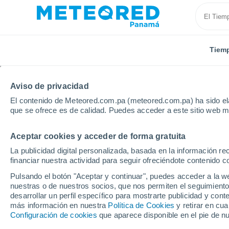
Tiem
Aviso de privacidad
El contenido de Meteored.com.pa (meteored.com.pa) ha sido ela
que se ofrece es de calidad. Puedes acceder a este sitio web m
Aceptar cookies y acceder de forma gratuita
Inicio
Italia
Provincia de Piacenza
Carpaneto Pi
La publicidad digital personalizada, basada en la información r
financiar nuestra actividad para seguir ofreciéndote contenido c
Tiempo en Carpaneto P
Pulsando el botón "Aceptar y continuar", puedes acceder a la w
nuestras o de nuestros socios, que nos permiten el seguimiento
17:14
Sábado
desarrollar un perfil específico para mostrarte publicidad y co
más información en nuestra
Política de Cookies
y retirar en cu
Configuración de cookies
que aparece disponible en el pie de n
Nubes y claros