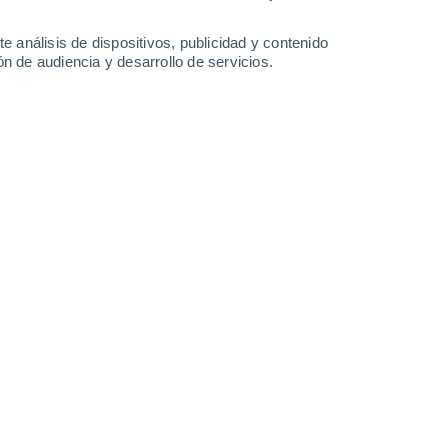
-
23
km/h
12
-
32
km/h
11
-
26
km/h
10
-
30
km/h
e análisis de dispositivos, publicidad y contenido
n de audiencia y desarrollo de servicios.
, 8 de agosto
Este
3 Medio
13
-
31 km/h
FPS:
6-10
Este
1 Bajo
14
-
30 km/h
FPS:
no
Este
1 Bajo
13
-
30 km/h
FPS:
no
Este
0 Bajo
11
-
27 km/h
FPS:
no
Este
0 Bajo
10
-
21 km/h
FPS:
no