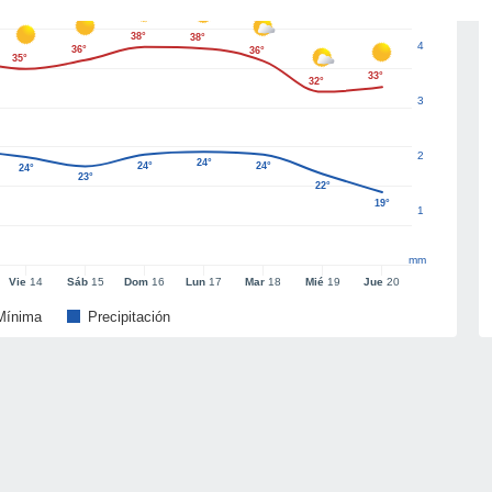
38°
38°
4
36°
36°
35°
33°
32°
3
2
24°
24°
24°
24°
23°
22°
19°
1
mm
Vie
14
Sáb
15
Dom
16
Lun
17
Mar
18
Mié
19
Jue
20
Mínima
Precipitación