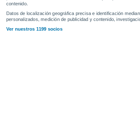
contenido.
8
-
23
km/h
8
-
23
km/h
8
14
-
32
km/h
Datos de localización geográfica precisa e identificación mediant
personalizados, medición de publicidad y contenido, investigació
Tiempo en Carpaneto Piacentino hoy
Ver nuestros 1199 socios
Nubes y claros
33°
17:00
Sensación T.
34°
Nubes y claros
32°
18:00
Sensación T.
33°
Soleado
32°
19:00
Sensación T.
33°
Soleado
31°
20:00
Sensación T.
32°
Soleado
29°
21:00
Sensación T.
30°