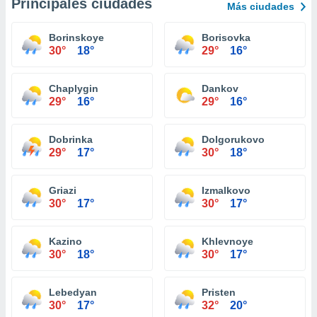
Principales ciudades
Más ciudades
Borinskoye
Borisovka
30°
18°
29°
16°
Chaplygin
Dankov
29°
16°
29°
16°
Dobrinka
Dolgorukovo
29°
17°
30°
18°
Griazi
Izmalkovo
30°
17°
30°
17°
Kazino
Khlevnoye
30°
18°
30°
17°
Lebedyan
Pristen
30°
17°
32°
20°