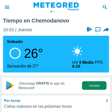
Tiempo en Chemodanovo
privacidad
10:01
Jueves
...
o de
om.pa
com.pa) ha
Soleado
ado por
26°
es para
ue la
 que se
UV
4 Medio
FPS
e calidad.
Sensación de 27°
6-10
eder a este
ediante las
opciones:
¡Descarga
GRATIS
la app de
Instalar
ookies y
Meteored!
e forma
Por horas
d digital
Cielos nubosos en las próximas horas
ada, basada