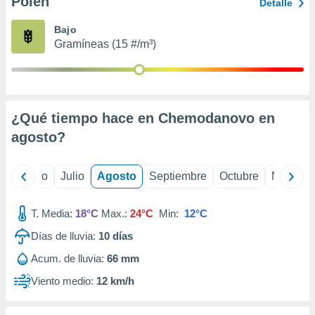
Polen
ados con el
Detalle
 seleccionar
o.
Bajo
Gramíneas (15 #/m³)
calización
precisa e
ión mediante
, publicidad
¿Qué tiempo hace en Chemodanovo en
dos,
agosto
?
 publicidad
,
ón de
yo
Junio
Julio
Agosto
Septiembre
Octubre
Noviemb
 desarrollo
s.
T. Media:
18°C
Max.:
24°C
Min:
12°C
tros 1199
ios
Días de lluvia:
10
días
Acum. de lluvia:
66 mm
Viento medio:
12 km/h