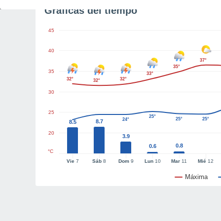
Gráficas del tiempo
45
40
37°
35°
35
33°
32°
32°
32°
30
25
25°
25°
25°
24°
8.7
8.5
20
3.9
0.8
0.6
°C
Vie
7
Sáb
8
Dom
9
Lun
10
Mar
11
Mié
12
Máxima