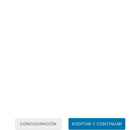
Calendario lunar
Lun
Mar
Mié
Jue
Vie
Sáb
Dom
7
8
9
10
11
12
13
14
15
16
17
18
19
20
CONFIGURACIÓN
ACEPTAR Y CONTINUAR