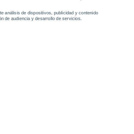
-
18
km/h
9
-
37
km/h
8
-
27
km/h
7
-
23
km/h
e análisis de dispositivos, publicidad y contenido
n de audiencia y desarrollo de servicios.
to
Sureste
9 ¡Muy Alto!
2
-
16 km/h
FPS:
25-50
Este
10 ¡Muy Alto!
1
-
16 km/h
FPS:
25-50
Noreste
10 ¡Muy Alto!
2
-
16 km/h
FPS:
25-50
Noreste
7 Alto
2
-
17 km/h
FPS:
15-25
Este
4 Medio
9
-
23 km/h
FPS:
6-10