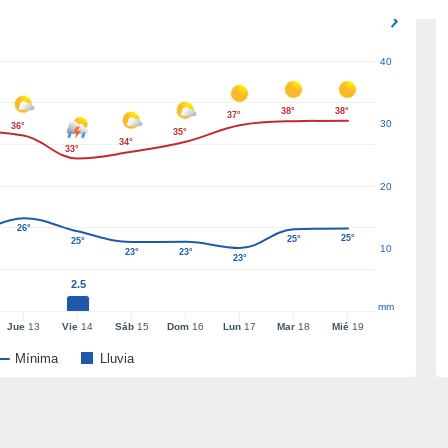
40
38°
38°
37°
30
36°
35°
34°
33°
20
26°
25°
25°
25°
10
23°
23°
23°
2.5
mm
Jue
13
Vie
14
Sáb
15
Dom
16
Lun
17
Mar
18
Mié
19
Mínima
Lluvia