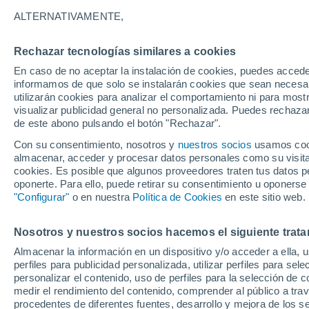
29°
ALTERNATIVAMENTE,
Rechazar tecnologías similares a cookies
UV
9 ¡Muy
En caso de no aceptar la instalación de cookies, puedes accede
Sensación de 33°
FPS
25-50
informamos de que solo se instalarán cookies que sean necesari
utilizarán cookies para analizar el comportamiento ni para most
visualizar publicidad general no personalizada. Puedes rechazar
de este abono pulsando el botón "Rechazar".
Tiempo 1 - 7 días
Mapa de lluvia
Radar de lluvia
S
Con su consentimiento, nosotros y
nuestros socios
usamos cooki
almacenar, acceder y procesar datos personales como su visita e
cookies. Es posible que algunos proveedores traten tus datos pe
oponerte. Para ello, puede retirar su consentimiento u oponerse
Mañana
Domingo
Hoy
"Configurar"
o en nuestra
Política de Cookies
en este sitio web.
8 Ago
9 Ago
7 Ago
Nosotros y nuestros socios hacemos el siguiente trata
Almacenar la información en un dispositivo y/o acceder a ella, 
80%
80%
90%
perfiles para publicidad personalizada, utilizar perfiles para sele
8.7 mm
3.9 mm
8.5 mm
personalizar el contenido, uso de perfiles para la selección de c
32°
/
24°
32°
/
24°
32°
/
23°
medir el rendimiento del contenido, comprender al público a tra
procedentes de diferentes fuentes, desarrollo y mejora de los se