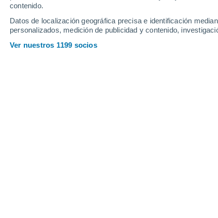
contenido.
6
-
19
km/h
8
-
21
km/h
5
10
-
27
km/h
Datos de localización geográfica precisa e identificación mediant
personalizados, medición de publicidad y contenido, investigació
Tiempo en Chongqing hoy
, 7 de agos
Ver nuestros 1199 socios
Nubes y claros
29°
12:00
Sensación T.
33°
Lluvia débil
30%
30°
13:00
0.1 mm
Sensación T.
35°
Lluvia débil
30%
31°
14:00
0.1 mm
Sensación T.
36°
Nubes y claros
31°
15:00
Sensación T.
36°
Tormenta
30%
30°
16:00
0.4 mm
Sensación T.
33°