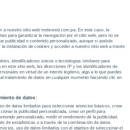
Aviso de nivel amarillo
Alerta moderada por viento en
Chongqing hoy
 Alto!
r a nuestro sitio web meteored.com.pa. En este caso, te
Huracán
as para garantizar la navegación por el sitio web, pero no se
Dolphin A 2.159 kms de distancia
rar publicidad o contenido personalizado, aunque sí podrás
 la instalación de cookies y acceder a nuestro sitio web a través
atélites
Modelos
es, identificadores únicos o tecnologías similares para
n este sitio web, las direcciones IP y los identificadores de
rsonales en virtud de un interés legítimo, algo a lo que puedes
 al tratamiento de datos en cualquier momento haciendo clic en
Lunes
Martes
Miércoles
Jueves
10 Ago
11 Ago
12 Ago
13 Ago
miento de datos:
uso de datos limitados para seleccionar anuncios básicos, crear
80%
70%
ccionar la publicidad personalizada, crear un perfil para
0.6 mm
0.8 mm
ontenido personalizado, medir el rendimiento de la publicidad,
33°
/
25°
35°
/
25°
37°
/
25°
36°
/
26°
vés de estadísticas o a través de la combinación de datos
rvicios, uso de datos limitados con el objetivo de seleccionar el