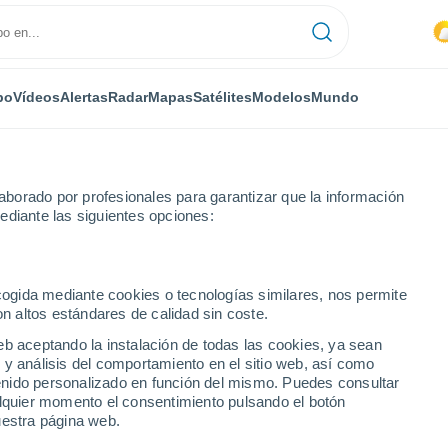
po
Vídeos
Alertas
Radar
Mapas
Satélites
Modelos
Mundo
borado por profesionales para garantizar que la información
ediante las siguientes opciones:
ecogida mediante cookies o tecnologías similares, nos permite
on altos estándares de calidad sin coste.
eb aceptando la instalación de todas las cookies, ya sean
 y análisis del comportamiento en el sitio web, así como
...
ntenido personalizado en función del mismo. Puedes consultar
alquier momento el consentimiento pulsando el botón
Por horas
uestra página web.
Calor Húmedo Sofocante en las
próximas horas