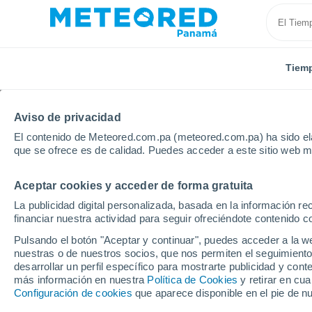
Tiem
Aviso de privacidad
El contenido de Meteored.com.pa (meteored.com.pa) ha sido ela
que se ofrece es de calidad. Puedes acceder a este sitio web m
Aceptar cookies y acceder de forma gratuita
Inicio
China
Chongqing
La publicidad digital personalizada, basada en la información r
financiar nuestra actividad para seguir ofreciéndote contenido c
Tiempo en Chongqing
Pulsando el botón "Aceptar y continuar", puedes acceder a la w
nuestras o de nuestros socios, que nos permiten el seguimiento
11:45
Viernes
desarrollar un perfil específico para mostrarte publicidad y co
más información en nuestra
Política de Cookies
y retirar en cu
Configuración de cookies
que aparece disponible en el pie de n
Nubes y claros