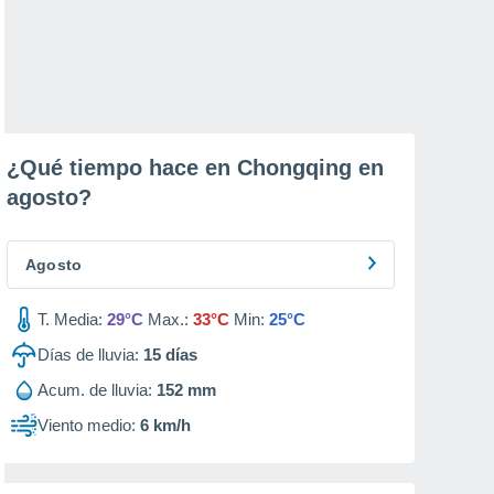
¿Qué tiempo hace en Chongqing en
agosto
?
Agosto
T. Media:
29°C
Max.:
33°C
Min:
25°C
Días de lluvia:
15
días
Acum. de lluvia:
152 mm
Viento medio:
6 km/h