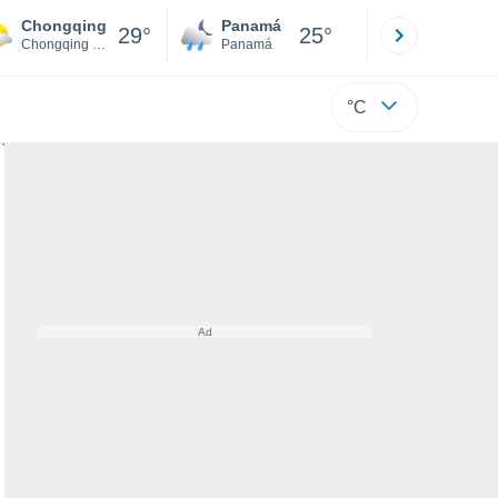
Chongqing
Panamá
David
29°
25°
Chongqing Municipality
Panamá
Chiriquí
°C