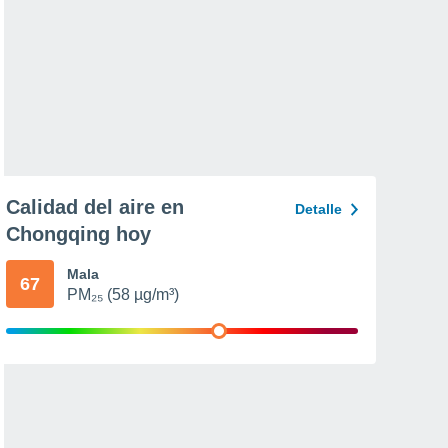
Calidad del aire en
Detalle
Chongqing hoy
Mala
67
PM₂₅ (58 µg/m³)