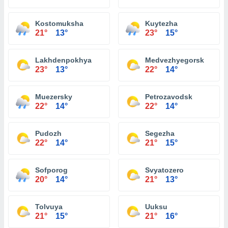
Kostomuksha
Kuytezha
21°
13°
23°
15°
Lakhdenpokhya
Medvezhyegorsk
23°
13°
22°
14°
Muezersky
Petrozavodsk
22°
14°
22°
14°
Pudozh
Segezha
22°
14°
21°
15°
Sofporog
Svyatozero
20°
14°
21°
13°
Tolvuya
Uuksu
21°
15°
21°
16°