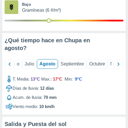
ados con el
Bajo
 seleccionar
Gramíneas (6 #/m³)
o.
calización
precisa e
ión mediante
¿Qué tiempo hace en Chupa en
, publicidad
agosto
?
dos,
 publicidad
,
yo
Junio
Julio
Agosto
Septiembre
Octubre
Noviemb
ón de
 desarrollo
T. Media:
13°C
Max.:
17°C
Min:
9°C
s.
Días de lluvia:
12
días
tros 1199
ios
Acum. de lluvia:
70 mm
Viento medio:
10 km/h
Salida y Puesta del sol