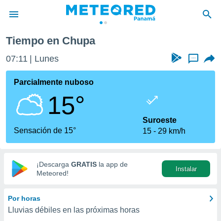
Tiempo en Chupa
privacidad
07:11
Lunes
...
o de
om.pa
com.pa) ha
Parcialmente nuboso
ado por
15°
es para
ue la
 que se
Suroeste
e calidad.
Sensación de 15°
15
29 km/h
eder a este
ediante las
opciones:
¡Descarga
GRATIS
la app de
Instalar
ookies y
Meteored!
e forma
Por horas
d digital
Lluvias débiles en las próximas horas
ada, basada