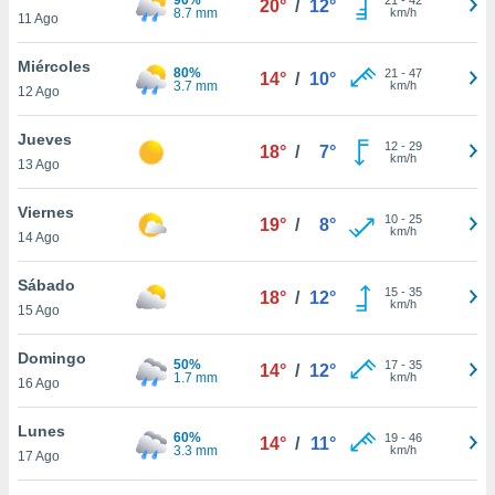
20°
/
12°
ublicidad y
8.7 mm
km/h
11 Ago
do en
Miércoles
 mismo.
80%
21
-
47
14°
/
10°
3.7 mm
km/h
sultar más
12 Ago
 en nuestra
 Cookies
y
Jueves
12
-
29
18°
/
7°
ualquier
km/h
13 Ago
ento
Viernes
 botón
10
-
25
19°
/
8°
km/h
14 Ago
ación de
kies
 disponible
Sábado
15
-
35
18°
/
12°
e nuestra
km/h
15 Ago
.
Domingo
50%
IVAMENTE,
17
-
35
14°
/
12°
1.7 mm
km/h
16 Ago
as
Lunes
60%
19
-
46
14°
/
11°
 a cookies
3.3 mm
km/h
17 Ago
 no aceptar