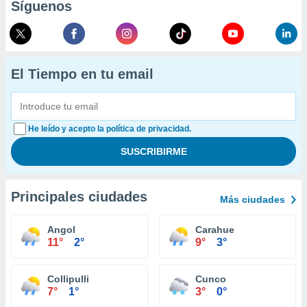
Síguenos
El Tiempo en tu email
He leído y acepto la política de privacidad.
Principales ciudades
Más ciudades
Angol
Carahue
11°
2°
9°
3°
Collipulli
Cunco
7°
1°
3°
0°