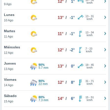
12°
/
1°
ublicidad y
km/h
9 Ago
do en
Lunes
 mismo.
13
-
31
13°
/
-1°
km/h
sultar más
10 Ago
 en nuestra
 Cookies
y
Martes
13
-
34
11°
/
-1°
ualquier
km/h
11 Ago
ento
Miércoles
 botón
7
-
23
12°
/
-2°
km/h
12 Ago
ación de
kies
 disponible
Jueves
90%
19
-
45
13°
/
0°
e nuestra
5.7 mm
km/h
13 Ago
.
Viernes
90%
IVAMENTE,
31
-
71
12°
/
8°
22 mm
km/h
14 Ago
as
Sábado
80%
15
-
51
14°
/
6°
 a cookies
7.3 mm
km/h
15 Ago
 no aceptar