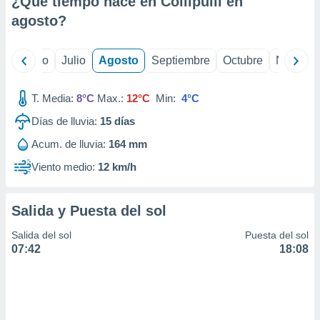
¿Qué tiempo hace en Collipulli en
ados con el
 seleccionar
agosto
?
o.
calización
yo
Junio
Julio
Agosto
Septiembre
Octubre
Noviemb
precisa e
ión mediante
T. Media:
8°C
Max.:
12°C
Min:
4°C
, publicidad
Días de lluvia:
15
días
dos,
Acum. de lluvia:
164 mm
 publicidad
,
Viento medio:
12 km/h
ón de
 desarrollo
s.
Salida y Puesta del sol
tros 1199
Salida del sol
Puesta del sol
ios
07:42
18:08