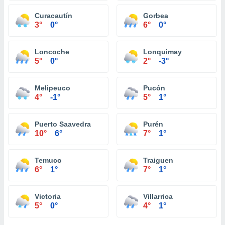
Curacautín
Gorbea
3°
0°
6°
0°
Loncoche
Lonquimay
5°
0°
2°
-3°
Melipeuco
Pucón
4°
-1°
5°
1°
Puerto Saavedra
Purén
10°
6°
7°
1°
Temuco
Traiguen
6°
1°
7°
1°
Victoria
Villarrica
5°
0°
4°
1°