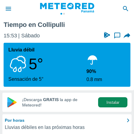
Tiempo en Collipulli
privacidad
15:53
Sábado
...
o de
om.pa
com.pa) ha
Lluvia débil
ado por
5°
es para
ue la
 que se
90%
e calidad.
Sensación de 5°
0.8 mm
eder a este
ediante las
opciones:
¡Descarga
GRATIS
la app de
Instalar
ookies y
Meteored!
e forma
Por horas
d digital
Lluvias débiles en las próximas horas
ada, basada