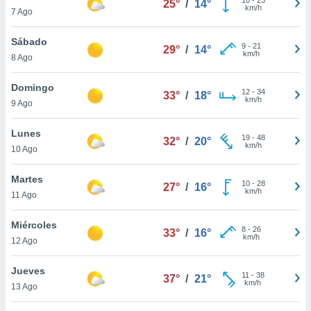
25°
/
14°
ublicidad y
km/h
7 Ago
do en
Sábado
 mismo.
9
-
21
29°
/
14°
km/h
sultar más
8 Ago
 en nuestra
 Cookies
y
Domingo
12
-
34
33°
/
18°
ualquier
km/h
9 Ago
ento
Lunes
 botón
19
-
48
32°
/
20°
km/h
10 Ago
ación de
kies
 disponible
Martes
10
-
28
27°
/
16°
e nuestra
km/h
11 Ago
.
Miércoles
IVAMENTE,
8
-
26
33°
/
16°
km/h
12 Ago
as
Jueves
11
-
38
37°
/
21°
 a cookies
km/h
13 Ago
 no aceptar