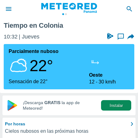
Tiempo en Colonia
privacidad
10:32
Jueves
...
o de
om.pa
com.pa) ha
Parcialmente nuboso
ado por
22°
es para
ue la
 que se
Oeste
e calidad.
Sensación de 22°
12
30 km/h
eder a este
ediante las
opciones:
¡Descarga
GRATIS
la app de
Instalar
ookies y
Meteored!
e forma
Por horas
d digital
Cielos nubosos en las próximas horas
ada, basada