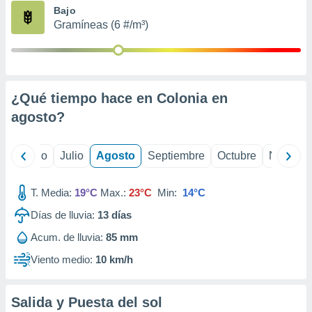
ados con el
Bajo
 seleccionar
Gramíneas (6 #/m³)
o.
calización
precisa e
ión mediante
¿Qué tiempo hace en Colonia en
, publicidad
agosto
?
dos,
 publicidad
,
yo
Junio
Julio
Agosto
Septiembre
Octubre
Noviemb
ón de
 desarrollo
T. Media:
19°C
Max.:
23°C
Min:
14°C
s.
Días de lluvia:
13
días
tros 1199
ios
Acum. de lluvia:
85 mm
Viento medio:
10 km/h
Salida y Puesta del sol