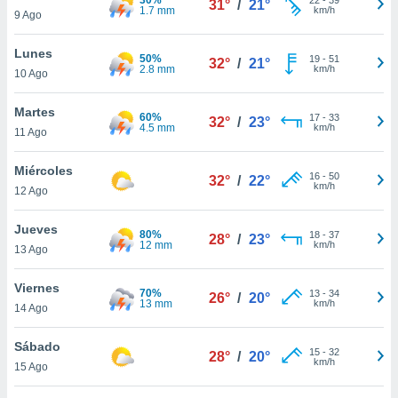
31°
/
21°
ublicidad y
1.7 mm
km/h
9 Ago
do en
Lunes
 mismo.
50%
19
-
51
32°
/
21°
2.8 mm
km/h
sultar más
10 Ago
 en nuestra
 Cookies
y
Martes
60%
17
-
33
32°
/
23°
ualquier
4.5 mm
km/h
11 Ago
ento
Miércoles
 botón
16
-
50
32°
/
22°
km/h
12 Ago
ación de
kies
 disponible
Jueves
80%
18
-
37
28°
/
23°
e nuestra
12 mm
km/h
13 Ago
.
Viernes
70%
IVAMENTE,
13
-
34
26°
/
20°
13 mm
km/h
14 Ago
as
Sábado
15
-
32
28°
/
20°
 a cookies
km/h
15 Ago
 no aceptar