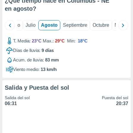
¿Qué tiempo hace en Columbus - NE
ados con el
 seleccionar
en
agosto
?
o.
calización
yo
Junio
Julio
Agosto
Septiembre
Octubre
Noviemb
precisa e
ión mediante
T. Media:
23°C
Max.:
29°C
Min:
18°C
, publicidad
Días de lluvia:
9
días
dos,
Acum. de lluvia:
83 mm
 publicidad
,
Viento medio:
13 km/h
ón de
 desarrollo
s.
Salida y Puesta del sol
tros 1199
Salida del sol
Puesta del sol
ios
06:31
20:37