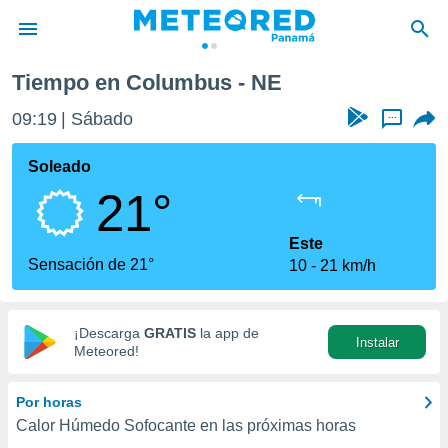
Tiempo en Columbus - NE
privacidad
09:19
Sábado
...
o de
om.pa
com.pa) ha
Soleado
ado por
21°
es para
ue la
 que se
Este
e calidad.
Sensación de 21°
10
21 km/h
eder a este
ediante las
opciones:
¡Descarga
GRATIS
la app de
Instalar
ookies y
Meteored!
e forma
Por horas
d digital
Calor Húmedo Sofocante en las próximas horas
ada, basada