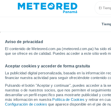
Tiem
Aviso de privacidad
El contenido de Meteored.com.pa (meteored.com.pa) ha sido ela
que se ofrece es de calidad. Puedes acceder a este sitio web m
Aceptar cookies y acceder de forma gratuita
Inicio
Colombia
Norte de Santander
Convenció
La publicidad digital personalizada, basada en la información r
financiar nuestra actividad para seguir ofreciéndote contenido c
Tiempo en Convención
Pulsando el botón "Aceptar y continuar", puedes acceder a la w
nuestras o de nuestros socios, que nos permiten el seguimiento
16:18
Viernes
desarrollar un perfil específico para mostrarte publicidad y co
más información en nuestra
Política de Cookies
y retirar en cu
Configuración de cookies
que aparece disponible en el pie de n
Lluvia débil