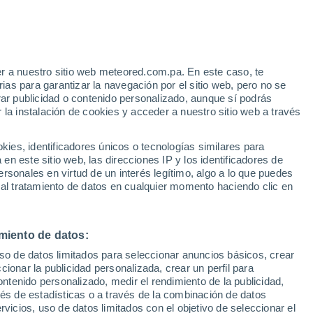
r a nuestro sitio web meteored.com.pa. En este caso, te
as para garantizar la navegación por el sitio web, pero no se
rar publicidad o contenido personalizado, aunque sí podrás
 la instalación de cookies y acceder a nuestro sitio web a través
atélites
Modelos
es, identificadores únicos o tecnologías similares para
n este sitio web, las direcciones IP y los identificadores de
rsonales en virtud de un interés legítimo, algo a lo que puedes
 al tratamiento de datos en cualquier momento haciendo clic en
Lunes
Martes
Miércoles
Jueves
10 Ago
11 Ago
12 Ago
13 Ago
miento de datos:
uso de datos limitados para seleccionar anuncios básicos, crear
60%
80%
ccionar la publicidad personalizada, crear un perfil para
0.3 mm
1.2 mm
ontenido personalizado, medir el rendimiento de la publicidad,
29°
/
17°
30°
/
19°
30°
/
18°
29°
/
18°
vés de estadísticas o a través de la combinación de datos
rvicios, uso de datos limitados con el objetivo de seleccionar el