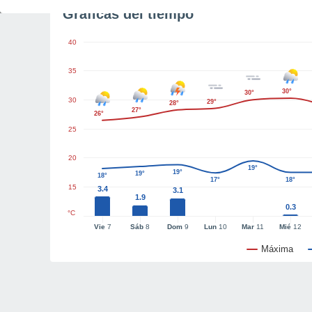
Gráficas del tiempo
40
35
30°
30°
30
29°
28°
27°
26°
25
20
19°
19°
19°
18°
17°
18°
15
3.4
3.1
1.9
0.3
°C
Vie
7
Sáb
8
Dom
9
Lun
10
Mar
11
Mié
12
Máxima