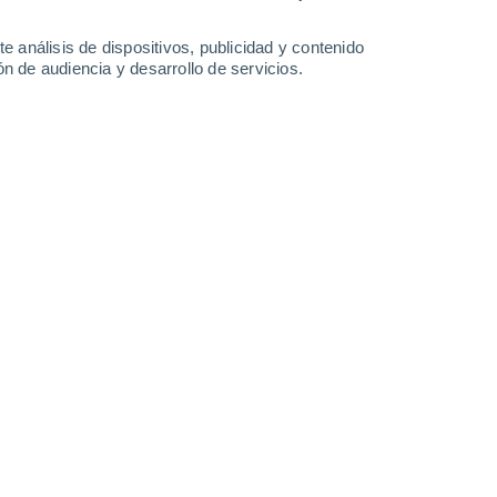
-
41
km/h
15
-
43
km/h
14
-
41
km/h
11
-
38
km/h
e análisis de dispositivos, publicidad y contenido
n de audiencia y desarrollo de servicios.
sto
Este
2 Bajo
°
11
-
39 km/h
FPS:
no
Noreste
1 Bajo
°
12
-
37 km/h
FPS:
no
Noreste
0 Bajo
°
10
-
36 km/h
FPS:
no
Noreste
0 Bajo
°
6
-
32 km/h
FPS:
no
nuboso
Este
0 Bajo
°
5
-
26 km/h
FPS:
no