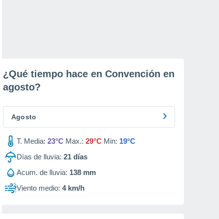
¿Qué tiempo hace en Convención en
agosto
?
Agosto
T. Media:
23°C
Max.:
29°C
Min:
19°C
Días de lluvia:
21
días
Acum. de lluvia:
138 mm
Viento medio:
4 km/h