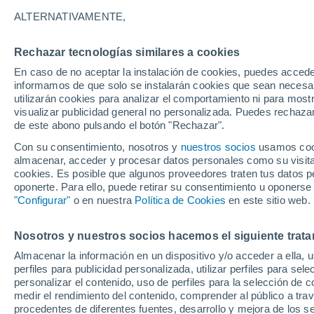
23°
ALTERNATIVAMENTE,
Rechazar tecnologías similares a cookies
50%
En caso de no aceptar la instalación de cookies, puedes accede
Sensación de 22°
0.7 mm
informamos de que solo se instalarán cookies que sean necesari
utilizarán cookies para analizar el comportamiento ni para most
visualizar publicidad general no personalizada. Puedes rechazar
de este abono pulsando el botón "Rechazar".
Tiempo 1 - 7 días
Radar de lluvia
Mapa de lluvia
S
Con su consentimiento, nosotros y
nuestros socios
usamos cooki
almacenar, acceder y procesar datos personales como su visita e
cookies. Es posible que algunos proveedores traten tus datos pe
oponerte. Para ello, puede retirar su consentimiento u oponerse
Mañana
Domingo
Hoy
"Configurar"
o en nuestra
Política de Cookies
en este sitio web.
8 Ago
9 Ago
7 Ago
Nosotros y nuestros socios hacemos el siguiente trata
Almacenar la información en un dispositivo y/o acceder a ella, 
60%
90%
80%
perfiles para publicidad personalizada, utilizar perfiles para sele
1.9 mm
3.1 mm
3.4 mm
personalizar el contenido, uso de perfiles para la selección de c
27°
/
19°
28°
/
19°
26°
/
18°
medir el rendimiento del contenido, comprender al público a tra
procedentes de diferentes fuentes, desarrollo y mejora de los se