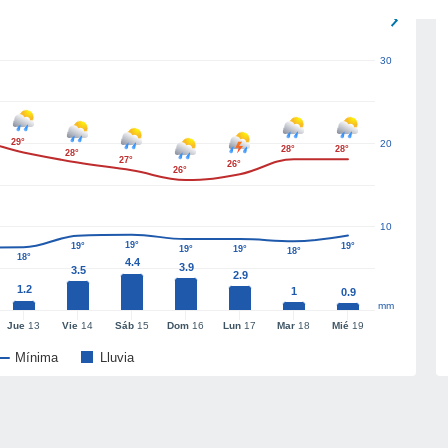
30
29°
20
28°
28°
28°
27°
26°
26°
10
19°
19°
19°
19°
19°
18°
18°
4.4
3.9
3.5
2.9
1.2
1
0.9
mm
Jue
13
Vie
14
Sáb
15
Dom
16
Lun
17
Mar
18
Mié
19
Mínima
Lluvia