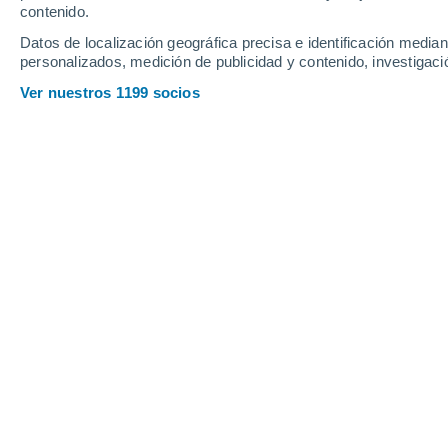
contenido.
13
-
41
km/h
8
-
29
km/h
14
16
-
47
km/h
Datos de localización geográfica precisa e identificación mediant
personalizados, medición de publicidad y contenido, investigació
Tiempo en Convención hoy
, 7 de ago
Ver nuestros 1199 socios
Lluvia débil
50%
23°
16:00
0.7 mm
Sensación T.
22
Lluvia débil
50%
22°
17:00
0.3 mm
Sensación T.
22
Lluvia débil
50%
21°
18:00
0.1 mm
Sensación T.
21
Lluvia débil
30%
20°
19:00
0.2 mm
Sensación T.
20
Parcialmente 
20°
20:00
Sensación T.
20