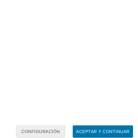
Calendario lunar
Lun
Mar
Mié
Jue
Vie
Sáb
Dom
7
8
9
10
11
12
13
14
15
16
17
18
19
20
CONFIGURACIÓN
ACEPTAR Y CONTINUAR