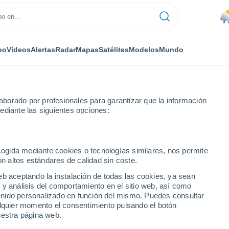
po
Vídeos
Alertas
Radar
Mapas
Satélites
Modelos
Mundo
borado por profesionales para garantizar que la información
ediante las siguientes opciones:
n
ecogida mediante cookies o tecnologías similares, nos permite
on altos estándares de calidad sin coste.
eb aceptando la instalación de todas las cookies, ya sean
 y análisis del comportamiento en el sitio web, así como
...
ntenido personalizado en función del mismo. Puedes consultar
alquier momento el consentimiento pulsando el botón
Por horas
uestra página web.
Lluvias débiles en las próximas
horas