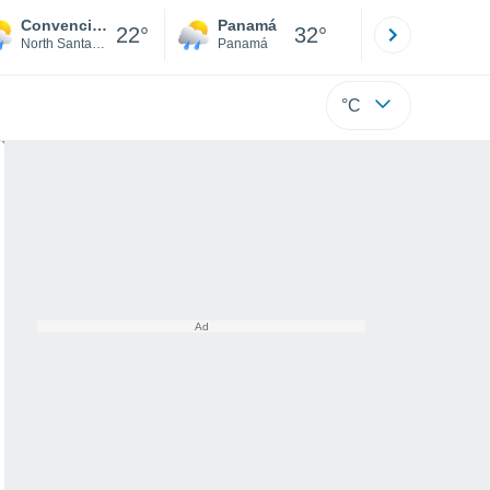
Convención
Panamá
David
22°
32°
North Santander
Panamá
Chiriquí
°C