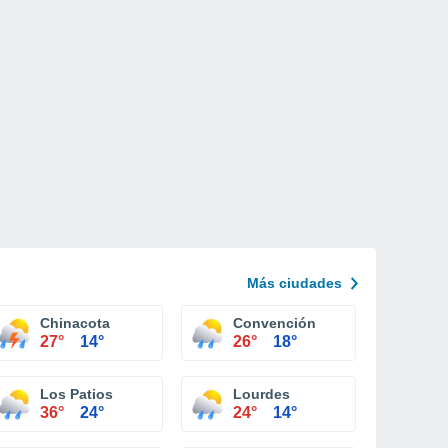
Más ciudades
Chinacota
Convención
27°
14°
26°
18°
Los Patios
Lourdes
36°
24°
24°
14°