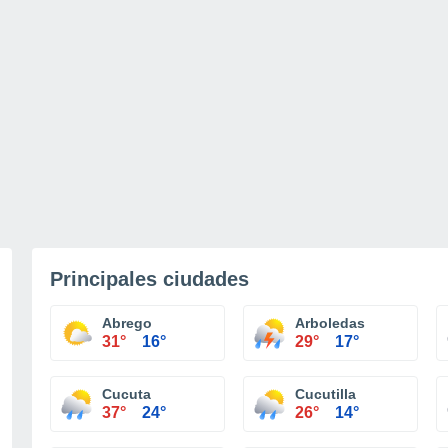
Principales ciudades
Abrego
Arboledas
31°
16°
29°
17°
Cucuta
Cucutilla
37°
24°
26°
14°