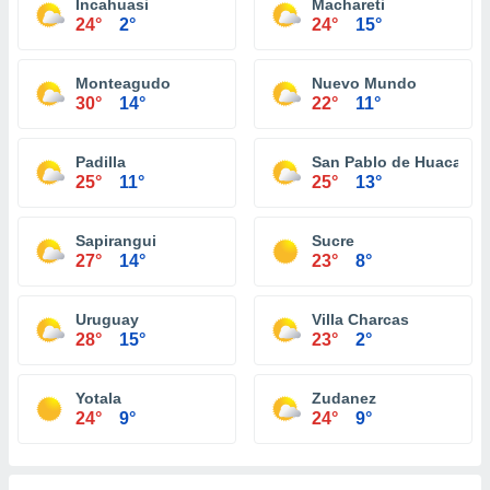
Incahuasi
Machareti
24°
2°
24°
15°
Monteagudo
Nuevo Mundo
30°
14°
22°
11°
Padilla
San Pablo de Huacareta
25°
11°
25°
13°
Sapirangui
Sucre
27°
14°
23°
8°
Uruguay
Villa Charcas
28°
15°
23°
2°
Yotala
Zudanez
24°
9°
24°
9°