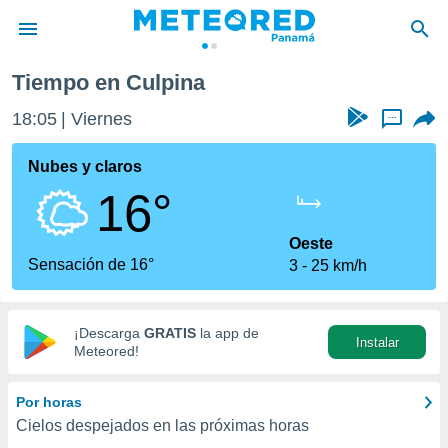
Tiempo en Culpina
privacidad
18:05
Viernes
...
o de
om.pa
com.pa) ha
Nubes y claros
ado por
16°
es para
ue la
 que se
Oeste
e calidad.
Sensación de 16°
3
25 km/h
eder a este
ediante las
opciones:
¡Descarga
GRATIS
la app de
Instalar
ookies y
Meteored!
e forma
Por horas
d digital
Cielos despejados en las próximas horas
ada, basada