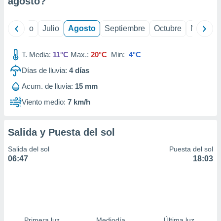
agosto
?
ados con el
 seleccionar
o.
yo
Junio
Julio
Agosto
Septiembre
Octubre
Noviemb
calización
precisa e
ión mediante
T. Media:
11°C
Max.:
20°C
Min:
4°C
Días de lluvia:
4
días
, publicidad
Acum. de lluvia:
15 mm
dos,
 publicidad
Viento medio:
7 km/h
,
ón de
 desarrollo
Salida y Puesta del sol
s.
Salida del sol
Puesta del sol
tros 1199
06:47
18:03
ios
Primera luz
Mediodía
Última luz