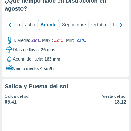
¿Qué tiempo hace en Distracción en
ados con el
 seleccionar
agosto
?
o.
calización
yo
Junio
Julio
Agosto
Septiembre
Octubre
Noviemb
precisa e
ión mediante
T. Media:
26°C
Max.:
32°C
Min:
22°C
, publicidad
Días de lluvia:
26
días
dos,
Acum. de lluvia:
163 mm
 publicidad
,
Viento medio:
4 km/h
ón de
 desarrollo
s.
Salida y Puesta del sol
tros 1199
Salida del sol
Puesta del sol
ios
05:41
18:12