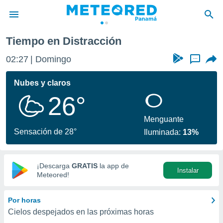
Tiempo en Distracción
privacidad
02:27
Domingo
...
o de
om.pa
com.pa) ha
Nubes y claros
ado por
26°
es para
ue la
 que se
Menguante
e calidad.
Sensación de 28°
Iluminada:
13%
eder a este
ediante las
opciones:
¡Descarga
GRATIS
la app de
Instalar
ookies y
Meteored!
e forma
Por horas
d digital
Cielos despejados en las próximas horas
ada, basada