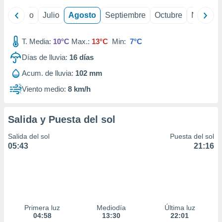
ados con el
 seleccionar
yo
Junio
Julio
Agosto
Septiembre
Octubre
Noviemb
o.
calización
T. Media:
10°C
Max.:
13°C
Min:
7°C
precisa e
ión mediante
Días de lluvia:
16
días
, publicidad
Acum. de lluvia:
102 mm
Viento medio:
8 km/h
dos,
 publicidad
,
Salida y Puesta del sol
ón de
 desarrollo
Salida del sol
Puesta del sol
s.
05:43
21:16
tros 1199
ios
Primera luz
Mediodía
Última luz
04:58
13:30
22:01