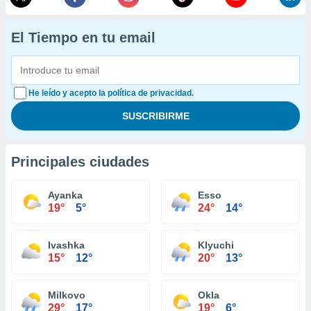
El Tiempo en tu email
He leído y acepto la política de privacidad.
Principales ciudades
Ayanka
Esso
19°
5°
24°
14°
Ivashka
Klyuchi
15°
12°
20°
13°
Milkovo
Okla
29°
17°
19°
6°