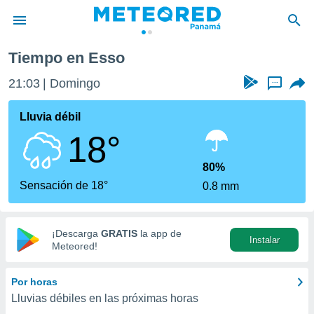
Tiempo en Esso
privacidad
21:03
Domingo
...
o de
om.pa
com.pa) ha
Lluvia débil
ado por
18°
es para
ue la
 que se
80%
e calidad.
Sensación de 18°
0.8 mm
eder a este
ediante las
opciones:
¡Descarga
GRATIS
la app de
Instalar
ookies y
Meteored!
e forma
Por horas
d digital
Lluvias débiles en las próximas horas
ada, basada