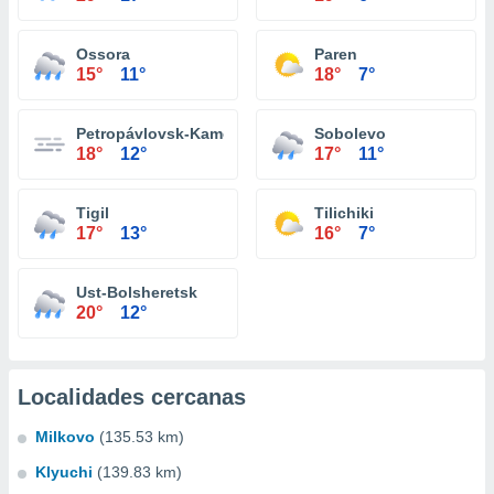
Ossora
Paren
15°
11°
18°
7°
Petropávlovsk-Kamchatski
Sobolevo
18°
12°
17°
11°
Tigil
Tilichiki
17°
13°
16°
7°
Ust-Bolsheretsk
20°
12°
Localidades cercanas
Milkovo
(135.53 km)
Klyuchi
(139.83 km)