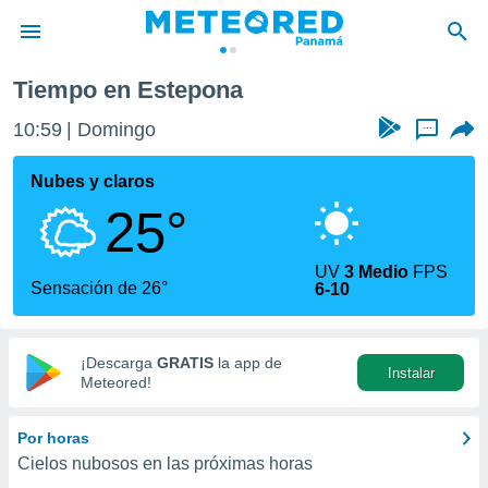
a
Tiempo en Estepona
privacidad
10:59
Domingo
...
o de
om.pa
com.pa) ha
Nubes y claros
ado por
25°
es para
ue la
 que se
UV
3 Medio
FPS
e calidad.
Sensación de 26°
6-10
eder a este
ediante las
opciones:
¡Descarga
GRATIS
la app de
Instalar
ookies y
Meteored!
e forma
Por horas
d digital
Cielos nubosos en las próximas horas
ada, basada