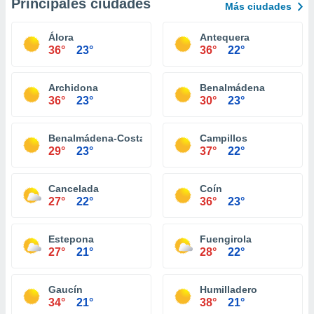
Principales ciudades
Más ciudades
Álora
Antequera
36°
23°
36°
22°
Archidona
Benalmádena
36°
23°
30°
23°
Benalmádena-Costa
Campillos
29°
23°
37°
22°
Cancelada
Coín
27°
22°
36°
23°
Estepona
Fuengirola
27°
21°
28°
22°
Gaucín
Humilladero
34°
21°
38°
21°