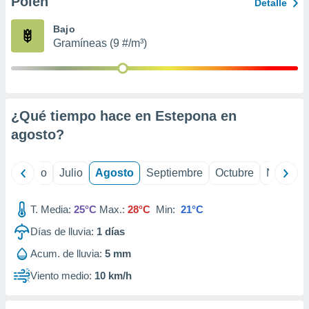
Polen
ados con el
Detalle
 seleccionar
o.
Bajo
Gramíneas (9 #/m³)
calización
precisa e
ión mediante
, publicidad
¿Qué tiempo hace en Estepona en
dos,
agosto
?
 publicidad
,
ón de
yo
Junio
Julio
Agosto
Septiembre
Octubre
Noviemb
 desarrollo
s.
T. Media:
25°C
Max.:
28°C
Min:
21°C
tros 1199
ios
Días de lluvia:
1
días
Acum. de lluvia:
5 mm
Viento medio:
10 km/h