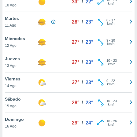
33°
/
22°
ublicidad y
km/h
10 Ago
do en
Martes
 mismo.
8
-
17
28°
/
23°
km/h
sultar más
11 Ago
 en nuestra
 Cookies
y
Miércoles
9
-
20
27°
/
23°
ualquier
km/h
12 Ago
ento
Jueves
 botón
10
-
23
27°
/
23°
km/h
13 Ago
ación de
kies
 disponible
Viernes
9
-
22
27°
/
23°
e nuestra
km/h
14 Ago
.
Sábado
IVAMENTE,
10
-
23
28°
/
23°
km/h
15 Ago
as
Domingo
10
-
26
29°
/
24°
 a cookies
km/h
16 Ago
 no aceptar