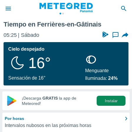
-Gâtinais
Tiempo en Ferrières-en-Gâtinais
privacidad
05:25
Sábado
...
o de
om.pa
com.pa) ha
Cielo despejado
ado por
16°
es para
ue la
 que se
Menguante
e calidad.
Sensación de 16°
Iluminada:
24%
eder a este
ediante las
opciones:
¡Descarga
GRATIS
la app de
Instalar
ookies y
Meteored!
e forma
Por horas
d digital
Intervalos nubosos en las próximas horas
ada, basada