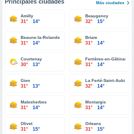
Principales ciudades
Más ciudades
Amilly
Beaugency
31°
14°
32°
15°
Beaune-la-Rolande
Briare
31°
14°
31°
14°
Courtenay
Ferrières-en-Gâtinais
30°
13°
31°
14°
Gien
La Ferté-Saint-Aubin
31°
13°
32°
14°
Malesherbes
Montargis
31°
14°
31°
14°
Olivet
Orleans
31°
15°
31°
15°