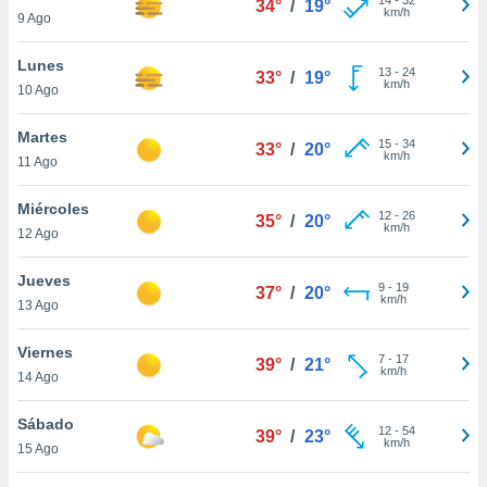
34°
/
19°
ublicidad y
km/h
9 Ago
do en
Lunes
 mismo.
13
-
24
33°
/
19°
km/h
sultar más
10 Ago
 en nuestra
 Cookies
y
Martes
15
-
34
33°
/
20°
ualquier
km/h
11 Ago
ento
Miércoles
 botón
12
-
26
35°
/
20°
km/h
12 Ago
ación de
kies
 disponible
Jueves
9
-
19
37°
/
20°
e nuestra
km/h
13 Ago
.
Viernes
IVAMENTE,
7
-
17
39°
/
21°
km/h
14 Ago
as
Sábado
12
-
54
39°
/
23°
 a cookies
km/h
15 Ago
 no aceptar