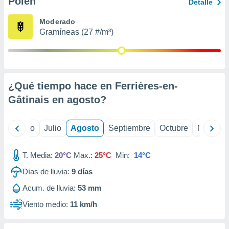
Polen
ados con el
Detalle
 seleccionar
o.
Moderado
Gramíneas (27 #/m³)
calización
precisa e
ión mediante
, publicidad
¿Qué tiempo hace en Ferrières-en-
dos,
Gâtinais en
agosto
?
 publicidad
,
ón de
yo
Junio
Julio
Agosto
Septiembre
Octubre
Noviemb
 desarrollo
s.
T. Media:
20°C
Max.:
25°C
Min:
14°C
tros 1199
ios
Días de lluvia:
9
días
Acum. de lluvia:
53 mm
Viento medio:
11 km/h