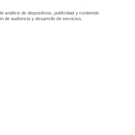
-
21
km/h
12
-
30
km/h
13
-
27
km/h
7
-
29
km/h
e análisis de dispositivos, publicidad y contenido
n de audiencia y desarrollo de servicios.
gosto
Sur
8 ¡Muy Alto!
7
-
25 km/h
FPS:
25-50
Sur
8 ¡Muy Alto!
7
-
24 km/h
FPS:
25-50
Sur
7 Alto
8
-
23 km/h
FPS:
15-25
Sur
5 Medio
8
-
23 km/h
FPS:
6-10
Sur
3 Medio
9
-
23 km/h
FPS:
6-10