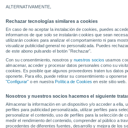
30°
ALTERNATIVAMENTE,
Rechazar tecnologías similares a cookies
UV
8 ¡Muy
En caso de no aceptar la instalación de cookies, puedes accede
Sensación de 33°
FPS
25-50
informamos de que solo se instalarán cookies que sean necesari
utilizarán cookies para analizar el comportamiento ni para most
visualizar publicidad general no personalizada. Puedes rechazar
de este abono pulsando el botón "Rechazar".
Tiempo 1 - 7 días
Mapa de nubosidad
Radar de llu
Con su consentimiento, nosotros y
nuestros socios
usamos cooki
almacenar, acceder y procesar datos personales como su visita e
cookies. Es posible que algunos proveedores traten tus datos pe
oponerte. Para ello, puede retirar su consentimiento u oponerse
Mañana
Sábado
D
Hoy
"Configurar"
o en nuestra
Política de Cookies
en este sitio web.
7 Ago
8 Ago
6 Ago
Nosotros y nuestros socios hacemos el siguiente trata
Almacenar la información en un dispositivo y/o acceder a ella, 
70%
90%
80%
perfiles para publicidad personalizada, utilizar perfiles para sele
2.1 mm
7.5 mm
0.2 mm
personalizar el contenido, uso de perfiles para la selección de c
34°
/
22°
33°
/
22°
33°
/
21°
medir el rendimiento del contenido, comprender al público a tra
procedentes de diferentes fuentes, desarrollo y mejora de los se