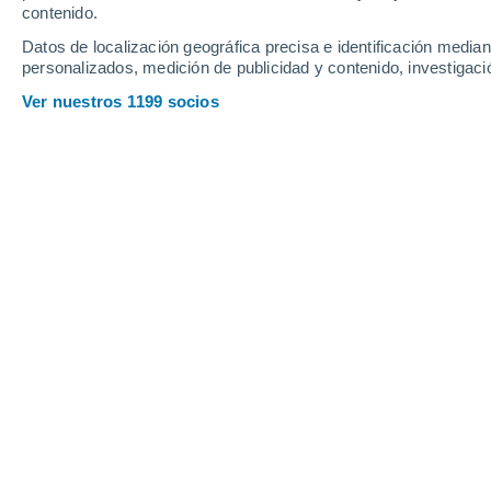
contenido.
13
-
27
km/h
11
-
26
km/h
8
15
-
31
km/h
Datos de localización geográfica precisa e identificación mediant
personalizados, medición de publicidad y contenido, investigació
Tiempo en Fort Mill - SC hoy
, 6 de a
Ver nuestros 1199 socios
Nubes y claros
30°
13:00
Sensación T.
33°
Nubes y claros
31°
14:00
Sensación T.
35°
Nubes y claros
32°
15:00
Sensación T.
35°
Nubes y claros
33°
16:00
Sensación T.
35°
Nubes y claros
32°
17:00
Sensación T.
35°