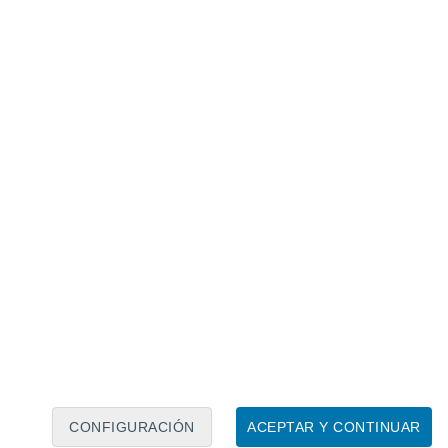
Calendario lunar
Lun
Mar
Mié
Jue
Vie
Sáb
Dom
6
7
8
9
10
11
12
13
14
15
16
17
18
19
CONFIGURACIÓN
ACEPTAR Y CONTINUAR
40