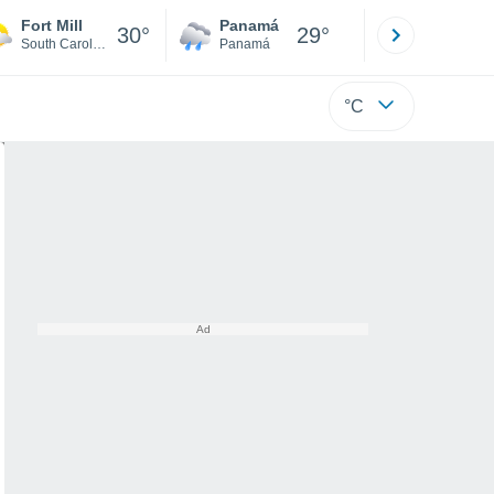
Fort Mill
Panamá
David
30°
29°
South Carolina
Panamá
Chiriquí
°C