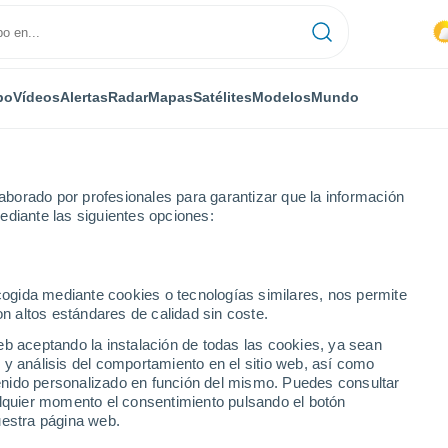
po
Vídeos
Alertas
Radar
Mapas
Satélites
Modelos
Mundo
borado por profesionales para garantizar que la información
ediante las siguientes opciones:
ecogida mediante cookies o tecnologías similares, nos permite
on altos estándares de calidad sin coste.
C
eb aceptando la instalación de todas las cookies, ya sean
 y análisis del comportamiento en el sitio web, así como
...
ntenido personalizado en función del mismo. Puedes consultar
alquier momento el consentimiento pulsando el botón
Por horas
uestra página web.
Calor Húmedo Sofocante en las
próximas horas