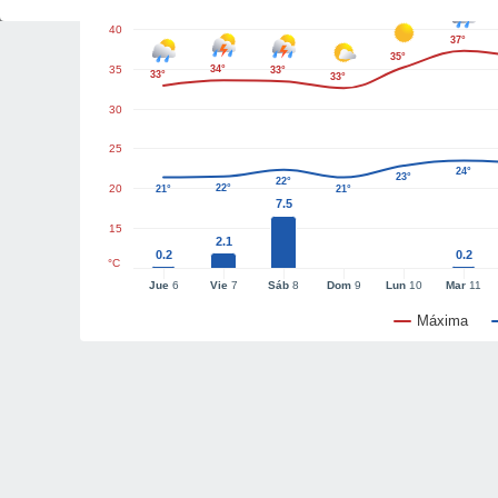
40
37°
35°
35
34°
33°
33°
33°
30
25
24°
23°
22°
20
22°
21°
21°
7.5
15
2.1
0.2
0.2
°C
Jue
6
Vie
7
Sáb
8
Dom
9
Lun
10
Mar
11
Máxima