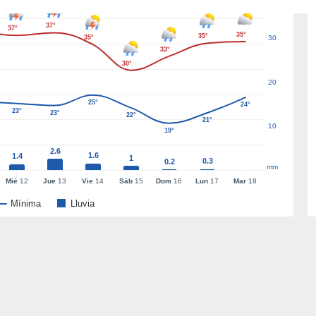
37°
37°
35°
35°
35°
30
33°
30°
20
25°
24°
23°
23°
22°
21°
10
19°
2.6
1.6
1.4
1
0.3
0.2
mm
Mié
12
Jue
13
Vie
14
Sáb
15
Dom
16
Lun
17
Mar
18
Mínima
Lluvia