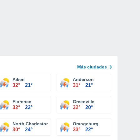
Más ciudades
tano Columbia
Aiken
Anderson
32°
21°
31°
21°
Florence
Greenville
32°
22°
32°
20°
North Charleston
Orangeburg
30°
24°
33°
22°