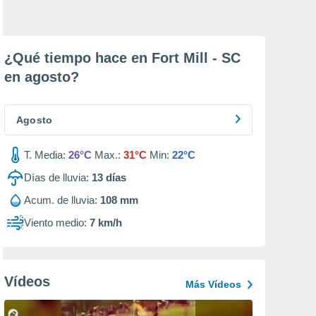
¿Qué tiempo hace en Fort Mill - SC
en
agosto
?
Agosto
T. Media:
26°C
Max.:
31°C
Min:
22°C
Días de lluvia:
13
días
Acum. de lluvia:
108 mm
Viento medio:
7 km/h
Vídeos
Más Vídeos