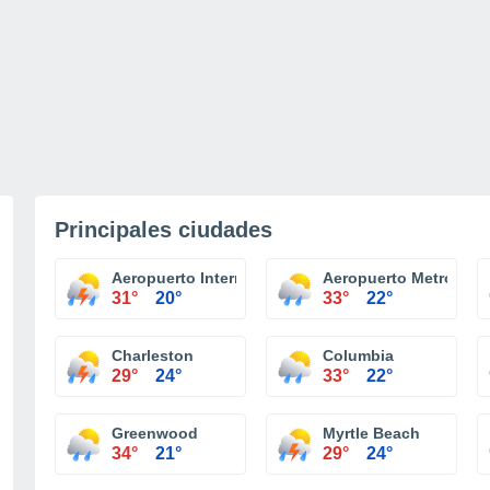
Principales ciudades
Aeropuerto Internacional Greenville-Spartanburg
Aeropuerto Metropoli
31°
20°
33°
22°
Charleston
Columbia
29°
24°
33°
22°
Greenwood
Myrtle Beach
34°
21°
29°
24°