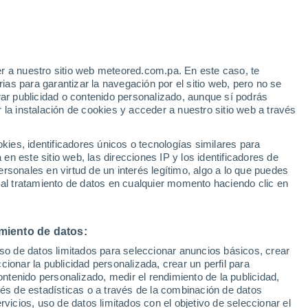
 Alto!
r a nuestro sitio web meteored.com.pa. En este caso, te
as para garantizar la navegación por el sitio web, pero no se
rar publicidad o contenido personalizado, aunque sí podrás
 la instalación de cookies y acceder a nuestro sitio web a través
via
Satélites
Modelos
es, identificadores únicos o tecnologías similares para
n este sitio web, las direcciones IP y los identificadores de
rsonales en virtud de un interés legítimo, algo a lo que puedes
 al tratamiento de datos en cualquier momento haciendo clic en
omingo
Lunes
Martes
Miércoles
9 Ago
10 Ago
11 Ago
12 Ago
miento de datos:
uso de datos limitados para seleccionar anuncios básicos, crear
60%
60%
ccionar la publicidad personalizada, crear un perfil para
0.2 mm
1.4 mm
ontenido personalizado, medir el rendimiento de la publicidad,
33°
/
21°
35°
/
23°
37°
/
24°
37°
/
23°
vés de estadísticas o a través de la combinación de datos
rvicios, uso de datos limitados con el objetivo de seleccionar el