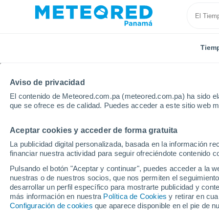
Tiem
Aviso de privacidad
El contenido de Meteored.com.pa (meteored.com.pa) ha sido ela
que se ofrece es de calidad. Puedes acceder a este sitio web m
Aceptar cookies y acceder de forma gratuita
Inicio
Estados Unidos
Carolina del Sur
Fort Mill
La publicidad digital personalizada, basada en la información r
financiar nuestra actividad para seguir ofreciéndote contenido c
Tiempo en Fort Mill - S
Pulsando el botón "Aceptar y continuar", puedes acceder a la w
nuestras o de nuestros socios, que nos permiten el seguimiento
12:49
Jueves
desarrollar un perfil específico para mostrarte publicidad y co
más información en nuestra
Política de Cookies
y retirar en cu
Configuración de cookies
que aparece disponible en el pie de n
Nubes y claros