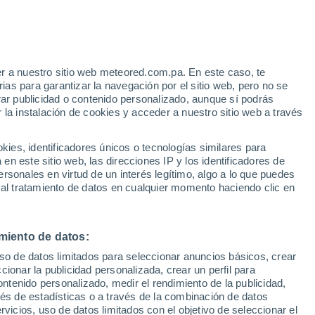
r a nuestro sitio web meteored.com.pa. En este caso, te
as para garantizar la navegación por el sitio web, pero no se
rar publicidad o contenido personalizado, aunque sí podrás
 la instalación de cookies y acceder a nuestro sitio web a través
atélites
Modelos
es, identificadores únicos o tecnologías similares para
n este sitio web, las direcciones IP y los identificadores de
rsonales en virtud de un interés legítimo, algo a lo que puedes
 al tratamiento de datos en cualquier momento haciendo clic en
Lunes
Martes
Miércoles
Jueves
10 Ago
11 Ago
12 Ago
13 Ago
miento de datos:
uso de datos limitados para seleccionar anuncios básicos, crear
90%
90%
60%
ccionar la publicidad personalizada, crear un perfil para
2.1 mm
1.9 mm
0.4 mm
ontenido personalizado, medir el rendimiento de la publicidad,
30°
/
18°
30°
/
17°
30°
/
13°
32°
/
14°
vés de estadísticas o a través de la combinación de datos
rvicios, uso de datos limitados con el objetivo de seleccionar el