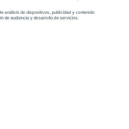
-
20
km/h
5
-
28
km/h
6
-
28
km/h
5
-
26
km/h
e análisis de dispositivos, publicidad y contenido
n de audiencia y desarrollo de servicios.
Noreste
2 Bajo
2°
3
-
18 km/h
FPS:
no
Norte
1 Bajo
1°
1
-
16 km/h
FPS:
no
Noroeste
0 Bajo
1°
2
-
11 km/h
FPS:
no
Norte
0 Bajo
0°
1
-
10 km/h
FPS:
no
Norte
0 Bajo
0°
0
-
8 km/h
FPS:
no