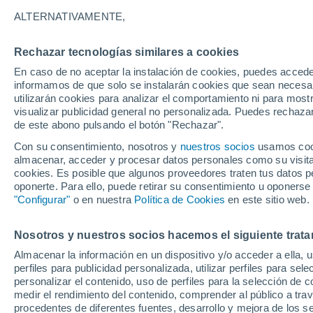
21°
ALTERNATIVAMENTE,
Rechazar tecnologías similares a cookies
90%
En caso de no aceptar la instalación de cookies, puedes accede
Sensación de 21°
0.8 mm
informamos de que solo se instalarán cookies que sean necesari
utilizarán cookies para analizar el comportamiento ni para most
visualizar publicidad general no personalizada. Puedes rechazar
de este abono pulsando el botón "Rechazar".
Tiempo 1 - 7 días
Radar de lluvia
Mapa de lluvia
S
Con su consentimiento, nosotros y
nuestros socios
usamos cooki
almacenar, acceder y procesar datos personales como su visita e
cookies. Es posible que algunos proveedores traten tus datos pe
oponerte. Para ello, puede retirar su consentimiento u oponerse
Mañana
Domingo
Hoy
"Configurar"
o en nuestra
Política de Cookies
en este sitio web.
8 Ago
9 Ago
7 Ago
Nosotros y nuestros socios hacemos el siguiente trata
Almacenar la información en un dispositivo y/o acceder a ella, 
40%
90%
perfiles para publicidad personalizada, utilizar perfiles para sele
0.7 mm
6.6 mm
personalizar el contenido, uso de perfiles para la selección de c
28°
/
14°
32°
/
14°
25°
/
17°
medir el rendimiento del contenido, comprender al público a tra
procedentes de diferentes fuentes, desarrollo y mejora de los se