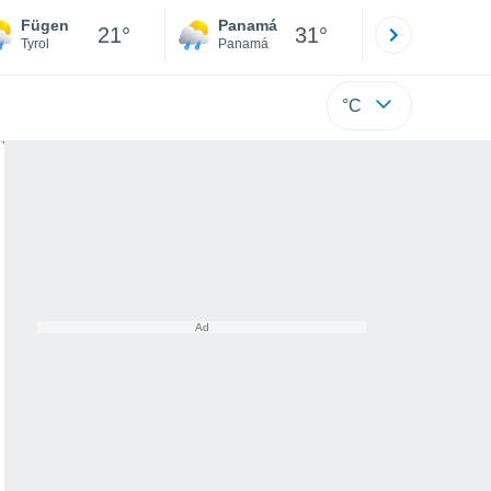
Fügen
Panamá
David
21°
31°
Tyrol
Panamá
Chiriquí
°C