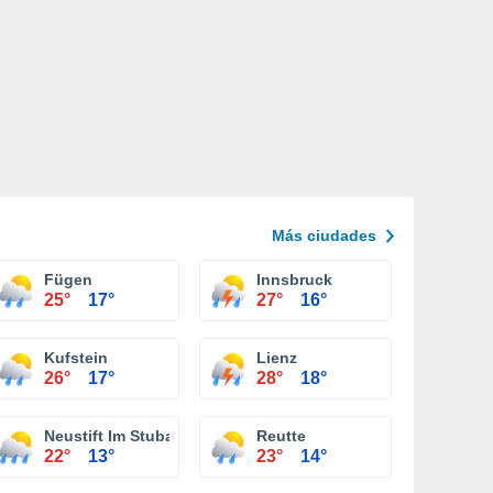
Más ciudades
Fügen
Innsbruck
25°
17°
27°
16°
Kufstein
Lienz
26°
17°
28°
18°
Neustift Im Stubaital
Reutte
22°
13°
23°
14°