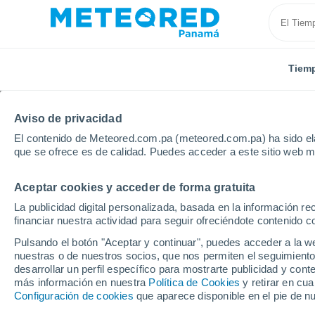
Tiem
Aviso de privacidad
El contenido de Meteored.com.pa (meteored.com.pa) ha sido ela
que se ofrece es de calidad. Puedes acceder a este sitio web m
Aceptar cookies y acceder de forma gratuita
Inicio
Austria
Land de Tirol
Fügen
La publicidad digital personalizada, basada en la información r
financiar nuestra actividad para seguir ofreciéndote contenido c
Tiempo en Fügen
Pulsando el botón "Aceptar y continuar", puedes acceder a la w
nuestras o de nuestros socios, que nos permiten el seguimiento
18:00
Viernes
desarrollar un perfil específico para mostrarte publicidad y co
más información en nuestra
Política de Cookies
y retirar en cu
Configuración de cookies
que aparece disponible en el pie de n
Lluvia débil