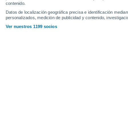
contenido.
6
-
24
km/h
5
-
21
km/h
6
6
-
24
km/h
Datos de localización geográfica precisa e identificación mediant
personalizados, medición de publicidad y contenido, investigació
Tiempo en Fügen hoy
, 7 de agosto
Ver nuestros 1199 socios
Lluvia débil
90%
22°
17:00
1.6 mm
Sensación T.
2
Lluvia débil
90%
21°
18:00
0.8 mm
Sensación T.
2
Lluvia débil
90%
21°
19:00
0.5 mm
Sensación T.
2
Lluvia débil
80%
20°
20:00
0.3 mm
Sensación T.
2
Lluvia débil
50%
20°
21:00
0.4 mm
Sensación T.
2