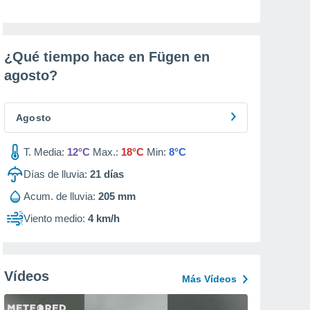
¿Qué tiempo hace en Fügen en
agosto
?
Agosto
T. Media:
12°C
Max.:
18°C
Min:
8°C
Días de lluvia:
21
días
Acum. de lluvia:
205 mm
Viento medio:
4 km/h
Vídeos
Más Vídeos