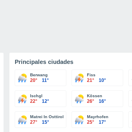
Principales ciudades
Berwang
Fiss
20°
11°
21°
10°
Ischgl
Kössen
22°
12°
26°
16°
Matrei In Osttirol
Mayrhofen
27°
15°
25°
17°