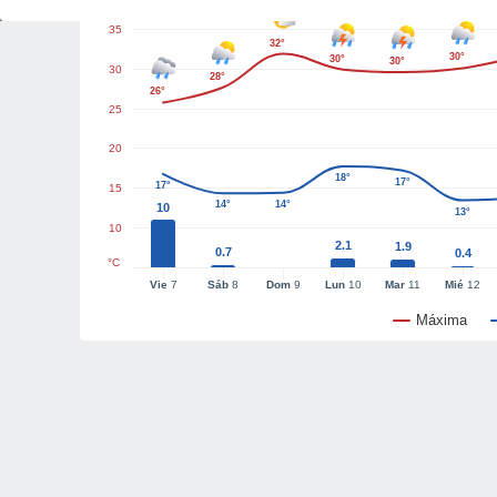
35
32°
30°
30°
30°
30
28°
26°
25
20
18°
17°
17°
15
14°
14°
10
13°
10
2.1
1.9
0.7
0.4
°C
Vie
7
Sáb
8
Dom
9
Lun
10
Mar
11
Mié
12
Máxima