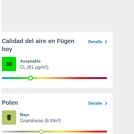
Calidad del aire en Fügen
Detalle
hoy
Aceptable
33
O₃ (81 µg/m³)
Polen
Detalle
Bajo
Gramíneas (6 #/m³)