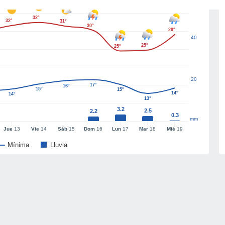
32°
32°
31°
30°
29°
40
25°
25°
20
17°
16°
15°
15°
14°
14°
13°
3.2
2.5
2.2
0.3
mm
Jue
13
Vie
14
Sáb
15
Dom
16
Lun
17
Mar
18
Mié
19
Mínima
Lluvia