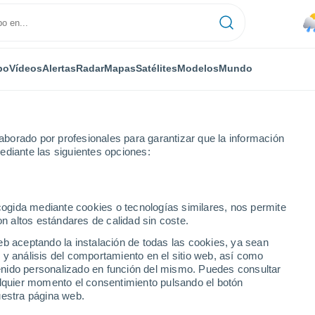
po
Vídeos
Alertas
Radar
Mapas
Satélites
Modelos
Mundo
borado por profesionales para garantizar que la información
ediante las siguientes opciones:
ecogida mediante cookies o tecnologías similares, nos permite
on altos estándares de calidad sin coste.
eb aceptando la instalación de todas las cookies, ya sean
 y análisis del comportamiento en el sitio web, así como
...
ntenido personalizado en función del mismo. Puedes consultar
alquier momento el consentimiento pulsando el botón
Por horas
uestra página web.
Lluvias débiles en las próximas
horas