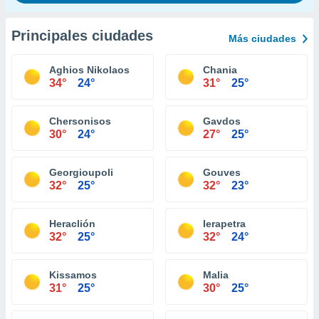
Principales ciudades
Más ciudades
Aghios Nikolaos
Chania
34°
24°
31°
25°
Chersonisos
Gavdos
30°
24°
27°
25°
Georgioupoli
Gouves
32°
25°
32°
23°
Heraclión
Ierapetra
32°
25°
32°
24°
Kissamos
Malia
31°
25°
30°
25°