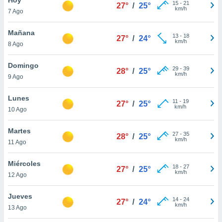
ublicidad y
15
-
21
27°
/
25°
km/h
7 Ago
do en
 mismo.
Mañana
13
-
18
27°
/
24°
sultar más
km/h
8 Ago
 en nuestra
 Cookies
y
Domingo
29
-
39
ualquier
28°
/
25°
km/h
9 Ago
ento
 botón
Lunes
11
-
19
27°
/
25°
ación de
km/h
10 Ago
kies
 disponible
Martes
27
-
35
e nuestra
28°
/
25°
km/h
11 Ago
.
Miércoles
IVAMENTE,
18
-
27
27°
/
25°
km/h
12 Ago
as
Jueves
14
-
24
27°
/
24°
 a cookies
km/h
13 Ago
 no aceptar