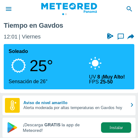
Tiempo en Gavdos
privacidad
12:01
Viernes
...
o de
om.pa
com.pa) ha
Soleado
ado por
25°
es para
ue la
 que se
UV
8 ¡Muy Alto!
e calidad.
Sensación de 26°
FPS
25-50
eder a este
ediante las
opciones:
Aviso de nivel amarillo
Alerta moderada por altas temperaturas en Gavdos hoy
ookies y
e forma
¡Descarga
GRATIS
la app de
Instalar
d digital
Meteored!
ada, basada