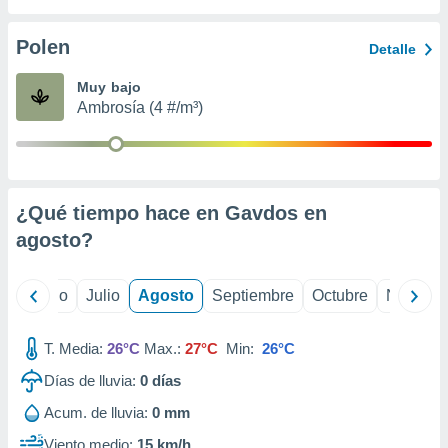
ados con el
 seleccionar
o.
Polen
Detalle
calización
Muy bajo
precisa e
Ambrosía (4 #/m³)
ión mediante
, publicidad
dos,
 publicidad
¿Qué tiempo hace en Gavdos en
,
agosto
?
ón de
 desarrollo
s.
yo
Junio
Julio
Agosto
Septiembre
Octubre
Noviemb
tros 1199
ios
T. Media:
26°C
Max.:
27°C
Min:
26°C
Días de lluvia:
0
días
Acum. de lluvia:
0 mm
Viento medio:
15 km/h