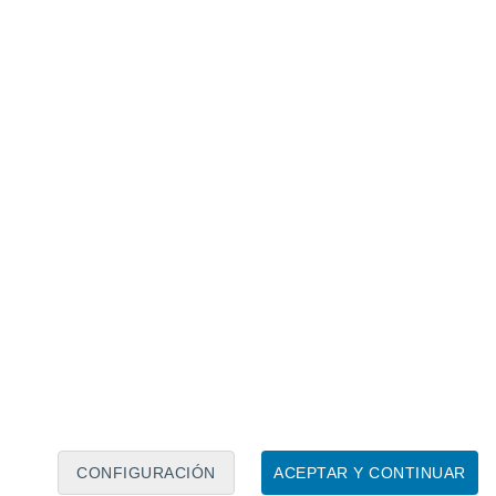
Calendario lunar
Lun
Mar
Mié
Jue
Vie
Sáb
Dom
7
8
9
10
11
12
13
14
15
16
17
18
19
20
CONFIGURACIÓN
ACEPTAR Y CONTINUAR
10