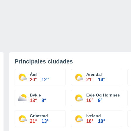
Principales ciudades
Åmli
Arendal
20°
12°
21°
14°
Bykle
Evje Og Hornnes
13°
8°
16°
9°
Grimstad
Iveland
21°
13°
18°
10°