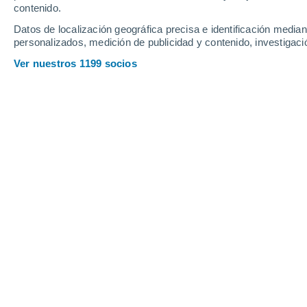
contenido.
22
-
49
km/h
22
-
49
km/h
22
19
-
42
km/h
Datos de localización geográfica precisa e identificación mediant
personalizados, medición de publicidad y contenido, investigació
Tiempo en Gjerstad hoy
, 7 de agosto
Ver nuestros 1199 socios
Cubierto
13°
07:00
Sensación T.
13°
Cubierto
14°
08:00
Sensación T.
14°
Cubierto
14°
09:00
Sensación T.
14°
Parcialmente n
16°
11:00
Sensación T.
16°
Parcialmente n
19°
14:00
Sensación T.
19°