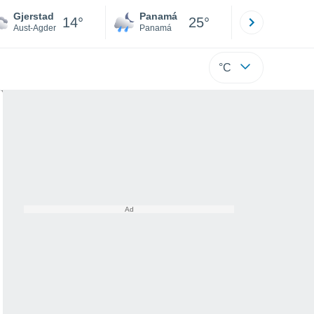
Gjerstad
Panamá
David
14°
25°
Aust-Agder
Panamá
Chiriquí
°C