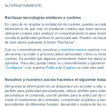
13°
ALTERNATIVAMENTE,
Rechazar tecnologías similares a cookies
Noroeste
En caso de no aceptar la instalación de cookies, puedes accede
Sensación de 13°
11
-
24 km
informamos de que solo se instalarán cookies que sean necesari
utilizarán cookies para analizar el comportamiento ni para most
visualizar publicidad general no personalizada. Puedes rechazar
de este abono pulsando el botón "Rechazar".
Tiempo 1 - 7 días
Mapa de lluvia
Radar de lluvia
S
Con su consentimiento, nosotros y
nuestros socios
usamos cooki
almacenar, acceder y procesar datos personales como su visita e
cookies. Es posible que algunos proveedores traten tus datos pe
oponerte. Para ello, puede retirar su consentimiento u oponerse
Mañana
Domingo
Hoy
"Configurar"
o en nuestra
Política de Cookies
en este sitio web.
8 Ago
9 Ago
7 Ago
Nosotros y nuestros socios hacemos el siguiente trata
Almacenar la información en un dispositivo y/o acceder a ella, 
70%
perfiles para publicidad personalizada, utilizar perfiles para sele
1.2 mm
personalizar el contenido, uso de perfiles para la selección de c
21°
/
10°
20°
/
11°
20°
/
12°
medir el rendimiento del contenido, comprender al público a tra
procedentes de diferentes fuentes, desarrollo y mejora de los se