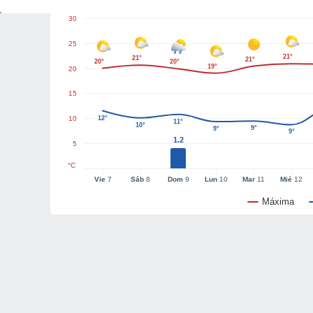
30
25
21°
21°
21°
20°
20°
19°
20
15
10
12°
11°
10°
9°
9°
9°
1.2
5
°C
Vie
7
Sáb
8
Dom
9
Lun
10
Mar
11
Mié
12
Máxima