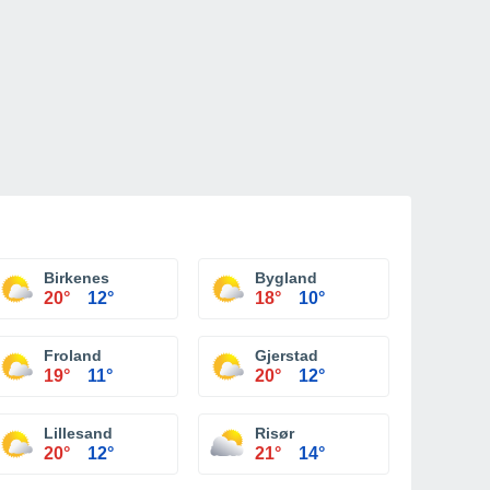
Birkenes
Bygland
20°
12°
18°
10°
Froland
Gjerstad
19°
11°
20°
12°
Lillesand
Risør
20°
12°
21°
14°