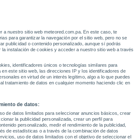
Aviso de nivel amarillo
Alerta moderada por incendios en
Gjerstad hoy
r a nuestro sitio web meteored.com.pa. En este caso, te
/h
as para garantizar la navegación por el sitio web, pero no se
rar publicidad o contenido personalizado, aunque sí podrás
 la instalación de cookies y acceder a nuestro sitio web a través
atélites
Modelos
es, identificadores únicos o tecnologías similares para
n este sitio web, las direcciones IP y los identificadores de
rsonales en virtud de un interés legítimo, algo a lo que puedes
 al tratamiento de datos en cualquier momento haciendo clic en
Lunes
Martes
Miércoles
Jueves
10 Ago
11 Ago
12 Ago
13 Ago
miento de datos:
uso de datos limitados para seleccionar anuncios básicos, crear
40%
ccionar la publicidad personalizada, crear un perfil para
0.5 mm
ontenido personalizado, medir el rendimiento de la publicidad,
19°
/
9°
21°
/
9°
21°
/
9°
21°
/
12°
vés de estadísticas o a través de la combinación de datos
rvicios, uso de datos limitados con el objetivo de seleccionar el