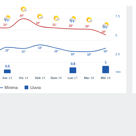
25°
7.5
22°
21°
21°
20°
20°
18°
5
13°
12°
12°
12°
11°
2.5
10°
10°
1
0.8
0.5
mm
Jue
13
Vie
14
Sáb
15
Dom
16
Lun
17
Mar
18
Mié
19
Mínima
Lluvia