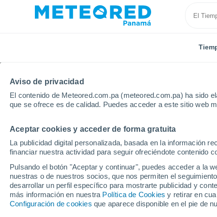
Tiem
Aviso de privacidad
El contenido de Meteored.com.pa (meteored.com.pa) ha sido ela
que se ofrece es de calidad. Puedes acceder a este sitio web m
Aceptar cookies y acceder de forma gratuita
Inicio
Noruega
Aust-Agder
Gjerstad
La publicidad digital personalizada, basada en la información r
financiar nuestra actividad para seguir ofreciéndote contenido c
Tiempo en Gjerstad
Pulsando el botón "Aceptar y continuar", puedes acceder a la w
nuestras o de nuestros socios, que nos permiten el seguimiento
07:25
Viernes
desarrollar un perfil específico para mostrarte publicidad y co
más información en nuestra
Política de Cookies
y retirar en cu
Configuración de cookies
que aparece disponible en el pie de n
Cubierto