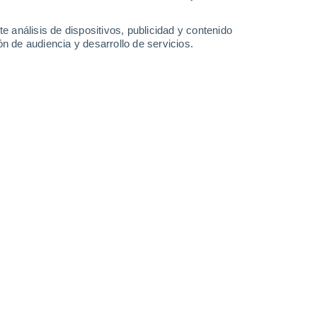
-
51
km/h
17
-
38
km/h
14
-
33
km/h
14
-
44
km/h
e análisis de dispositivos, publicidad y contenido
n de audiencia y desarrollo de servicios.
Noroeste
0 Bajo
11
-
24 km/h
FPS:
no
Noroeste
0 Bajo
10
-
23 km/h
FPS:
no
Noroeste
1 Bajo
9
-
22 km/h
FPS:
no
uboso
Norte
3 Medio
4
-
18 km/h
FPS:
6-10
uboso
Oeste
3 Medio
9
-
25 km/h
FPS:
6-10