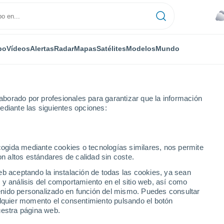
po
Vídeos
Alertas
Radar
Mapas
Satélites
Modelos
Mundo
borado por profesionales para garantizar que la información
ediante las siguientes opciones:
ecogida mediante cookies o tecnologías similares, nos permite
on altos estándares de calidad sin coste.
eb aceptando la instalación de todas las cookies, ya sean
 y análisis del comportamiento en el sitio web, así como
...
ntenido personalizado en función del mismo. Puedes consultar
alquier momento el consentimiento pulsando el botón
Por horas
uestra página web.
Cielos cubiertos en las próximas
horas