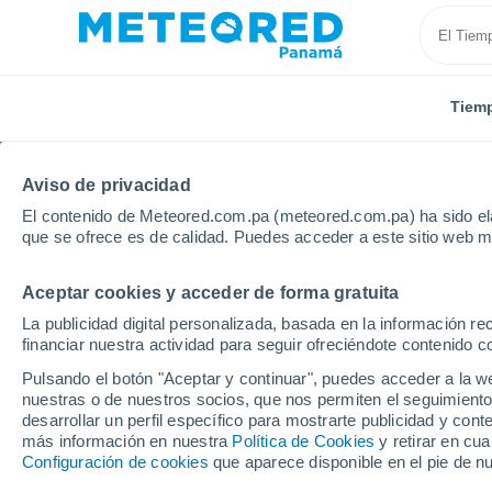
Tiem
Aviso de privacidad
El contenido de Meteored.com.pa (meteored.com.pa) ha sido ela
que se ofrece es de calidad. Puedes acceder a este sitio web m
Aceptar cookies y acceder de forma gratuita
Inicio
Venezuela
Portuguesa
Guanare
La publicidad digital personalizada, basada en la información r
financiar nuestra actividad para seguir ofreciéndote contenido c
Tiempo en Guanare
Pulsando el botón "Aceptar y continuar", puedes acceder a la w
nuestras o de nuestros socios, que nos permiten el seguimiento
03:23
Viernes
desarrollar un perfil específico para mostrarte publicidad y co
más información en nuestra
Política de Cookies
y retirar en cu
Configuración de cookies
que aparece disponible en el pie de n
Nubes y claros