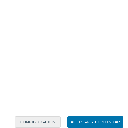
Calendario lunar
Lun
Mar
Mié
Jue
Vie
Sáb
Dom
7
8
9
10
11
12
13
14
15
16
17
18
19
20
CONFIGURACIÓN
ACEPTAR Y CONTINUAR