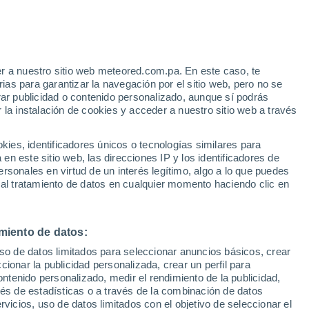
e
r a nuestro sitio web meteored.com.pa. En este caso, te
:
32%
as para garantizar la navegación por el sitio web, pero no se
rar publicidad o contenido personalizado, aunque sí podrás
 la instalación de cookies y acceder a nuestro sitio web a través
atélites
Modelos
es, identificadores únicos o tecnologías similares para
n este sitio web, las direcciones IP y los identificadores de
rsonales en virtud de un interés legítimo, algo a lo que puedes
 al tratamiento de datos en cualquier momento haciendo clic en
Lunes
Martes
Miércoles
Jueves
10 Ago
11 Ago
12 Ago
13 Ago
miento de datos:
uso de datos limitados para seleccionar anuncios básicos, crear
90%
90%
90%
90%
ccionar la publicidad personalizada, crear un perfil para
2.1 mm
4.8 mm
3.5 mm
6.5 mm
ontenido personalizado, medir el rendimiento de la publicidad,
31°
/
22°
30°
/
22°
31°
/
22°
30°
/
22°
vés de estadísticas o a través de la combinación de datos
rvicios, uso de datos limitados con el objetivo de seleccionar el