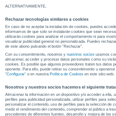
23°
ALTERNATIVAMENTE,
Rechazar tecnologías similares a cookies
Menguant
En caso de no aceptar la instalación de cookies, puedes accede
Iluminada
Sensación de 23°
informamos de que solo se instalarán cookies que sean necesari
utilizarán cookies para analizar el comportamiento ni para most
visualizar publicidad general no personalizada. Puedes rechazar
de este abono pulsando el botón "Rechazar".
Tiempo 1 - 7 días
Mapa de lluvia
Radar de lluvia
S
Con su consentimiento, nosotros y
nuestros socios
usamos cooki
almacenar, acceder y procesar datos personales como su visita e
cookies. Es posible que algunos proveedores traten tus datos pe
oponerte. Para ello, puede retirar su consentimiento u oponerse
Mañana
Domingo
Hoy
"Configurar"
o en nuestra
Política de Cookies
en este sitio web.
8 Ago
9 Ago
7 Ago
Nosotros y nuestros socios hacemos el siguiente trata
Almacenar la información en un dispositivo y/o acceder a ella, 
90%
90%
50%
perfiles para publicidad personalizada, utilizar perfiles para sele
9.2 mm
11 mm
0.2 mm
personalizar el contenido, uso de perfiles para la selección de c
31°
/
22°
29°
/
22°
31°
/
22°
medir el rendimiento del contenido, comprender al público a tra
procedentes de diferentes fuentes, desarrollo y mejora de los se