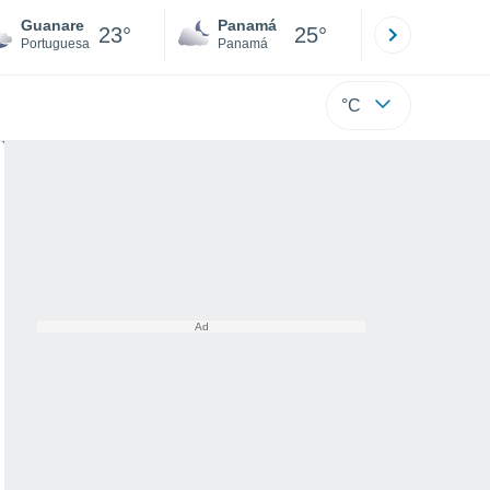
Guanare
Panamá
David
23°
25°
Portuguesa
Panamá
Chiriquí
°C