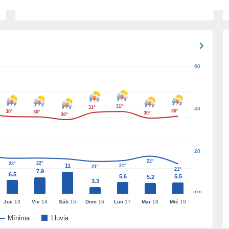
60
31°
31°
40
30°
30°
30°
30°
30°
20
22°
22°
22°
11
21°
21°
21°
7.9
6.5
5.6
5.5
5.2
3.3
mm
Jue
13
Vie
14
Sáb
15
Dom
16
Lun
17
Mar
18
Mié
19
Mínima
Lluvia