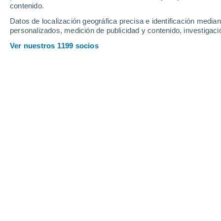
contenido.
10
-
29
km/h
7
-
20
km/h
10
9
-
23
km/h
Datos de localización geográfica precisa e identificación mediant
personalizados, medición de publicidad y contenido, investigació
Tiempo en Guanare hoy
, 7 de agosto
Ver nuestros 1199 socios
Nubes y claros
23°
03:00
Sensación T.
23°
Nubes y claros
23°
04:00
Sensación T.
22°
Parcialmente n
23°
05:00
Sensación T.
22°
Lluvia débil
30%
23°
06:00
0.2 mm
Sensación T.
22°
Parcialmente n
25°
08:00
Sensación T.
25°