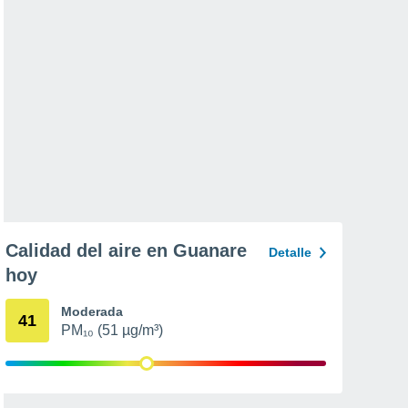
Calidad del aire en Guanare
Detalle
hoy
Moderada
41
PM₁₀ (51 µg/m³)