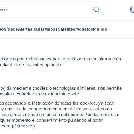
po
Vídeos
Alertas
Radar
Mapas
Satélites
Modelos
Mundo
borado por profesionales para garantizar que la información
ediante las siguientes opciones:
ecogida mediante cookies o tecnologías similares, nos permite
on altos estándares de calidad sin coste.
eb aceptando la instalación de todas las cookies, ya sean
 y análisis del comportamiento en el sitio web, así como
...
ntenido personalizado en función del mismo. Puedes consultar
alquier momento el consentimiento pulsando el botón
Por horas
uestra página web.
Lluvias débiles en las próximas
horas