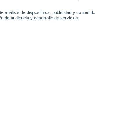
-
24
km/h
6
-
28
km/h
11
-
28
km/h
7
-
23
km/h
e análisis de dispositivos, publicidad y contenido
n de audiencia y desarrollo de servicios.
Noreste
0 Bajo
1
-
6 km/h
FPS:
no
Noroeste
0 Bajo
3
-
6 km/h
FPS:
no
uboso
Este
0 Bajo
1
-
8 km/h
FPS:
no
Suroeste
0 Bajo
2
-
14 km/h
FPS:
no
uboso
Este
1 Bajo
5
-
12 km/h
FPS:
no