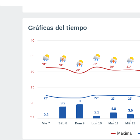
Tiempo para el amanecer
2h 45m
Gráficas del tiempo
40
35
31°
31°
31°
30°
31°
29°
30
25
22°
22°
22°
22°
11
20
9.2
4.8
3.5
2.1
0.2
°C
Vie
7
Sáb
8
Dom
9
Lun
10
Mar
11
Mié
12
Máxima