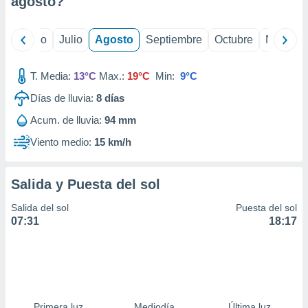
agosto
?
ados con el
 seleccionar
o.
yo
Junio
Julio
Agosto
Septiembre
Octubre
Noviemb
calización
precisa e
ión mediante
T. Media:
13°C
Max.:
19°C
Min:
9°C
Días de lluvia:
8
días
, publicidad
Acum. de lluvia:
94 mm
dos,
 publicidad
Viento medio:
15 km/h
,
ón de
 desarrollo
Salida y Puesta del sol
s.
Salida del sol
Puesta del sol
tros 1199
07:31
18:17
ios
Primera luz
Mediodía
Última luz