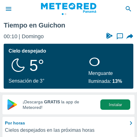
Tiempo en Guichon
privacidad
00:10
Domingo
...
o de
om.pa
com.pa) ha
Cielo despejado
ado por
5°
es para
ue la
 que se
Menguante
e calidad.
Sensación de 3°
Iluminada:
13%
eder a este
ediante las
opciones:
¡Descarga
GRATIS
la app de
Instalar
ookies y
Meteored!
e forma
Por horas
d digital
Cielos despejados en las próximas horas
ada, basada