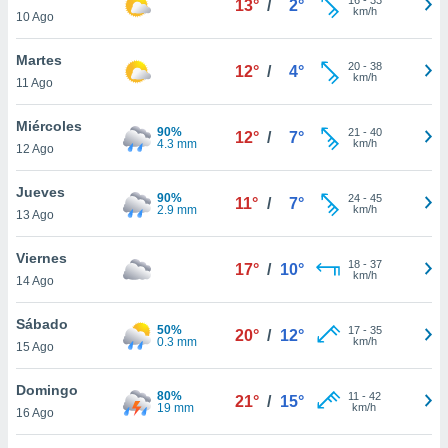
13°
/
2°
ublicidad y
km/h
10 Ago
do en
Martes
 mismo.
20
-
38
12°
/
4°
km/h
sultar más
11 Ago
 en nuestra
 Cookies
y
Miércoles
90%
21
-
40
12°
/
7°
ualquier
4.3 mm
km/h
12 Ago
ento
Jueves
 botón
90%
24
-
45
11°
/
7°
2.9 mm
km/h
13 Ago
ación de
kies
 disponible
Viernes
18
-
37
17°
/
10°
e nuestra
km/h
14 Ago
.
Sábado
50%
IVAMENTE,
17
-
35
20°
/
12°
0.3 mm
km/h
15 Ago
as
Domingo
80%
11
-
42
21°
/
15°
 a cookies
19 mm
km/h
16 Ago
 no aceptar