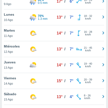
17°
/
6°
ublicidad y
0.5 mm
km/h
9 Ago
do en
Lunes
 mismo.
70%
18
-
32
13°
/
7°
1.3 mm
km/h
sultar más
10 Ago
 en nuestra
 Cookies
y
Martes
16
-
28
14°
/
7°
ualquier
km/h
11 Ago
ento
Miércoles
 botón
21
-
45
13°
/
7°
km/h
12 Ago
ación de
kies
 disponible
Jueves
19
-
40
14°
/
7°
e nuestra
km/h
13 Ago
.
Viernes
IVAMENTE,
20
-
39
15°
/
7°
km/h
14 Ago
as
Sábado
8
-
26
13°
/
4°
 a cookies
km/h
15 Ago
 no aceptar