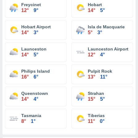
Freycinet
Hobart
12°
9°
14°
5°
Hobart Airport
Isla de Macquarie
14°
3°
5°
3°
Launceston
Launceston Airport
14°
5°
12°
4°
Philips Island
Pulpit Rock
16°
6°
13°
11°
Queenstown
Strahan
14°
4°
15°
5°
Tasmania
Tiberias
8°
1°
11°
0°