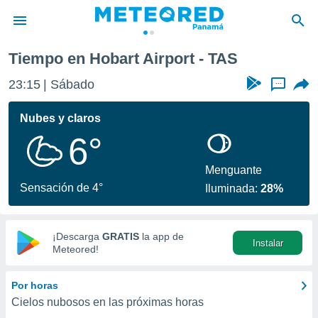
Tiempo en Hobart Airport - TAS
privacidad
23:15
Sábado
...
o de
om.pa
com.pa) ha
Nubes y claros
ado por
6°
es para
ue la
 que se
Menguante
e calidad.
Sensación de 4°
Iluminada:
28%
eder a este
ediante las
opciones:
¡Descarga
GRATIS
la app de
Instalar
ookies y
Meteored!
e forma
Por horas
d digital
Cielos nubosos en las próximas horas
ada, basada