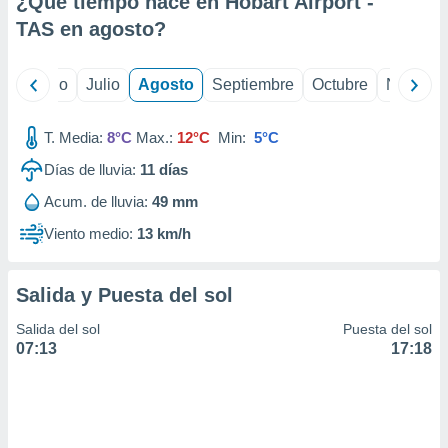
¿Qué tiempo hace en Hobart Airport -
ados con el
 seleccionar
TAS en
agosto
?
o.
calización
yo
Junio
Julio
Agosto
Septiembre
Octubre
Noviemb
precisa e
ión mediante
T. Media:
8°C
Max.:
12°C
Min:
5°C
, publicidad
Días de lluvia:
11
días
dos,
Acum. de lluvia:
49 mm
 publicidad
,
Viento medio:
13 km/h
ón de
 desarrollo
s.
Salida y Puesta del sol
tros 1199
Salida del sol
Puesta del sol
ios
07:13
17:18