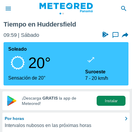
Tiempo en Huddersfield
privacidad
09:59
Sábado
...
o de
om.pa
com.pa) ha
Soleado
ado por
20°
es para
ue la
 que se
Suroeste
e calidad.
Sensación de 20°
7
20 km/h
eder a este
ediante las
opciones:
¡Descarga
GRATIS
la app de
Instalar
ookies y
Meteored!
e forma
Por horas
d digital
Intervalos nubosos en las próximas horas
ada, basada