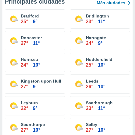
Principales ciudades
Más ciudades
Bradford
Bridlington
25°
9°
23°
11°
Doncaster
Harrogate
27°
11°
24°
9°
Hornsea
Huddersfield
24°
10°
25°
10°
Kingston upon Hull
Leeds
27°
9°
26°
10°
Leyburn
Scarborough
22°
9°
23°
11°
Scunthorpe
Selby
27°
10°
27°
10°