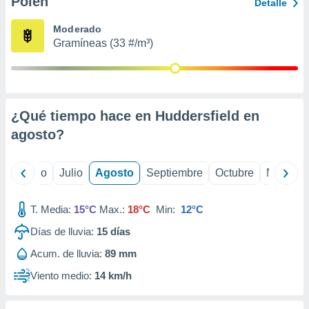
Polen
ados con el
Detalle
 seleccionar
o.
Moderado
Gramíneas (33 #/m³)
calización
precisa e
ión mediante
, publicidad
¿Qué tiempo hace en Huddersfield en
dos,
agosto
?
 publicidad
,
ón de
yo
Junio
Julio
Agosto
Septiembre
Octubre
Noviemb
 desarrollo
s.
T. Media:
15°C
Max.:
18°C
Min:
12°C
tros 1199
ios
Días de lluvia:
15
días
Acum. de lluvia:
89 mm
Viento medio:
14 km/h