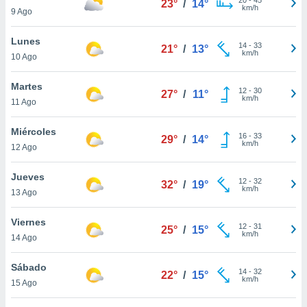
23°
/
14°
ublicidad y
km/h
9 Ago
do en
Lunes
 mismo.
14
-
33
21°
/
13°
km/h
sultar más
10 Ago
 en nuestra
 Cookies
y
Martes
12
-
30
27°
/
11°
ualquier
km/h
11 Ago
ento
Miércoles
 botón
16
-
33
29°
/
14°
km/h
12 Ago
ación de
kies
 disponible
Jueves
12
-
32
32°
/
19°
e nuestra
km/h
13 Ago
.
Viernes
IVAMENTE,
12
-
31
25°
/
15°
km/h
14 Ago
as
Sábado
14
-
32
22°
/
15°
 a cookies
km/h
15 Ago
 no aceptar