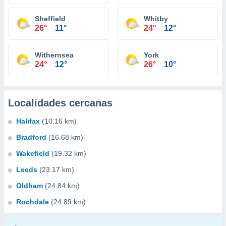
Sheffield
Whitby
26°
11°
24°
12°
Withernsea
York
24°
12°
26°
10°
Localidades cercanas
Halifax
(10.16 km)
Bradford
(16.68 km)
Wakefield
(19.32 km)
Leeds
(23.17 km)
Oldham
(24.84 km)
Rochdale
(24.89 km)