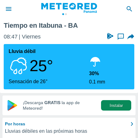
Tiempo en Itabuna - BA
privacidad
08:47
Viernes
...
o de
om.pa
com.pa) ha
Lluvia débil
ado por
25°
es para
ue la
 que se
30%
e calidad.
Sensación de 26°
0.1 mm
eder a este
ediante las
opciones:
¡Descarga
GRATIS
la app de
Instalar
ookies y
Meteored!
e forma
Por horas
d digital
Lluvias débiles en las próximas horas
ada, basada