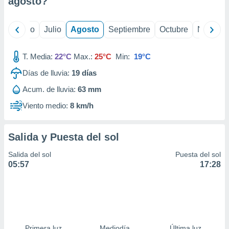
agosto
?
ados con el
 seleccionar
o.
yo
Junio
Julio
Agosto
Septiembre
Octubre
Noviemb
calización
precisa e
ión mediante
T. Media:
22°C
Max.:
25°C
Min:
19°C
Días de lluvia:
19
días
, publicidad
Acum. de lluvia:
63 mm
dos,
 publicidad
Viento medio:
8 km/h
,
ón de
 desarrollo
Salida y Puesta del sol
s.
Salida del sol
Puesta del sol
tros 1199
05:57
17:28
ios
Primera luz
Mediodía
Última luz