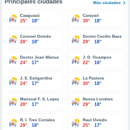
Principales ciudades
Más ciudades
Caaguazú
Carayaó
25°
18°
30°
18°
Coronel Oviedo
Doctor Cecilio Baez
28°
18°
29°
18°
Doctor Juan Manuel Frutos
J. D. Ocampos
24°
17°
22°
18°
J. E. Estigarribia
La Pastora
24°
17°
30°
18°
Mariscal F. S. Lopez
Nueva Londres
28°
17°
29°
18°
R. I. Tres Corrales
Raul Oviedo
29°
18°
25°
17°