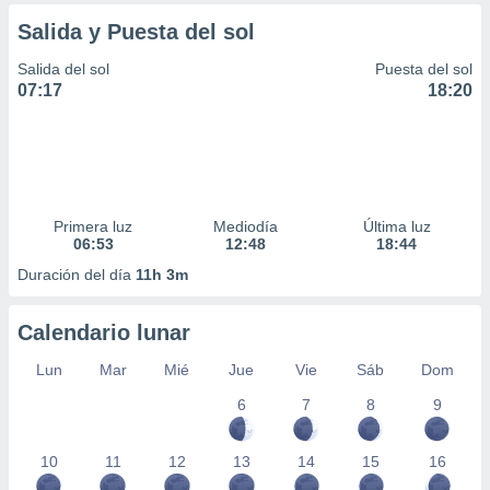
ar perfiles
Salida y Puesta del sol
idad
a, utilizar
Salida del sol
Puesta del sol
a
07:17
18:20
 la
da, crear un
personalizar
o, uso de
a la
e contenido
Primera luz
Mediodía
Última luz
do, medir el
06:53
12:48
18:44
 de la
Duración del día
11h 3m
medir el
 del
 comprender
Calendario lunar
 través de
s o a través
Lun
Mar
Mié
Jue
Vie
Sáb
Dom
nación de
6
7
8
9
edentes de
fuentes,
y mejora de
10
11
12
13
14
15
16
os, uso de