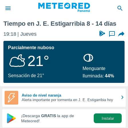
bia
Próxima semana
Tiempo en J. E. Estigarribia 8 - 14 días
privacidad
19:18
Jueves
...
o de
om.pa
com.pa) ha
Parcialmente nuboso
ado por
21°
es para
ue la
 que se
Menguante
e calidad.
Sensación de 21°
Iluminada:
44%
eder a este
ediante las
opciones:
Aviso de nivel naranja
Alerta importante por tormenta en J. E. Estigarribia hoy
ookies y
e forma
¡Descarga
GRATIS
la app de
Instalar
d digital
Meteored!
ada, basada