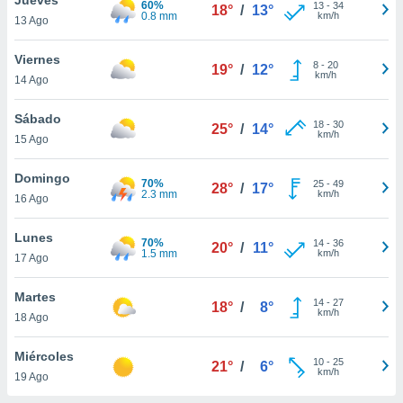
60%
ublicidad y
13
-
34
18°
/
13°
0.8 mm
km/h
13 Ago
do en
 mismo.
Viernes
8
-
20
19°
/
12°
sultar más
km/h
14 Ago
 en nuestra
 Cookies
y
Sábado
18
-
30
ualquier
25°
/
14°
km/h
15 Ago
ento
 botón
Domingo
70%
25
-
49
28°
/
17°
ación de
2.3 mm
km/h
16 Ago
kies
 disponible
Lunes
70%
14
-
36
e nuestra
20°
/
11°
1.5 mm
km/h
17 Ago
.
Martes
IVAMENTE,
14
-
27
18°
/
8°
km/h
18 Ago
as
Miércoles
10
-
25
21°
/
6°
 a cookies
km/h
19 Ago
 no aceptar