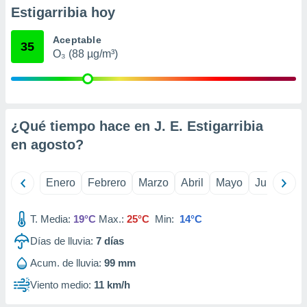
retirar su
Estigarribia hoy
ento u
Aceptable
35
 de datos
O₃ (88 µg/m³)
er momento
ic en
o en
 Cookies
en
¿Qué tiempo hace en J. E. Estigarribia
eb.
en
agosto
?
y
socios
el
Enero
Febrero
Marzo
Abril
Mayo
Junio
Ju
to de
T. Media:
19°C
Max.:
25°C
Min:
14°C
la
Días de lluvia:
7
días
 en un
Acum. de lluvia:
99 mm
 y/o acceder
 de datos
Viento medio:
11 km/h
ara
 anuncios