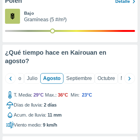
Polen
ados con el
Detalle
 seleccionar
o.
Bajo
Gramíneas (5 #/m³)
calización
precisa e
ión mediante
, publicidad
¿Qué tiempo hace en Kairouan en
dos,
agosto
?
 publicidad
,
ón de
yo
Junio
Julio
Agosto
Septiembre
Octubre
Noviemb
 desarrollo
s.
T. Media:
29°C
Max.:
36°C
Min:
23°C
tros 1199
ios
Días de lluvia:
2
días
Acum. de lluvia:
11 mm
Viento medio:
9 km/h