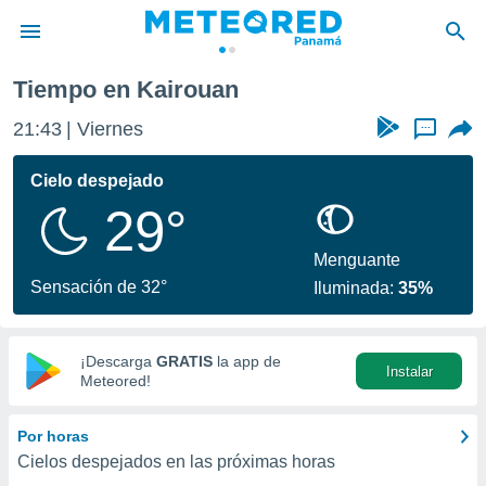
Tiempo en Kairouan
privacidad
21:43
Viernes
...
o de
om.pa
com.pa) ha
Cielo despejado
ado por
29°
es para
ue la
 que se
Menguante
e calidad.
Sensación de 32°
Iluminada:
35%
eder a este
ediante las
opciones:
¡Descarga
GRATIS
la app de
Instalar
ookies y
Meteored!
e forma
Por horas
d digital
Cielos despejados en las próximas horas
ada, basada